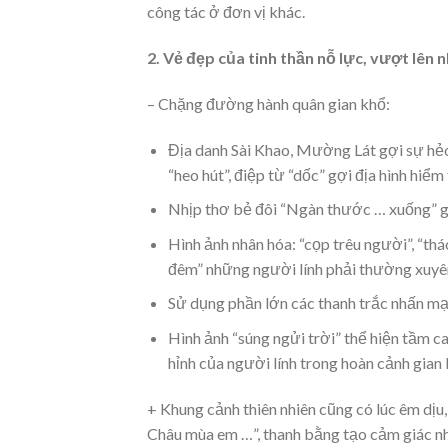
công tác ở đơn vị khác.
2. Vẻ đẹp của tinh thần nỗ lực, vượt lên
– Chặng đường hành quân gian khổ:
Địa danh Sài Khao, Mường Lát gợi sự hẻo l
“heo hút”, điệp từ “dốc” gợi địa hình hiểm
Nhịp thơ bẻ đôi “Ngàn thước … xuống” gợ
Hình ảnh nhân hóa: “cọp trêu người”, “thá
đêm” những người lính phải thường xuyên
Sử dụng phần lớn các thanh trắc nhấn mạn
Hình ảnh “súng ngửi trời” thể hiện tầm c
hỉnh của người lính trong hoàn cảnh gian 
+ Khung cảnh thiên nhiên cũng có lúc êm dịu,
Châu mùa em …”, thanh bằng tạo cảm giác nh