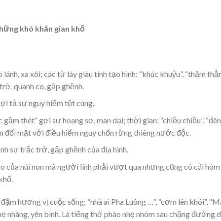
 những khó khăn gian khổ
ánh, xa xôi; các từ láy giàu tính tạo hình: “khúc khuỷu”, “thăm thẳ
 trở, quanh co, gập ghềnh.
i tả sự nguy hiểm tột cùng.
c gầm thét” gợi sự hoang sơ, man dại; thời gian: “chiều chiều”, “đê
 đối mặt với điều hiểm nguy chốn rừng thiêng nước độc.
h sự trắc trở, gập ghềnh của địa hình.
ao của núi non mà người lính phải vượt qua nhưng cũng có cái hóm
khổ.
 đậm hương vị cuộc sống: “nhà ai Pha Luông …”, “cơm lên khói”, “M
ẹ nhàng, yên bình. Là tiếng thở phào nhẹ nhõm sau chặng đường d