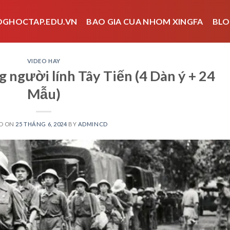
OGHOCTAP.EDU.VN
BAO GIA CUA NHOM XINGFA
BLO
VIDEO HAY
 người lính Tây Tiến (4 Dàn ý + 24
Mẫu)
D ON
25 THÁNG 6, 2024
BY
ADMINCD