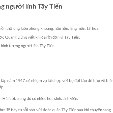
g người lính Tây Tiến
hồn thơ ông luôn phóng khoáng, hồn hậu, lãng mạn, tài hoa.
ợc Quang Dũng viết khi đã rời đơn vị Tây Tiến.
à hình tượng người lính Tây Tiến.
h lập năm 1947, có nhiệm vụ kết hợp với bộ đội Lào để bảo vệ biê
áp.
 Hà Nội, trong đó có nhiều học sinh, sinh viên.
hơ để bày tỏ nỗi nhớ với đoàn quân Tây Tiến sau khi chuyển sang