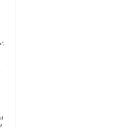
m”,
m
ai
ài