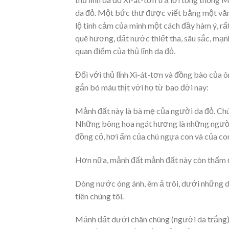
da đỏ. Một bức thư được viết bằng một văn 
lộ tình cảm của mình một cách đầy hàm ý, rấ
quê hương, đất nước thiết tha, sâu sắc, mạ
quan điểm của thủ lĩnh da đỏ.
Đối với thủ lĩnh Xi-át-tơn và đồng bào của ô
gắn bó máu thịt với họ từ bao đời nay:
Mảnh đất này là bà mẹ của người da đỏ. Chú
Những bông hoa ngát hương là những người
đồng cỏ, hơi ấm của chú ngựa con và của con
Hơn nữa, mảnh đất mảnh đất này còn thấm 
Dòng nước óng ánh, êm ả trôi, dưới những dò
tiên chúng tôi.
Mảnh đất dưới chân chúng (người da trắng) 