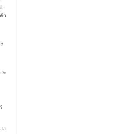
bộc
mến
nó
rên
ổ
 là