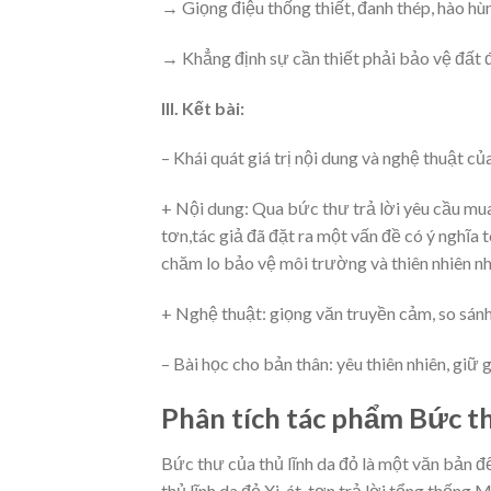
→ Giọng điệu thống thiết, đanh thép, hào hù
→ Khẳng định sự cần thiết phải bảo vệ đất đ
III. Kết bài:
– Khái quát giá trị nội dung và nghệ thuật củ
+ Nội dung: Qua bức thư trả lời yêu cầu mua
tơn,tác giả đã đặt ra một vấn đề có ý nghĩa 
chăm lo bảo vệ môi trường và thiên nhiên 
+ Nghệ thuật: giọng văn truyền cảm, so sánh
– Bài học cho bản thân: yêu thiên nhiên, giữ
Phân tích tác phẩm Bức th
Bức thư của thủ lĩnh da đỏ là một văn bản đ
thủ lĩnh da đỏ Xi-át-tơn trả lời tổng thống 