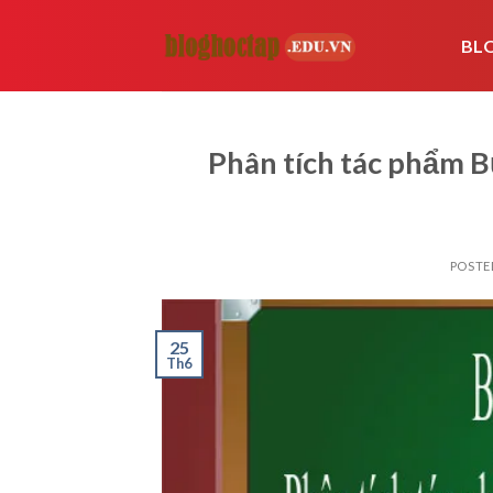
Skip
to
BL
content
Phân tích tác phẩm Bứ
POSTE
25
Th6