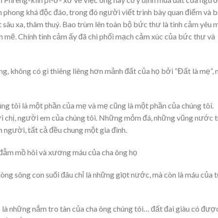
phong khá độc đáo, trong đó người viết trình bày quan điểm và 
t sâu xa, thâm thuý. Bao trùm lên toàn bộ bức thư là tình cảm yêu 
nh mẽ. Chính tình cảm ấy đã chi phối mạch cảm xúc của bức thư và
ng, không có gì thiêng liêng hơn mảnh đất của họ bởi “Đất là mẹ”, 
ng tôi là một phần của mẹ và mẹ cũng là một phần của chúng tôi.
 chị, người em của chúng tôi. Những mỏm đá, những vũng nước t
 người, tất cả đều chung một gia đình.
đẫm mồ hôi và xương máu của cha ông họ
ng sông con suối đâu chỉ là những giọt nước, mà còn là máu của t
là những nắm tro tàn của cha ông chúng tôi… đất đai giàu có được