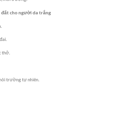
n đất cho người da trắng
.
đai.
 thở.
môi trường tự nhiên.