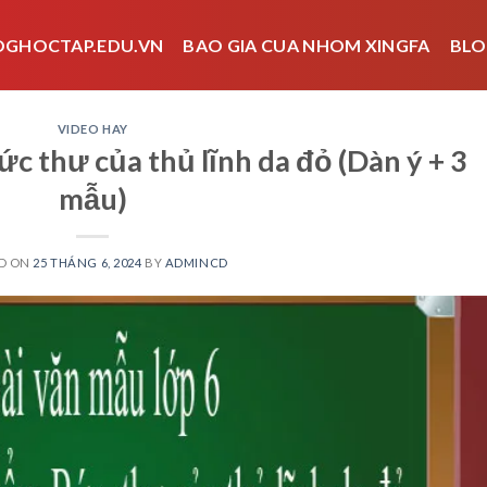
OGHOCTAP.EDU.VN
BAO GIA CUA NHOM XINGFA
BLO
VIDEO HAY
c thư của thủ lĩnh da đỏ (Dàn ý + 3
mẫu)
D ON
25 THÁNG 6, 2024
BY
ADMINCD