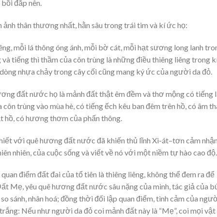
 bồi đắp nên.
ảnh thân thương nhất, hằn sâu trong trái tim và kí ức họ:
iêng, mỗi lá thông óng ánh, mỗi bờ cát, mỗi hạt sương long lanh tro
à tiếng thì thầm của côn trùng là những điều thiêng liêng trong k
 dòng nhựa chảy trong cây cối cũng mang ký ức của người da đỏ.
hương đất nước họ là mảnh đất thật êm đềm và thơ mộng có tiếng l
a côn trùng vào mùa hè, có tiếng ếch kêu ban đêm trên hồ, có âm t
ặt hồ, có hương thơm của phấn thông.
thiết với quê hương đất nước đã khiến thủ lĩnh Xi-át–tơn cảm nhậ
iên nhiên, của cuộc sống và viết về nó với một niềm tự hào cao độ.
quan điểm đất đai của tổ tiên là thiêng liêng, không thể đem ra để
 Đất Mẹ, yêu quê hương đất nước sâu nặng của mình, tác giả của b
 so sánh, nhân hoá; đồng thời đối lập quan điểm, tình cảm của ngư
trắng: Nếu như người da đỏ coi mảnh đất này là “Mẹ”, coi mọi vật