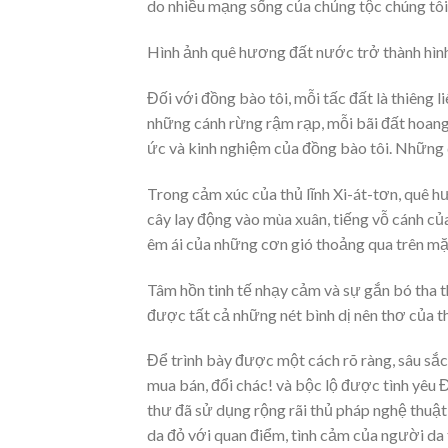
do nhiều mạng sống của chủng tộc chúng tôi
Hình ảnh quê hương đất nước trở thành hình 
Đối với đồng bào tôi, mỗi tấc đất là thiêng l
những cánh rừng rậm rạp, mỗi bãi đất hoang v
ức và kinh nghiệm của đồng bào tôi. Những
Trong cảm xúc của thủ lĩnh Xi-át-tơn, quê 
cây lay động vào mùa xuân, tiếng vỗ cánh củ
êm ái của những cơn gió thoảng qua trên m
Tâm hồn tinh tế nhạy cảm và sự gắn bó tha 
được tất cả những nét bình dị nên thơ của th
Để trình bày được một cách rõ ràng, sâu sắc 
mua bán, đổi chác! và bộc lộ được tình yêu
thư đã sử dụng rộng rãi thủ pháp nghệ thuật
da đỏ với quan điểm, tình cảm của người da 