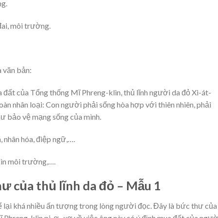
ng.
ai, môi trường.
a văn bản:
 đất của Tổng thống Mĩ Phreng-klin, thủ lĩnh người da đỏ Xi-át-
toàn nhân loại: Con người phải sống hòa hợp với thiên nhiên, phải
như bảo vệ mạng sống của mình.
, nhân hóa, điệp ngữ,….
 gìn môi trường,….
ư của thủ lĩnh da đỏ – Mẫu 1
ể lại khá nhiều ấn tượng trong lòng người đọc. Đây là bức thư của
Mĩ Phreng-klin pi-ơ- xơ về việc ông này có ý định mua đất của ngườ