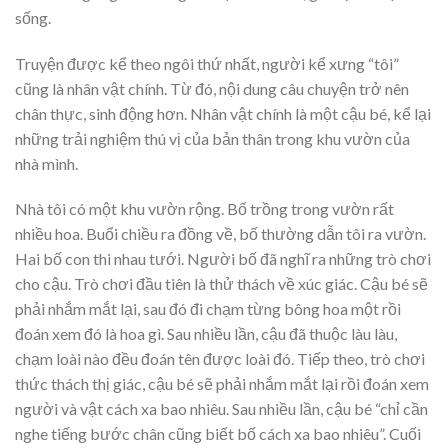
sống.
Truyện được kể theo ngôi thứ nhất, người kể xưng “tôi”
cũng là nhân vật chính. Từ đó, nội dung câu chuyện trở nên
chân thực, sinh động hơn. Nhân vật chính là một cậu bé, kể lại
những trải nghiệm thú vị của bản thân trong khu vườn của
nhà mình.
Nhà tôi có một khu vườn rộng. Bố trồng trong vườn rất
nhiều hoa. Buổi chiều ra đồng về, bố thường dẫn tôi ra vườn.
Hai bố con thi nhau tưới. Người bố đã nghĩ ra những trò chơi
cho cậu. Trò chơi đầu tiên là thử thách về xúc giác. Cậu bé sẽ
phải nhắm mắt lại, sau đó đi chạm từng bông hoa một rồi
đoán xem đó là hoa gì. Sau nhiều lần, cậu đã thuộc làu làu,
chạm loài nào đều đoán tên được loài đó. Tiếp theo, trò chơi
thức thách thị giác, cậu bé sẽ phải nhắm mắt lại rồi đoán xem
người và vật cách xa bao nhiêu. Sau nhiều lần, cậu bé “chỉ cần
nghe tiếng bước chân cũng biết bố cách xa bao nhiêu”. Cuối