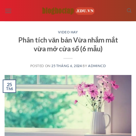
Skip
to
content
VIDEO HAY
Phân tích văn bản Vừa nhắm mắt
vừa mở cửa sổ (6 mẫu)
POSTED ON
25 THÁNG 6, 2024
BY
ADMINCD
25
Th6