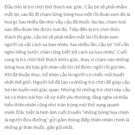
Đầu tiên là trò chơi thử thách xúc giác. Cậu bé sẽ phải nhắm
mắt lại, sau đó đi chạm từng bông hoa một rồi đoán xem đó là
hoa gì. Sau nhiều lần như vậy, cậu đã thuộc làu làu, chạm loài
nào đều đoán tên được loài đó. Tiếp đến là trò chơi thức
thách thị giác, cậu bé sẽ phải nhắm mắt lại rồi đoán xem
người và vật cách xa bao nhiêu. Sau nhiều lần, cậu bé “chỉ cần
nghe tiếng bước chân cũng biết bố cách xa bao nhiêu”. Cuối
cùng là trò chơi thử thách khứu giác, thay vì chạm vào những
bông hoa, thì bây giờ nhân vật tôi chỉ được ngửi rồi gọi tên.
Khi đã thuần thục, bố khen cậu là người có chiếc mũi tuyệt
nhất thế giới. Người bố đã tạo ra những trò chơi để giúp cậu
bé rèn luyện mọi giác quan. Nhưng từ những trò chơi này, cậu
bé có thêm bài học về sự biết yêu thương, lắng nghe và thấu
hiểu thiên nhiên cũng như trân trọng mọi thứ xung quanh
mình. Đặc biệt là hình ảnh cuối truyện “những bông hoa chính
là người đưa đường” gửi gắm thông điệp thiên nhiên chính là
những gì thân thuộc, gần gũi nhất.