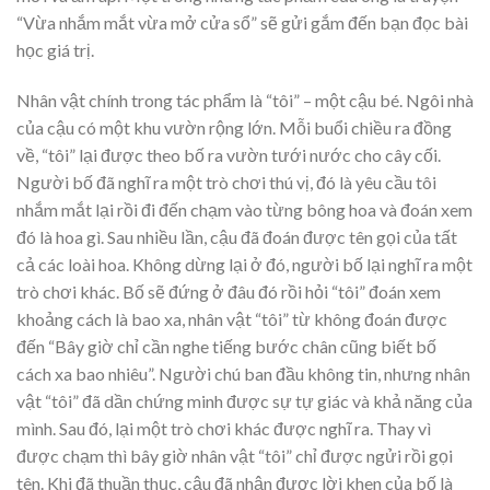
“Vừa nhắm mắt vừa mở cửa sổ” sẽ gửi gắm đến bạn đọc bài
học giá trị.
Nhân vật chính trong tác phẩm là “tôi” – một cậu bé. Ngôi nhà
của cậu có một khu vườn rộng lớn. Mỗi buổi chiều ra đồng
về, “tôi” lại được theo bố ra vườn tưới nước cho cây cối.
Người bố đã nghĩ ra một trò chơi thú vị, đó là yêu cầu tôi
nhắm mắt lại rồi đi đến chạm vào từng bông hoa và đoán xem
đó là hoa gì. Sau nhiều lần, cậu đã đoán được tên gọi của tất
cả các loài hoa. Không dừng lại ở đó, người bố lại nghĩ ra một
trò chơi khác. Bố sẽ đứng ở đâu đó rồi hỏi “tôi” đoán xem
khoảng cách là bao xa, nhân vật “tôi” từ không đoán được
đến “Bây giờ chỉ cần nghe tiếng bước chân cũng biết bố
cách xa bao nhiêu”. Người chú ban đầu không tin, nhưng nhân
vật “tôi” đã dần chứng minh được sự tự giác và khả năng của
mình. Sau đó, lại một trò chơi khác được nghĩ ra. Thay vì
được chạm thì bây giờ nhân vật “tôi” chỉ được ngửi rồi gọi
tên. Khi đã thuần thục, cậu đã nhận được lời khen của bố là