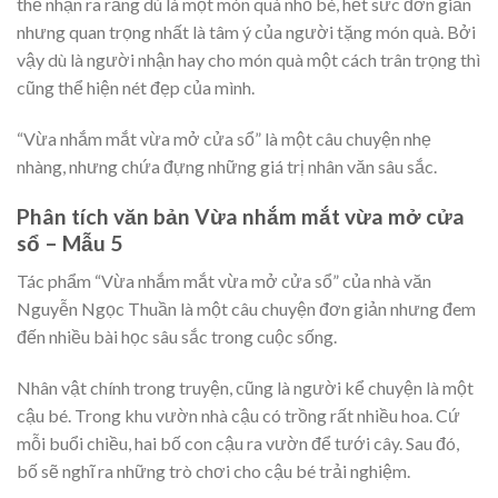
thể nhận ra rằng dù là một món quà nhỏ bé, hết sức đơn giản
nhưng quan trọng nhất là tâm ý của người tặng món quà. Bởi
vậy dù là người nhận hay cho món quà một cách trân trọng thì
cũng thể hiện nét đẹp của mình.
“Vừa nhắm mắt vừa mở cửa sổ” là một câu chuyện nhẹ
nhàng, nhưng chứa đựng những giá trị nhân văn sâu sắc.
Phân tích văn bản Vừa nhắm mắt vừa mở cửa
sổ – Mẫu 5
Tác phẩm “Vừa nhắm mắt vừa mở cửa sổ” của nhà văn
Nguyễn Ngọc Thuần là một câu chuyện đơn giản nhưng đem
đến nhiều bài học sâu sắc trong cuộc sống.
Nhân vật chính trong truyện, cũng là người kể chuyện là một
cậu bé. Trong khu vườn nhà cậu có trồng rất nhiều hoa. Cứ
mỗi buổi chiều, hai bố con cậu ra vườn để tưới cây. Sau đó,
bố sẽ nghĩ ra những trò chơi cho cậu bé trải nghiệm.