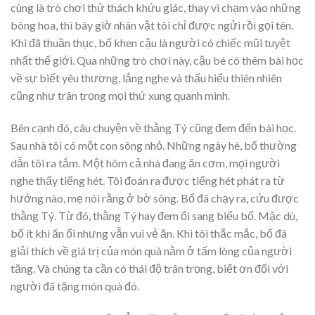
cùng là trò chơi thử thách khứu giác, thay vì chạm vào những
bông hoa, thì bây giờ nhân vật tôi chỉ được ngửi rồi gọi tên.
Khi đã thuần thục, bố khen cậu là người có chiếc mũi tuyệt
nhất thế giới. Qua những trò chơi này, cậu bé có thêm bài học
về sự biết yêu thương, lắng nghe và thấu hiểu thiên nhiên
cũng như trân trọng mọi thứ xung quanh mình.
Bên cạnh đó, câu chuyện về thằng Tý cũng đem đến bài học.
Sau nhà tôi có một con sông nhỏ. Những ngày hè, bố thường
dẫn tôi ra tắm. Một hôm cả nhà đang ăn cơm, mọi người
nghe thấy tiếng hét. Tôi đoán ra được tiếng hét phát ra từ
hướng nào, mẹ nói rằng ở bờ sông. Bố đã chạy ra, cứu được
thằng Tý. Từ đó, thằng Tý hay đem ổi sang biểu bố. Mặc dù,
bố ít khi ăn ổi nhưng vẫn vui vẻ ăn. Khi tôi thắc mắc, bố đã
giải thích về giá trị của món quà nằm ở tấm lòng của người
tặng. Và chúng ta cần có thái độ trân trọng, biết ơn đối với
người đã tặng món quà đó.