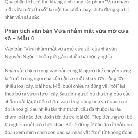
Qua phân tích, có thể khẳng định rằng tác phẩm “Vừa nhắm
mắt vừa mở cửa sổ” là một tác phẩm hay, chứa đựng giá trị
nhân văn sâu sắc.
Phân tích văn bản Vừa nhắm mắt vừa mở cửa
sổ – Mẫu 4
Văn bản “Vừa nhắm mắt vừa mở cửa sổ” của nhà văn
Nguyễn Ngọc Thuần gửi gắm nhiều bài học ý nghĩa.
Nhân vật chính trong văn bản cũng là người kể chuyện xưng
là “tôi”. Trong ngôi nhà của cậu có một khu vườn rộng lớn
nhiều loài cây, loài hoa. Mỗi buổi chiều ra đồng về, “tôi” lại
theo bố ra vườn tưới cây. Sau đó, người bố thường bảo cậu
nhắm mắt lại, đi đến chạm vào từng bông hoa và đoán xem
đó là hoa gì. Sau nhiều lần thử thách, cậu đã thuộc làu làu,
chạm loài nào đều đoán tên được loài đó. Tiếp đến, người bố
lại nghĩ ra một trò chơi khác. Bố sẽ đứng ở đâu đó rồi hỏi con
đoán xem mình cách con bao xa, nhân vật “tôi” từ không đoán