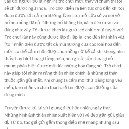
Sau đó, người bố lại nghĩ ra trò chơi mới, thay vì chạm thì tôi
sẽ chỉ được ngửi hoa. Trò chơi diễn ra liên tục cho đến khi tôi
đoán được tất cả mùi hương. Đêm, tôi mở cửa sổ và nói với
bố hoa hồng đã nở. Nhưng bố không tin, xách đèn ra soi và
đúng như vậy. Tôi được khen là người có chiếc mũi tuyệt vời.
Trò chơi lần này cũng được lặp đi lặp lại cho đến khi nhân vật
“tôi” nhận diện được tất cả mùi hương của các loài hoa đến
mức có thể cảm nhận được hoa hồng nở kể cả khi không nhìn
thấy; hay biết hoa gì từng mùa, hoa gì nở sớm, hoa gì nở
muộn; phân biệt được một lúc những hoa đang nở. Trò chơi
này giúp tôi nhận ra rằng thiên nhiên chính là những gì thân
thuộc, gần gũi nhất. Khi chúng ta cảm mọi thứ bằng lòng yêu
mến, kiên nhẫn và chân thành, sẽ tìm được con đường của
riêng mình.
Truyện được kể lại với giọng điệu hồn nhiên, ngây thơ.
Những hình ảnh thiên nhiên xuất hiện với vẻ đẹp gần gũi, giản
dị. Từ đó, tác giả gửi gắm thông điệp nhẹ nhàng nhưng sâu