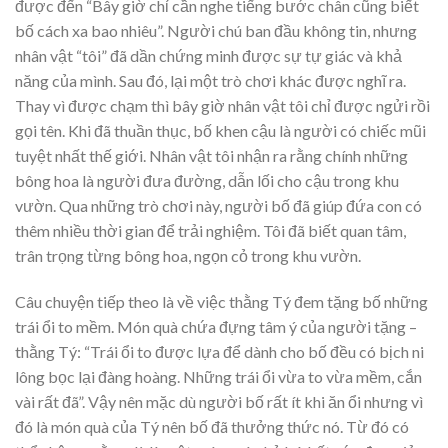
được đến “Bây giờ chỉ cần nghe tiếng bước chân cũng biết
bố cách xa bao nhiêu”. Người chú ban đầu không tin, nhưng
nhân vật “tôi” đã dần chứng minh được sự tự giác và khả
năng của mình. Sau đó, lại một trò chơi khác được nghĩ ra.
Thay vì được chạm thì bây giờ nhân vật tôi chỉ được ngửi rồi
gọi tên. Khi đã thuần thục, bố khen cậu là người có chiếc mũi
tuyệt nhất thế giới. Nhân vật tôi nhận ra rằng chính những
bông hoa là người đưa đường, dẫn lối cho cậu trong khu
vườn. Qua những trò chơi này, người bố đã giúp đứa con có
thêm nhiều thời gian để trải nghiệm. Tôi đã biết quan tâm,
trân trọng từng bông hoa, ngọn cỏ trong khu vườn.
Câu chuyện tiếp theo là về việc thằng Tý đem tặng bố những
trái ổi to mềm. Món quà chứa đựng tâm ý của người tặng –
thằng Tý: “Trái ổi to được lựa để dành cho bố đều có bịch ni
lông bọc lại đàng hoàng. Những trái ổi vừa to vừa mềm, cắn
vài rất đã”. Vậy nên mặc dù người bố rất ít khi ăn ổi nhưng vì
đó là món quà của Tý nên bố đã thưởng thức nó. Từ đó có