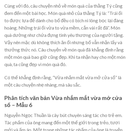
Cùng với đó, câu chuyện nhỏ về món quà của thằng Tý cũng
đem đến một bài học. Món quà nhỏ của thằng Tý là: “Trái ổi
to được lựa để dành cho bố đều có bịch ni lông bọc lại đàng
hoàng. Những trái ổi vừa to vừa mềm, cắn vài rất đã”. Món
quà dường như chứa đựng tình yêu thương của người tặng.
Vậy nên mặc dù không thích ăn ổi nhưng bố vẫn nhận lấy và
thưởng thức nó. Câu chuyện về món quà đã khẳng định rằng
một món quà bao giờ cũng đẹp. Khi ta nhận hay cho một món
quà, ta cũng đẹp vì món quà đó.
Có thể khẳng định rằng, “Vừa nhắm mắt vừa mở cửa sổ” là
một câu chuyện nhẹ nhàng, mà sâu sắc.
Phân tích văn bản Vừa nhắm mắt vừa mở cửa
sổ – Mẫu 6
Nguyễn Ngọc Thuần là cây bút chuyên sáng tác cho trẻ em.
Tác phẩm của ông mang đến một thế giới trong trẻo, tươi
mới và ấm áp. Một trong những tác phẩm của ông là truyện