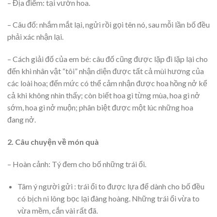
– Địa điểm: tại vườn hoa.
– Câu đố: nhắm mắt lại, ngửi rồi gọi tên nó, sau mỗi lần bố đều
phải xác nhận lại.
– Cách giải đố của em bé: câu đố cũng được lặp đi lặp lại cho
đến khi nhân vật “tôi” nhận diện được tất cả mùi hương của
các loài hoa; đến mức có thể cảm nhận được hoa hồng nở kể
cả khi không nhìn thấy; còn biết hoa gì từng mùa, hoa gì nở
sớm, hoa gì nở muộn; phân biệt được một lúc những hoa
đang nở.
2. Câu chuyện về món quà
– Hoàn cảnh: Tý đem cho bố những trái ổi.
Tâm ý người gửi : trái ổi to được lựa để dành cho bố đều
có bịch ni lông bọc lại đàng hoàng. Những trái ổi vừa to
vừa mềm, cắn vài rất đã.