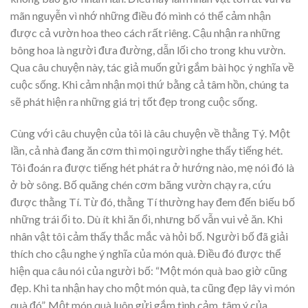
mãn nguyễn vì nhớ những điều đó mình có thể cảm nhận
được cả vườn hoa theo cách rất riêng. Cậu nhận ra những
bông hoa là người đưa đường, dẫn lối cho trong khu vườn.
Qua câu chuyện này, tác giả muốn gửi gắm bài học ý nghĩa về
cuộc sống. Khi cảm nhận mọi thứ bằng cả tâm hồn, chúng ta
sẽ phát hiện ra những giá trị tốt đẹp trong cuộc sống.
Cùng với câu chuyện của tôi là câu chuyện về thằng Tý. Một
lần, cả nhà đang ăn cơm thì mọi người nghe thấy tiếng hét.
Tôi đoán ra được tiếng hét phát ra ở hướng nào, mẹ nói đó là
ở bờ sông. Bố quăng chén cơm băng vườn chạy ra, cứu
được thằng Tí. Từ đó, thằng Tí thường hay đem đến biếu bố
những trái ổi to. Dù ít khi ăn ổi, nhưng bố vẫn vui vẻ ăn. Khi
nhân vật tôi cảm thấy thắc mắc và hỏi bố. Người bố đã giải
thích cho cậu nghe ý nghĩa của món quà. Điều đó được thể
hiện qua câu nói của người bố: “Một món quà bao giờ cũng
đẹp. Khi ta nhận hay cho một món quà, ta cũng đẹp lây vì món
quà đó”. Một món quà luôn gửi gắm tình cảm, tâm ý của