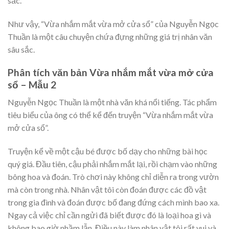
sắc.
Như vậy, “Vừa nhắm mắt vừa mở cửa sổ” của Nguyễn Ngọc
Thuần là một câu chuyện chứa đựng những giá trị nhân văn
sâu sắc.
Phân tích văn bản Vừa nhắm mắt vừa mở cửa
sổ – Mẫu 2
Nguyễn Ngọc Thuần là một nhà văn khá nổi tiếng. Tác phẩm
tiêu biểu của ông có thể kể đến truyện “Vừa nhắm mắt vừa
mở cửa sổ”.
Truyện kể về một cậu bé được bố dạy cho những bài học
quý giá. Đầu tiên, cậu phải nhắm mắt lại, rồi chạm vào những
bông hoa và đoán. Trò chơi này không chỉ diễn ra trong vườn
mà còn trong nhà. Nhân vật tôi còn đoán được các đồ vật
trong gia đình và đoán được bố đang đứng cách mình bao xa.
Ngay cả việc chỉ cần ngửi đã biết được đó là loại hoa gì và
không bao giờ nhầm lẫn. Điều này làm nhân vật tôi rất vui và