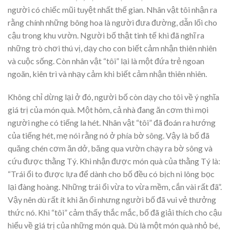
người có chiếc mũi tuyệt nhất thế gian. Nhân vật tôi nhận ra
rằng chính những bông hoa là người đưa đường, dẫn lối cho
cậu trong khu vườn. Người bố thật tinh tế khi đã nghĩ ra
những trò chơi thú vị, dạy cho con biết cảm nhận thiên nhiên
và cuộc sống. Còn nhân vật “tôi” lại là một đứa trẻ ngoan
ngoãn, kiên trì và nhạy cảm khi biết cảm nhận thiên nhiên.
Không chỉ dừng lại ở đó, người bố còn dạy cho tôi về ý nghĩa
giá trị của món quà. Một hôm, cả nhà đang ăn cơm thì mọi
người nghe có tiếng la hét. Nhân vật “tôi” đã đoán ra hướng
của tiếng hét, mẹ nói rằng nó ở phía bờ sông. Vậy là bố đã
quăng chén cơm ăn dở, băng qua vườn chạy ra bờ sông và
cứu được thằng Tý. Khi nhận được món quà của thằng Tý là:
“Trái ổi to được lựa để dành cho bố đều có bịch ni lông bọc
lại đàng hoàng. Những trái ổi vừa to vừa mềm, cắn vài rất đã”.
Vậy nên dù rất ít khi ăn ổi nhưng người bố đã vui vẻ thưởng
thức nó. Khi “tôi” cảm thấy thắc mắc, bố đã giải thích cho cậu
hiểu về giá trị của những món quà. Dù là một món quà nhỏ bé,