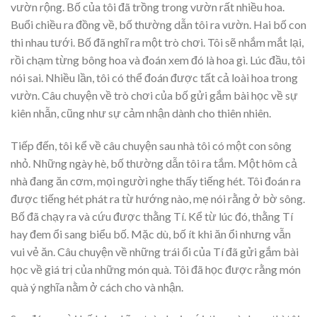
vườn rộng. Bố của tôi đã trồng trong vườn rất nhiều hoa.
Buổi chiều ra đồng về, bố thường dẫn tôi ra vườn. Hai bố con
thi nhau tưới. Bố đã nghĩ ra một trò chơi. Tôi sẽ nhắm mắt lại,
rồi chạm từng bông hoa và đoán xem đó là hoa gì. Lúc đầu, tôi
nói sai. Nhiều lần, tôi có thể đoán được tất cả loài hoa trong
vườn. Câu chuyện về trò chơi của bố gửi gắm bài học về sự
kiên nhẫn, cũng như sự cảm nhận dành cho thiên nhiên.
Tiếp đến, tôi kể về câu chuyện sau nhà tôi có một con sông
nhỏ. Những ngày hè, bố thường dẫn tôi ra tắm. Một hôm cả
nhà đang ăn cơm, mọi người nghe thấy tiếng hét. Tôi đoán ra
được tiếng hét phát ra từ hướng nào, mẹ nói rằng ở bờ sông.
Bố đã chạy ra và cứu được thằng Tí. Kể từ lúc đó, thằng Tí
hay đem ổi sang biểu bố. Mặc dù, bố ít khi ăn ổi nhưng vẫn
vui vẻ ăn. Câu chuyện về những trái ổi của Tí đã gửi gắm bài
học về giá trị của những món quà. Tôi đã học được rằng món
quà ý nghĩa nằm ở cách cho và nhận.