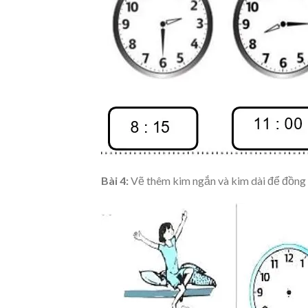
Bài 4:
Vẽ thêm kim ngắn và kim dài để đồng 