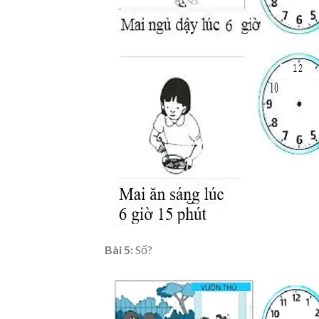
Bài 5:
Số?