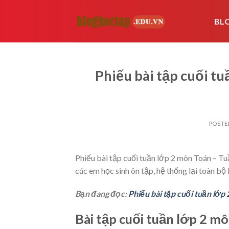
Skip
to
BL
content
Phiếu bài tập cuối tu
POSTE
Phiếu bài tập cuối tuần lớp 2 môn Toán – Tuầ
các em học sinh ôn tập, hệ thống lại toàn bộ
Bạn đang đọc:
Phiếu bài tập cuối tuần lớp 
Bài tập cuối tuần lớp 2 m