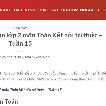
OGHOCTAP.EDU.VN
BAO GIA CUA NHOM XINGFA
BLO
ĐIỆN MÁY
ần lớp 2 môn Toán Kết nối tri thức –
Tuần 15
D ON
25 THÁNG 6, 2024
BY
ADMINCD
n 15 sách Kết nối tri thức với cuộc sống chi tiết cho từng phần đ
 kiến thức Toán đã học. Mời các em học sinh cùng theo dõi chi tiết.
2 môn Toán Kết nối tri thức – Tuần 15
ôn Toán