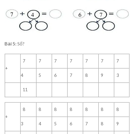
Bài 5:
Số?
7
7
7
7
7
7
7
+
4
5
6
7
8
9
3
11
8
8
8
8
8
8
8
+
3
4
5
6
7
8
9