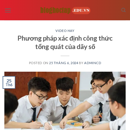
Skip
to
content
VIDEO HAY
Phương pháp xác định công thức
tổng quát của dãy số
POSTED ON
25 THÁNG 6, 2024
BY
ADMINCD
25
Th6