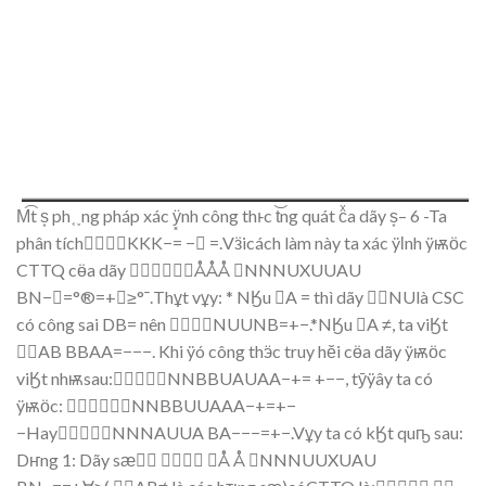
M
t s
ph
˱˯
ng pháp xác
ÿ͓
nh
công
th
ͱ
c t
ng q
uát
c
a dãy s
– 6 -Ta
p
hân
tích
KKK
−=
−

=
.V
ӟ
i
cách làm này ta
xác
ÿӏ
nh
ÿѭ
ӧ
c
C
TTQ c
ӫ
a dãy

ÅÅÅ
NNNUXUUA
U
B
N−=°®=+
∀
≥°¯.Th
ұ
t v
ұ
y:
* N
Ӄ
u

A
=
thì dãy
NUlà CS
C
có công
sai
DB
=
nên

NUU
N
B
=+
−
.*N
Ӄ
u

A
≠
, ta vi
Ӄ
t
AB
BBAA=−−−. Khi
ÿ
ó cô
ng th
ӭ
c truy
h
ӗ
i c
ӫ
a d
ãy
ÿѭ
ӧ
c
vi
Ӄ
t nh
ѭ
sau:NNBBUA
UAA−+=
+−−, t
ӯÿ
ây ta
có
ÿѭӧ
c:
NNBBUU
AAA−+=
+−
−HayNNNAUU
A
BA−−−=+−.V
ұ
y t
a c
ó k
Ӄ
t qu
ҧ
sau:
D
ҥ
ng 1:
Dã
y s
ӕ




Å
Å
NN
NUU
X
U
A
U