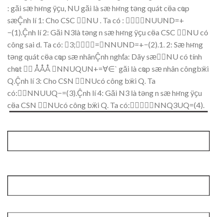
: g
ӑ
i s
ӕ
h
ҥ
ng
ÿҫ
u,
NU
g
ӑ
i l
à
s
ӕ
h
ҥ
ng
t
ә
ng quát
c
ӫ
a c
ҩ
p
s
ӕ
Ĉ͓
nh lí 1:
Cho CSC
NU
. Ta có
:

NUU
N
D
=+
−
(1
).
Ĉ͓
nh lí
2
:
G
ӑ
i
N3là t
ә
ng n s
ӕ
h
ҥ
ng
ÿҫ
u c
ӫ
a CSC

NU
có
côn
g sai d. Ta
có:
3;




=NNUND
=+
−
(2).1. 2: S
ӕ
h
ҥ
ng
t
ә
ng quát
c
ӫ
a c
ҩ
p s
ӕ
nh
ân
Ĉ͓
nh ngh
ƭ
a
:
Dãy s
ӕ
NU
có
tính
ch
ҩ
t

ÅÅÅ
NNUQ
U
N+=∀
∈
`
g
ӑ
i là c
ҩ
p s
ӕ
nhân
công
b
ӝ
i
Q.Ĉ͓
nh lí
3
: Cho CSN
NUcó cô
ng b
ӝ
i
Q. Ta
có:NNUU
Q−=(3).Ĉ͓
nh lí
4
:
G
ӑ
i
N3
là t
ә
ng n s
ӕ
h
ҥ
ng
ÿҫ
u
c
ӫ
a CSN
NUcó công
b
ӝ
i
Q. Ta
có:NNQ3UQ=(4
).