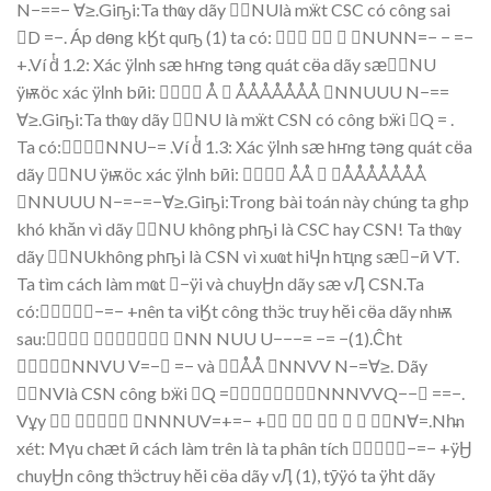
N−==
−
∀
≥
.
Gi
ҧ
i:
Ta th
ҩ
y dã
y
NUlà m
ӝ
t
CSC có công
sai

D
=−
. Áp
d
ө
ng k
Ӄ
t q
u
ҧ
(1) ta có:





NUN
N
=−
−
=
−
+
.Ví d
1.2
:
Xác
ÿӏ
nh s
ӕ
h
ҥ
ng t
ә
ng quát c
ӫ
a dã
y
s
ӕ
NU
ÿѭӧ
c x
ác
ÿӏ
nh b
ӣ
i:


Å

ÅÅÅÅÅÅÅ
NNUU
U
N−==
∀
≥.Gi
ҧ
i:
Ta th
ҩ
y dã
y
NU
là m
ӝ
t CSN c
ó cô
ng b
ӝ
i

Q
=
.
Ta c
ó:
NNU−=
.
Ví d
1.3
:
Xác
ÿӏ
nh s
ӕ
h
ҥ
ng t
ә
ng quát c
ӫ
a
dã
y
NU
ÿѭӧ
c xác
ÿӏ
nh b
ӣ
i:


ÅÅ

ÅÅÅÅÅÅÅ
NNUU
U
N−=
−=−
∀
≥
.
Gi
ҧ
i:
Trong
bài toán này c
húng ta g
һ
p
kh
ó k
h
ă
n vì dãy
NU
không ph
ҧ
i là
CSC ha
y CSN! Ta
th
ҩ
y
dãy
NUkhông
ph
ҧ
i là
CSN vì
xu
ҩ
t hi
Ӌ
n h
ҵ
ng s
ӕ

−
ӣ
VT.
Ta tìm
cách làm
m
ҩ
t

−
ÿ
i và ch
uy
Ӈ
n dã
y s
ӕ
v
Ӆ
CSN
.
Ta
c
ó
:−=
−
+nên ta vi
Ӄ
t c
ông th
ӭ
c
t
ruy h
ӗ
i c
ӫ
a dã
y nh
ѭ
sau:




NN
NUU
U−−−=
−
=
−(1).Ĉһ
t
NNVU
V
=−

=−
và
Å
Å
NNVV
N−=∀
≥
. Dãy
NVlà CSN cô
ng b
ӝ
i

Q
=

NNNVV
Q−−
==
−
.
V
ұ
y


NNNUV
=+
=
−
+









N
∀=
.Nh
n
xét:
M
ү
u ch
ӕ
t
ӣ
cách
làm trê
n là
ta ph
ân tích
−=
−
+ÿӇ
chuy
Ӈ
n công th
ӭ
c
truy h
ӗ
i c
ӫ
a
dãy v
Ӆ
(1), t
ӯÿ
ó ta
ÿһ
t dã
y