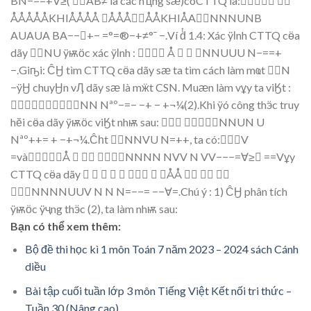
B
N−==
+
∀
≥
(

AB
≠
là các h
ҵ
ng s
ӕ
)c
ó
CTTQ là
:


ÅÅÅÅÅK
HI
ÅÅÅÅ
ÅÅÅÅ
Å
K
H
I
Å
A
NNNUN
B
AUAUA
BA−−+−
=°=®−+≠°¯
−
.Ví d
1.4
:
Xác
ÿӏ
nh CTTQ
c
ӫ
a
dã
y

NU
ÿѭ
ӧ
c x
ác
ÿӏ
nh :

Å


NNUU
U
N−==+
−
.
Gi
ҧ
i:
ĈӇ
tìm CTTQ c
ӫ
a dãy
s
ӕ
ta
tìm cá
ch là
m
m
ҩ
t

N
−
ÿӇ
chuy
Ӈ
n v
Ӆ
dã
y
s
ӕ
là
m
ӝ
t
CSN. Mu
ӕ
n l
àm
v
ұ
y t
a v
i
Ӄ
t :








NN
N
ªº−=
−
−
+
−
+¬¼(2
).Khi
ÿ
ó công th
ӭ
c truy
h
ӗ
i c
ӫ
a dãy
ÿѭӧ
c v
i
Ӄ
t nh
ѭ
sau:






NNUN
U
Nªº++
=
+
−
+¬¼.Ĉһ
t
NNVU
N
=++
, ta có
:
V
=
vàÅ






NNNN
NVV
N
V
V−−−=∀
≥

==
V
ұ
y
CT
TQ c
ӫ
a dãy










Å
Å






NNNNUU
V
N
N
N
=−
−
=
−
−
∀
=
.Chú ý :
1)
ĈӇ
phân tích
ÿѭӧ
c
ÿҷ
ng
th
ӭ
c (2), ta làm
nh
ѭ
sau:
Bạn có thể xem thêm:
Bộ đề thi học kì 1 môn Toán 7 năm 2023 – 2024 sách Cánh
diều
Bài tập cuối tuần lớp 3 môn Tiếng Việt Kết nối tri thức –
Tuần 30 (Nâng cao)