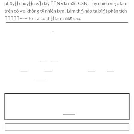
ph
өÿ
Ӈ
c
huy
Ӈ
n v
Ӆ
dãy
NVlà m
ӝ
t CS
N. T
uy
nhiên vi
Ӌ
c làm
trên có
v
ҿ
không
t
ӵ
nhiê
n l
ҳ
m! L
àm
th
Ӄ
nà
o ta bi
Ӄ
t phân tích
−=
−
+? Ta có th
Ӈ
làm nh
ѭ
sau: