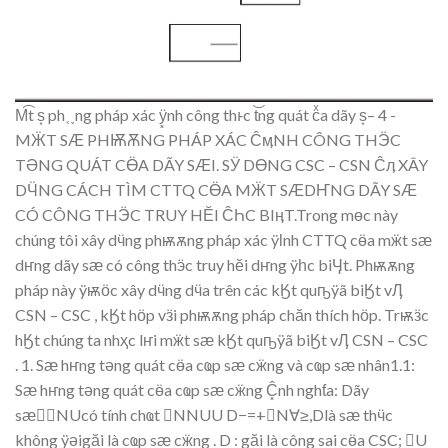
M
t s
ph
˱˯
ng pháp xác
ÿ͓
nh
công
th
ͱ
c t
ng q
uát
c
a dãy s
– 4 -
M
Ӝ
T S
Ӕ
PH
ѬѪ
NG PHÁP XÁC
Ĉӎ
NH
CÔNG T
H
Ӭ
C
T
Ә
NG Q
UÁT C
Ӫ
A DÃY
S
Ӕ
I. S
Ӱ
D
Ө
NG
CSC –
CSN
Ĉӆ
XÂY
D
Ӵ
N
G CÁCH TÌM CTTQ C
Ӫ
A M
Ӝ
T S
Ӕ
D
Ҥ
NG DÃY
S
Ӕ
CÓ
C
ÔNG TH
Ӭ
C
TRUY
H
Ӗ
I
ĈҺ
C BI
ӊ
T.
Trong
m
ө
c này
ch
úng tôi xâ
y d
ӵ
ng ph
ѭѫ
ng ph
áp x
ác
ÿӏ
nh CTTQ
c
ӫ
a m
ӝ
t s
ӕ
d
ҥ
ng dã
y
s
ӕ
có c
ông th
ӭ
c tr
uy h
ӗ
i d
ҥ
ng
ÿһ
c bi
Ӌ
t. Ph
ѭѫ
ng
pháp
này
ÿѭӧ
c xâ
y d
ӵ
ng d
ӵ
a trên
các k
Ӄ
t qu
ҧÿ
ã bi
Ӄ
t v
Ӆ
CSN
– CS
C , k
Ӄ
t h
ӧ
p v
ӟ
i ph
ѭѫ
ng pháp ch
ӑ
n thích h
ӧ
p. Tr
ѭӟ
c
h
Ӄ
t
chúng ta
nh
ҳ
c l
ҥ
i m
ӝ
t s
ӕ
k
Ӄ
t qu
ҧÿ
ã b
i
Ӄ
t v
Ӆ
CSN – CSC
.
1. S
ӕ
h
ҥ
ng t
ә
ng quá
t c
ӫ
a c
ҩ
p s
ӕ
c
ӝ
ng
và
c
ҩ
p s
ӕ
nhân
1.1:
S
ӕ
h
ҥ
ng t
ә
n
g quát c
ӫ
a c
ҩ
p s
ӕ
c
ӝ
ng
Ĉ͓
nh ngh
ƭ
a:
Dãy
s
ӕ
NUcó tín
h
ch
ҩ
t

NN
UU
D−=+
N
∀≥
,Dlà s
ӕ
th
ӵ
c
khô
ng
ÿә
i
g
ӑ
i là c
ҩ
p s
ӕ
c
ӝ
ng .
D
: g
ӑ
i là công sai c
ӫ
a CSC;
U