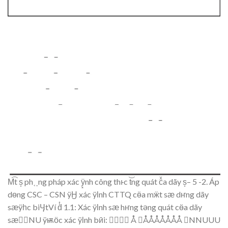
M
t s
ph
˱˯
ng pháp xác
ÿ͓
nh
công
th
ͱ
c t
ng q
uát
c
a dãy s
– 5 -2. Áp
d
ө
ng
CSC – CSN
ÿӇ
xác
ÿӏ
nh CTT
Q
c
ӫ
a m
ӝ
t s
ӕ
d
ҥ
ng d
ãy
s
ӕÿ
һ
c bi
Ӌ
t
Ví d
1.1
:
Xác
ÿӏ
nh s
ӕ
h
ҥ
ng t
ә
ng quát c
ӫ
a dã
y
s
ӕ
NU
ÿѭӧ
c x
ác
ÿӏ
nh b
ӣ
i:


Å

ÅÅÅ
ÅÅÅÅ
NNUU
U