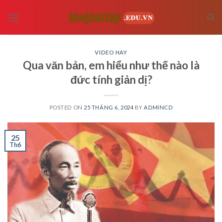
Skip
to
content
VIDEO HAY
Qua văn bản, em hiểu như thế nào là
đức tính giản dị?
POSTED ON
25 THÁNG 6, 2024
BY
ADMINCD
25
Th6