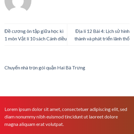
Đề cương ôn tập giữa học kì
Địa lí 12 Bài 4: Lịch sử hình
1 môn Vật lí 10 sách Cánh diều
thành và phát triển lãnh thổ
Chuyển nhà trọn gói quận Hai Bà Trưng
Lorem ipsum dolor sit amet, consectetuer adipiscing elit, sed
diam nonummy nibh euismod tincidunt ut laoreet dolore
magna aliquam erat volutpat.