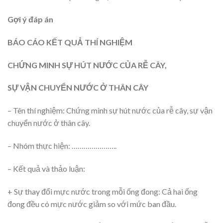
Gợi ý đáp án
BÁO CÁO KẾT QUẢ THÍ NGHIỆM
CHỨNG MINH SỰ HÚT NƯỚC CỦA RỄ CÂY,
SỰ VẬN CHUYỂN NƯỚC Ở THÂN CÂY
– Tên thí nghiệm: Chứng minh sự hút nước của rễ cây, sự vận
chuyển nước ở thân cây.
– Nhóm thực hiện: …………………..
– Kết quả và thảo luận:
+ Sự thay đổi mực nước trong mỗi ống đong: Cả hai ống
đong đều có mực nước giảm so với mức ban đầu.