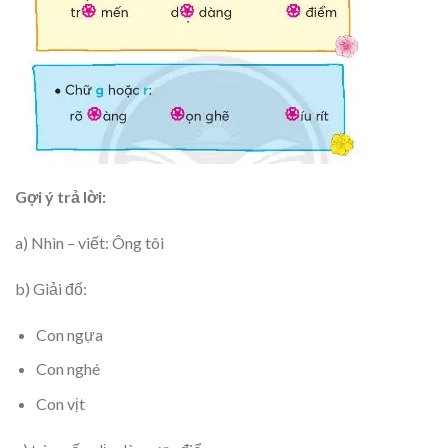
Gợi ý trả lời:
a) Nhìn – viết: Ông tôi
b) Giải đố:
Con ngựa
Con nghé
Con vịt