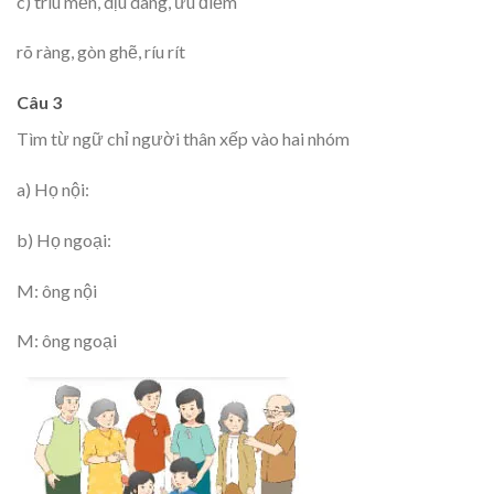
c) trìu mến, dịu dàng, ưu điểm
rõ ràng, gòn ghẽ, ríu rít
Câu 3
Tìm từ ngữ chỉ người thân xếp vào hai nhóm
a) Họ nội:
b) Họ ngoại:
M:
ông nội
M:
ông ngoại