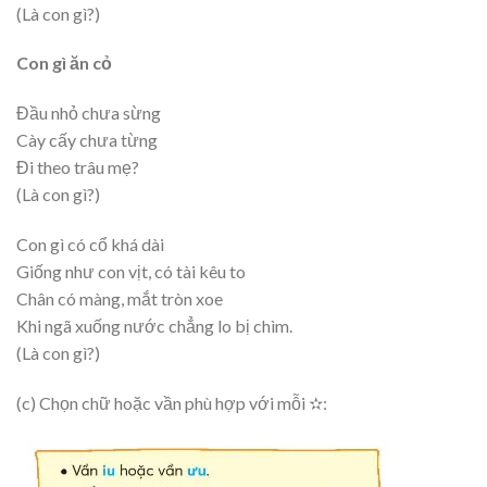
(Là con gì?)
Con gì ăn cỏ
Đầu nhỏ chưa sừng
Cày cấy chưa từng
Đi theo trâu mẹ?
(Là con gì?)
Con gì có cổ khá dài
Giống như con vịt, có tài kêu to
Chân có màng, mắt tròn xoe
Khi ngã xuống nước chẳng lo bị chìm.
(Là con gì?)
(c) Chọn chữ hoặc vần phù hợp với mỗi
✫
: