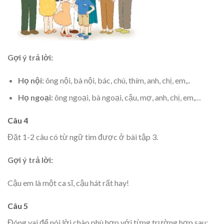
Gợi ý trả lời:
Họ nội:
ông nội, bà nội, bác, chú, thím, anh, chị, em,..
Họ ngoại:
ông ngoại, bà ngoại, cậu, mợ, anh, chị, em,…
Câu 4
Đặt 1-2 câu có từ ngữ tìm được ở bài tập 3.
Gợi ý trả lời:
Cậu em là một ca sĩ, cậu hát rất hay!
Câu 5
Đóng vai để nói lời chào phù hợp với từng trường hợp sau: