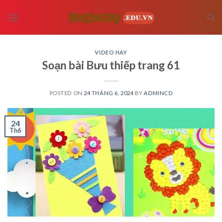
Skip
to
content
VIDEO HAY
Soạn bài Bưu thiếp trang 61
POSTED ON
24 THÁNG 6, 2024
BY
ADMINCD
24
Th6