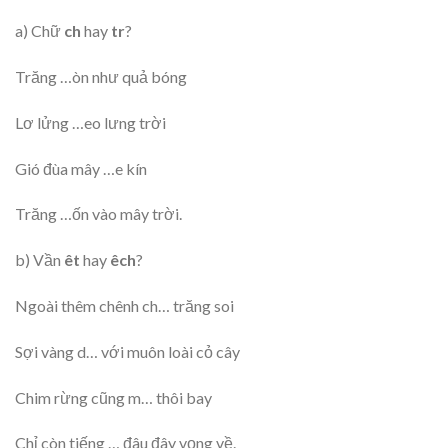
a) Chữ
ch
hay
tr
?
Trăng …òn như quả bóng
Lơ lửng …eo lưng trời
Gió đùa mây …e kín
Trăng …ốn vào mây trời.
b) Vần
êt
hay
êch
?
Ngoài thêm chênh ch… trăng soi
Sợi vàng d… với muôn loài cỏ cây
Chim rừng cũng m… thôi bay
Chỉ còn tiếng … đâu đây vọng về.