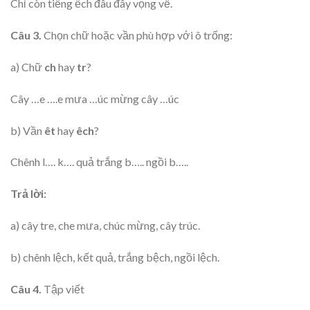
Chỉ còn tiếng ếch đâu đây vọng về.
Câu 3.
Chọn chữ hoặc vần phù hợp với ô trống:
a) Chữ
ch
hay
tr
?
Cây …e ….e mưa …úc mừng cây …úc
b) Vần
êt
hay
êch
?
Chênh l…. k…. quả trắng b….. ngồi b…..
Trả lời:
a) cây tre, che mưa, chúc mừng, cây trúc.
b) chênh lệch, kết quả, trắng bệch, ngồi lệch.
Câu 4.
Tập viết