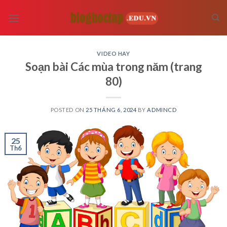
Skip
to
content
VIDEO HAY
Soạn bài Các mùa trong năm (trang
80)
POSTED ON
25 THÁNG 6, 2024
BY
ADMINCD
25
Th6