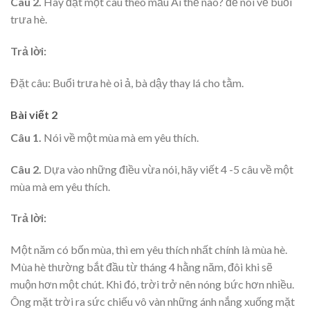
Câu 2.
Hãy đặt một câu theo mẫu Ai thế nào? để nói về buổi
trưa hè.
Trả lời:
Đặt câu: Buổi trưa hè oi ả, bà dậy thay lá cho tằm.
Bài viết 2
Câu 1.
Nói về một mùa mà em yêu thích.
Câu 2.
Dựa vào những điều vừa nói, hãy viết 4 -5 câu về một
mùa mà em yêu thích.
Trả lời:
Một năm có bốn mùa, thì em yêu thích nhất chính là mùa hè.
Mùa hè thường bắt đầu từ tháng 4 hằng năm, đôi khi sẽ
muộn hơn một chút. Khi đó, trời trở nên nóng bức hơn nhiều.
Ông mặt trời ra sức chiếu vô vàn những ánh nắng xuống mặt