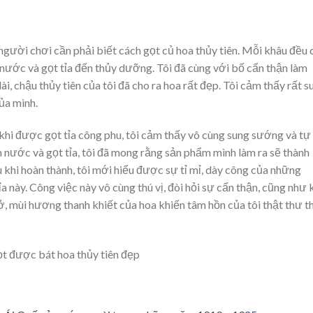
người chơi cần phải biết cách gọt củ hoa thủy tiên. Mỗi khâu đều 
nước và gọt tỉa đến thủy dưỡng. Tôi đã cùng với bố cẩn thận làm
, chậu thủy tiên của tôi đã cho ra hoa rất đẹp. Tôi cảm thấy rất s
ủa mình.
 khi được gọt tỉa công phu, tôi cảm thấy vô cùng sung sướng và tự
nước và gọt tỉa, tôi đã mong rằng sản phẩm mình làm ra sẽ thành
 khi hoàn thành, tôi mới hiểu được sự tỉ mỉ, dày công của những
 này. Công việc này vô cùng thú vị, đòi hỏi sự cẩn thận, cũng như 
, mùi hương thanh khiết của hoa khiến tâm hồn của tôi thật thư th
t được bát hoa thủy tiên đẹp