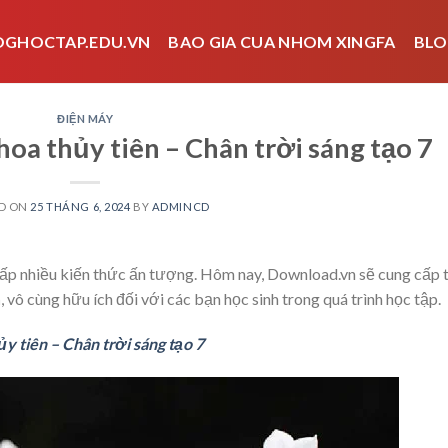
OGHOCTAP.EDU.VN
BAO GIA CUA NHOM XINGFA
BLO
ĐIỆN MÁY
hoa thủy tiên – Chân trời sáng tạo 7
D ON
25 THÁNG 6, 2024
BY
ADMINCD
cấp nhiều kiến thức ấn tượng. Hôm nay, Download.vn sẽ cung cấp t
n
, vô cùng hữu ích đối với các bạn học sinh trong quá trình học tập.
y tiên – Chân trời sáng tạo 7