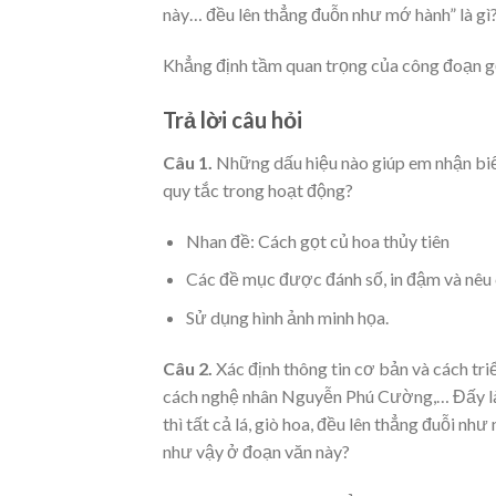
này… đều lên thẳng đuỗn như mớ hành” là gì
Khẳng định tầm quan trọng của công đoạn gọt t
Trả lời câu hỏi
Câu 1.
Những dấu hiệu nào giúp em nhận biết
quy tắc trong hoạt động?
Nhan đề: Cách gọt củ hoa thủy tiên
Các đề mục được đánh số, in đậm và nêu 
Sử dụng hình ảnh minh họa.
Câu 2.
Xác định thông tin cơ bản và cách tri
cách nghệ nhân Nguyễn Phú Cường,… Đấy là 
thì tất cả lá, giò hoa, đều lên thẳng đuỗi nh
như vậy ở đoạn văn này?