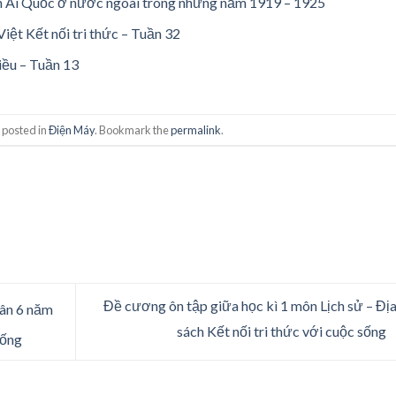
n Ái Quốc ở nước ngoài trong những năm 1919 – 1925
iệt Kết nối tri thức – Tuần 32
iều – Tuần 13
 posted in
Điện Máy
. Bookmark the
permalink
.
Đề cương ôn tập giữa học kì 1 môn Lịch sử – Địa 
dân 6 năm
sách Kết nối tri thức với cuộc sống
sống