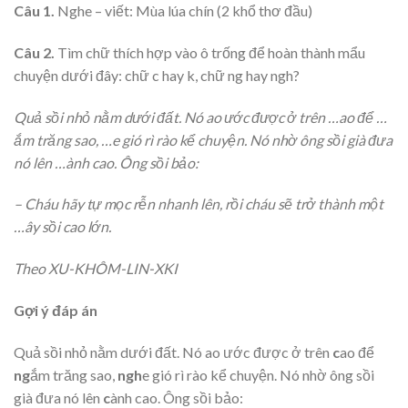
Câu 1.
Nghe – viết: Mùa lúa chín (2 khổ thơ đầu)
Câu 2.
Tìm chữ thích hợp vào ô trống để hoàn thành mẩu
chuyện dưới đây: chữ c hay k, chữ ng hay ngh?
Quả sồi nhỏ nằm dưới đất. Nó ao ước được ở trên …ao để …
ắm trăng sao, …e gió rì rào kể chuyện. Nó nhờ ông sồi già đưa
nó lên …ành cao. Ông sồi bảo:
– Cháu hãy tự mọc rễn nhanh lên, rồi cháu sẽ trở thành một
…ây sồi cao lớn.
Theo XU-KHÔM-LIN-XKI
Gợi ý đáp án
Quả sồi nhỏ nằm dưới đất. Nó ao ước được ở trên
c
ao để
ng
ắm trăng sao,
ngh
e gió rì rào kể chuyện. Nó nhờ ông sồi
già đưa nó lên
c
ành cao. Ông sồi bảo: