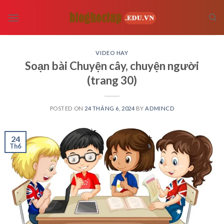
Skip
to
content
VIDEO HAY
Soạn bài Chuyện cây, chuyện người
(trang 30)
POSTED ON
24 THÁNG 6, 2024
BY
ADMINCD
24
Th6