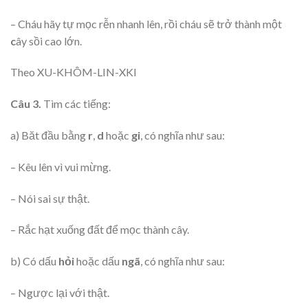
– Cháu hãy tự mọc rễn nhanh lên, rồi cháu sẽ trở thành một
c
ây sồi cao lớn.
Theo XU-KHÔM-LIN-XKI
Câu 3.
Tìm các tiếng:
a) Băt đầu bằng
r
,
d
hoặc
gi
, có nghĩa như sau:
– Kêu lên vì vui mừng.
– Nói sai sự thật.
– Rắc hạt xuống đất để mọc thành cây.
b) Có dấu
hỏi
hoặc dấu
ngã
, có nghĩa như sau:
– Ngược lại với thật.