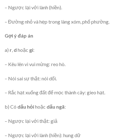
– Ngược lại với lành (hiền).
– Đường nhỏ và hẹp trong làng xóm, phố phường.
Gợi ý đáp án
a)
r
,
d
hoặc
gi
:
– Kêu lên vì vui mừng: reo hò.
– Nói sai sự thật: nói dối.
– Rắc hạt xuống đất để mọc thành cây: gieo hạt.
b) Có
dấu hỏi
hoặc
dấu ngã
:
– Ngược lại với thật: giả
– Ngược lại với lành (hiền): hung dữ