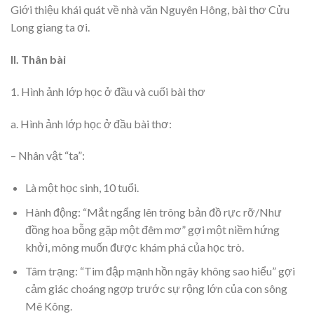
Giới thiệu khái quát về nhà văn Nguyên Hông, bài thơ Cửu
Long giang ta ơi.
II. Thân bài
1. Hình ảnh lớp học ở đầu và cuối bài thơ
a. Hình ảnh lớp học ở đầu bài thơ:
– Nhân vật “ta”:
Là một học sinh, 10 tuổi.
Hành động: “Mắt ngẩng lên trông bản đồ rực rỡ/Như
đồng hoa bỗng gặp một đêm mơ” gợi một niềm hứng
khởi, mông muốn được khám phá của học trò.
Tâm trạng: “Tim đập mạnh hồn ngây không sao hiểu” gợi
cảm giác choáng ngợp trước sự rộng lớn của con sông
Mê Kông.