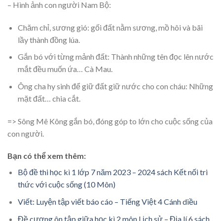
– Hình ảnh con người Nam Bộ:
Chăm chỉ, sương gió: gối đất nằm sương, mồ hôi và bãi
lầy thành đồng lúa.
Gắn bó với từng mảnh đất: Thành những tên đọc lên nước
mắt đều muốn ứa… Cà Mau.
Ông cha hy sinh để giữ đất giữ nước cho con cháu: Những
mặt đất… chia cắt.
=> Sông Mê Kông gắn bó, đóng góp to lớn cho cuộc sống của
con người.
Bạn có thể xem thêm:
Bộ đề thi học kì 1 lớp 7 năm 2023 – 2024 sách Kết nối tri
thức với cuộc sống (10 Môn)
Viết: Luyện tập viết báo cáo – Tiếng Việt 4 Cánh diều
Đề cương ôn tập giữa học kì 2 môn Lịch sử – Địa lí 6 sách