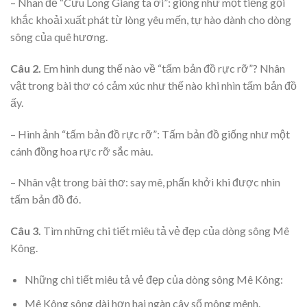
– Nhan đề “Cửu Long Giang ta ơi”: giống như một tiếng gọi
khắc khoải xuất phát từ lòng yêu mến, tự hào dành cho dòng
sông của quê hương.
Câu 2.
Em hình dung thế nào về “tấm bản đồ rực rỡ”? Nhân
vật trong bài thơ có cảm xúc như thế nào khi nhìn tấm bản đồ
ấy.
– Hình ảnh “tấm bản đồ rực rỡ”: Tấm bản đồ giống như một
cánh đồng hoa rực rỡ sắc màu.
– Nhân vật trong bài thơ: say mê, phấn khởi khi được nhìn
tấm bản đồ đó.
Câu 3.
Tìm những chi tiết miêu tả vẻ đẹp của dòng sông Mê
Kông.
Những chi tiết miêu tả vẻ đẹp của dòng sông Mê Kông:
Mê Kông sông dài hơn hai ngàn cây số mông mênh.