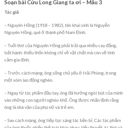
Soạn bài Cửu Long Giang ta ơi – Mẫu 3
Tác giả
– Nguyên Hồng (1918 – 1982), tên khai sinh là Nguyễn
Nguyên Hồng, quê ở thành phố Nam Định.
– Tuổi thơ của Nguyên Hồng phải trải qua nhiều cay đắng,
bất hạnh: thiếu thốn không chỉ về vật chất mà còn về tình
cảm gia đình.
– Trước cách mạng, ông sống chủ yếu ở Hải Phòng, trong
một xóm lao động nghèo.
– Ngay từ tác phẩm đầu tay, ông đã hướng ngòi bút của mình
vào những con người nghèo khổ. Ông được nhận định rằng
ông là nhà văn của phụ nữ và trẻ em.
– Sau cách mạng, ông tiếp tục sáng tác bền bỉ. Các tác phẩm
của ông thuộc nhiều thể loại khác nhau: tiểu thuyết, kí, thơ và