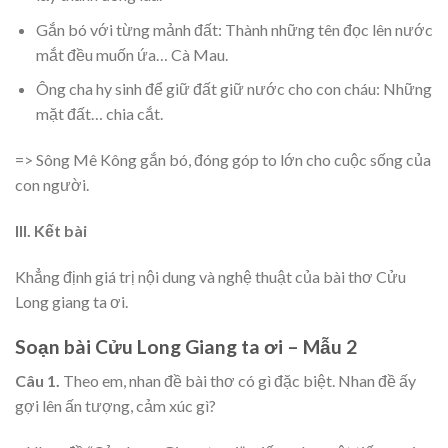
Gắn bó với từng mảnh đất: Thành những tên đọc lên nước
mắt đều muốn ứa… Cà Mau.
Ông cha hy sinh để giữ đất giữ nước cho con cháu: Những
mặt đất… chia cắt.
=> Sông Mê Kông gắn bó, đóng góp to lớn cho cuộc sống của
con người.
III. Kết bài
Khẳng định giá trị nội dung và nghệ thuật của bài thơ Cửu
Long giang ta ơi.
Soạn bài Cửu Long Giang ta ơi – Mẫu 2
Câu 1.
Theo em, nhan đề bài thơ có gì đặc biệt. Nhan đề ấy
gợi lên ấn tượng, cảm xúc gì?