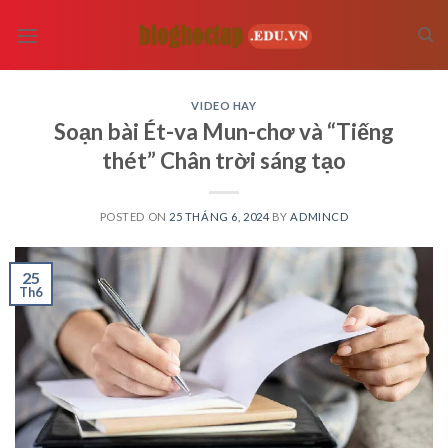
Skip
to
content
VIDEO HAY
Soạn bài Ét-va Mun-chơ và “Tiếng
thét” Chân trời sáng tạo
POSTED ON
25 THÁNG 6, 2024
BY
ADMINCD
25
Th6