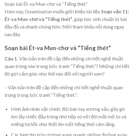
Soạn bài Ét-va Mun-chơ và “Tiếng thét”
Hôm nay, Download.vn muốn giới thiệu tài liệu
Soạn văn 11:
Ét-va Mun-chơ và “Tiếng thét”
, giúp học sinh chuẩn bị bài
đầy đủ và nhanh chóng hơn. Mời tham khảo nội dung ngay
sau đây.
Soạn bài Ét-va Mun-chơ và “Tiếng thét”
Câu 1.
Văn bản trên đề cập đến những chi tiết nghệ thuật
quan trọng nào trong bức tranh “Tiếng thét”? Những chi tiết
đó gợi cảm giác như thế nào đối với người xem?
– Văn bản trên đề cập đến những chi tiết nghệ thuật quan
trọng trong bức tranh “Tiếng thét”:
Hình ảnh nhân vật chính: đôi bàn tay xương xẩu, gầy gò
ôm lấy chiếc đầu trông như hộp sọ với đôi mắt mở to và
miệng há hốc như thốt lên một tiếng thét câm lặng.
Các hình thù trừu tượng xung quanh: những đường xoáy