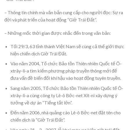
– Thông tin chính mà văn bản cung cấp cho người đọc: Sự ra
đời và phát triển của hoạt động “Giờ Trái Đất”.
– Những mốc thời gian được nhắc đến trong văn bản:
Tối 29/3, 63 tỉnh thành Việt Nam sẽ cùng cả thế giới thực
hiện chiến dịch Giờ Trái Đất.
Vào năm 2004, Tổ chức Bảo tồn Thiên nhiên Quốc tế Ô-
xtrây-li-a tìm kiếm phương pháp truyền thông mới để
đưa vấn đề biến đổi khí hậu vào hoạt động tuyên truyền.
Sang năm 2005, Tổ chức Bảo tồn Thiên nhiên Quốc tế Ô-
xtrây-li-a cùng công ty Lê-ô Bớc-net Xít-ni xây dựng ý
tưởng về dự án “Tiếng tắt lớn”.
Đến năm 2006, nhà quảng cáo Lê-ô Bớc-net đặt tên cho
chiến dịch là “Giờ Trái Đất”.
Vào ngày 31 – 3 – 2007, lễ khai mạc sự kiện giờ trái đất