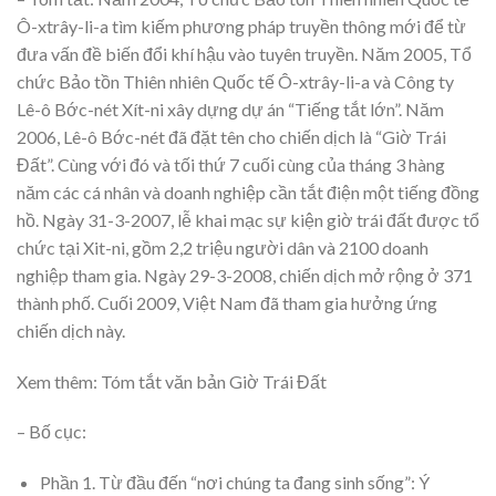
Ô-xtrây-li-a tìm kiếm phương pháp truyền thông mới để từ
đưa vấn đề biến đổi khí hậu vào tuyên truyền. Năm 2005, Tổ
chức Bảo tồn Thiên nhiên Quốc tế Ô-xtrây-li-a và Công ty
Lê-ô Bớc-nét Xít-ni xây dựng dự án “Tiếng tắt lớn”. Năm
2006, Lê-ô Bớc-nét đã đặt tên cho chiến dịch là “Giờ Trái
Đất”. Cùng với đó và tối thứ 7 cuối cùng của tháng 3 hàng
năm các cá nhân và doanh nghiệp cần tắt điện một tiếng đồng
hồ. Ngày 31-3-2007, lễ khai mạc sự kiện giờ trái đất được tổ
chức tại Xit-ni, gồm 2,2 triệu người dân và 2100 doanh
nghiệp tham gia. Ngày 29-3-2008, chiến dịch mở rộng ở 371
thành phố. Cuối 2009, Việt Nam đã tham gia hưởng ứng
chiến dịch này.
Xem thêm: Tóm tắt văn bản Giờ Trái Đất
– Bố cục:
Phần 1. Từ đầu đến “nơi chúng ta đang sinh sống”: Ý