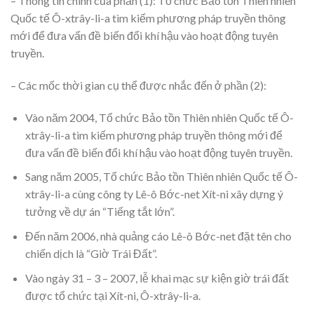
– Thông tin chính của phần (1): Tổ chức Bảo tồn Thiên nhiên
Quốc tế Ô-xtrây-li-a tìm kiếm phương pháp truyền thông
mới để đưa vấn đề biến đổi khí hậu vào hoạt động tuyên
truyền.
– Các mốc thời gian cụ thể được nhắc đến ở phần (2):
Vào năm 2004, Tổ chức Bảo tồn Thiên nhiên Quốc tế Ô-
xtrây-li-a tìm kiếm phương pháp truyền thông mới để
đưa vấn đề biến đổi khí hậu vào hoạt động tuyên truyền.
Sang năm 2005, Tổ chức Bảo tồn Thiên nhiên Quốc tế Ô-
xtrây-li-a cùng công ty Lê-ô Bớc-net Xít-ni xây dựng ý
tưởng về dự án “Tiếng tắt lớn”.
Đến năm 2006, nhà quảng cáo Lê-ô Bớc-net đặt tên cho
chiến dịch là “Giờ Trái Đất”.
Vào ngày 31 – 3 – 2007, lễ khai mạc sự kiện giờ trái đất
được tổ chức tại Xít-ni, Ô-xtrây-li-a.