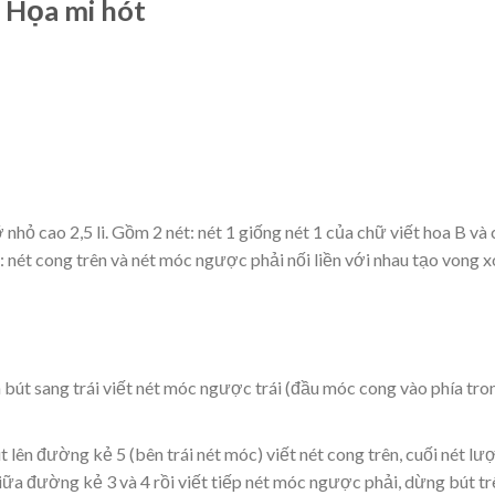
: Họa mi hót
 nhỏ cao 2,5 li. Gồm 2 nét: nét 1 giống nét 1 của chữ viết hoa B và
n: nét cong trên và nét móc ngược phải nối liền với nhau tạo vong 
 bút sang trái viết nét móc ngược trái (đầu móc cong vào phía tron
t lên đường kẻ 5 (bên trái nét móc) viết nét cong trên, cuối nét lư
ữa đường kẻ 3 và 4 rồi viết tiếp nét móc ngược phải, dừng bút tr