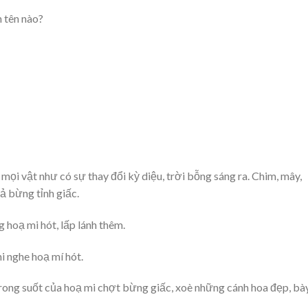
 tên nào?
mọi vật như có sự thay đổi kỳ diệu, trời bỗng sáng ra. Chim, mây,
ả bừng tỉnh giấc.
 hoạ mi hót, lấp lánh thêm.
i nghe hoạ mí hót.
t trong suốt của hoạ mi chợt bừng giấc, xoè những cánh hoa đẹp, bà