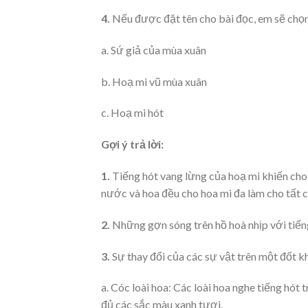
4.
Nếu được đặt tên cho bài đọc, em sẽ chọn
a. Sứ giả của mùa xuân
b. Hoạ mi vũ mùa xuân
c. Hoạ mi hót
Gợi ý trả lời:
1.
Tiếng hót vang lừng của hoạ mi khiến cho 
nước và hoa đều cho hoa mi đa làm cho tất c
2.
Những gợn sóng trên hồ hoà nhịp với tiếng
3.
Sự thay đổi của các sự vật trên một đốt kh
a. Cóc loài hoa: Các loài hoa nghe tiếng hó
đủ các sắc màu xanh tươi.