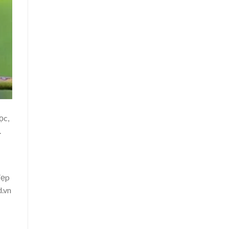
ọc,
.
đẹp
d.vn