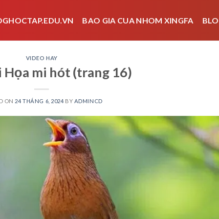
OGHOCTAP.EDU.VN
BAO GIA CUA NHOM XINGFA
BLO
VIDEO HAY
 Họa mi hót (trang 16)
D ON
24 THÁNG 6, 2024
BY
ADMINCD