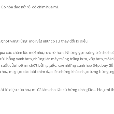
 Có hòa đào nở rộ, có chim họa mi.
 hót vang lừng, mọi vật như có sự thay đổi kì diệu.
qua các chùm lộc mới nhú, rực rỡ hơn. Những gợn sóng trên hồ ho
 trời bỗng xanh hơn, những làn mây trắng trắng hơn, xốp hơn, trôi 
g suốt của hoạ mi chợt bừng giấc, xoè những cánh hoa đẹp, bày đủ
a hoạ mi giục các loài chim dạo lên những khúc nhạc tưng bừng, n
ót kì diệu của hoạ mi đã làm cho tất cả bừng tỉnh giấc… Hoạ mi t