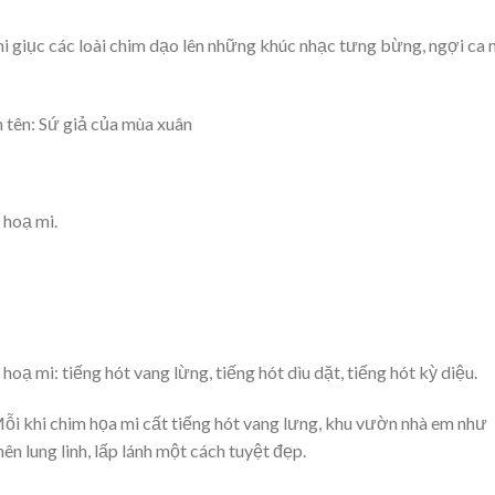
mi giục các loài chim dạo lên những khúc nhạc tưng bừng, ngợi ca 
 tên: Sứ giả của mùa xuân
 hoạ mi.
hoạ mi: tiếng hót vang lừng, tiếng hót dìu dặt, tiếng hót kỳ diệu.
Mỗi khi chim họa mi cất tiếng hót vang lưng, khu vườn nhà em như
ên lung linh, lấp lánh một cách tuyệt đẹp.