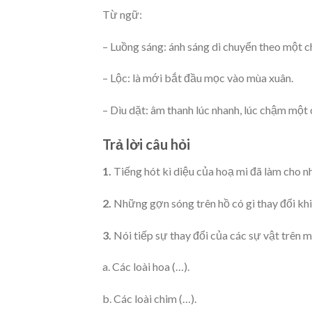
Từ ngữ:
– Luồng sáng: ánh sáng di chuyển theo một ch
– Lộc: là mới bắt đầu mọc vào mùa xuân.
– Dìu dặt: âm thanh lúc nhanh, lúc chậm một
Trả lời câu hỏi
1.
Tiếng hót kì diệu của hoạ mi đã làm cho n
2.
Những gợn sóng trên hồ có gì thay đổi khi
3.
Nói tiếp sự thay đổi của các sự vật trên m
a. Các loài hoa (…).
b. Các loài chim (…).