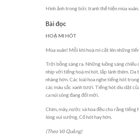
Hình ảnh trong bức tranh thể hiện mùa xuân.
Bài đọc
HOẠ MI HÓT
Mùa xuân! Mỗi khi hoạ mi cất lên những tiếng
Trời bỗng sáng ra. Những luồng sáng chiếu 
nhịp với tiếng hoạ mi hót, lấp lánh thêm. Da
nhàng hơn. Các loài hoa nghe tiếng hót tron
các màu sắc xanh tươi. Tiếng hót dìu dặt củ
ca núi sông đang đổi mới.
Chim, mây, nước và hoa đều cho rằng tiếng h
lòng vui sướng, Cố hót hay hơn.
(Theo Võ Quảng)