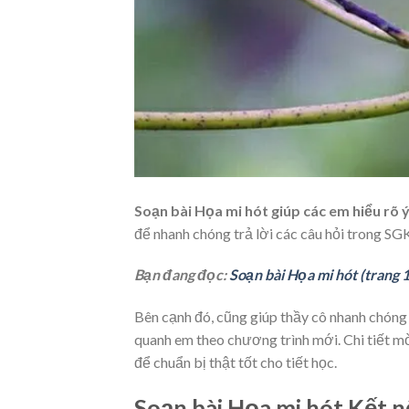
Soạn bài Họa mi hót giúp các em hiểu rõ ý
để nhanh chóng trả lời các câu hỏi trong SGK
Bạn đang đọc:
Soạn bài Họa mi hót (trang 
Bên cạnh đó, cũng giúp thầy cô nhanh chóng
quanh em theo chương trình mới. Chi tiết m
để chuẩn bị thật tốt cho tiết học.
Soạn bài Họa mi hót Kết nố