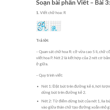
Soạn bài phần Viết – Bài 3
1.
Viết chữ hoa: R
Trả lời:
– Quan sát chữ hoa R: cỡ vừa cao 5 li, chữ cỡ
viết hoa P. Nét 2 là kết hợp của 2 nét cơ bả
ở giữa.
– Quy trình viết:
Nét 1: Đặt bút trên đường kẻ 6, hơi lượn
dừng bút trên đường kẻ 2.
Nét 2: Từ điểm dừng bút của nét 1, lia bú
vào giữa thân chữ tạo đường xoắn nhỏ gi