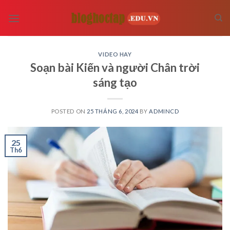
Skip
to
content
VIDEO HAY
Soạn bài Kiến và người Chân trời
sáng tạo
POSTED ON
25 THÁNG 6, 2024
BY
ADMINCD
25
Th6