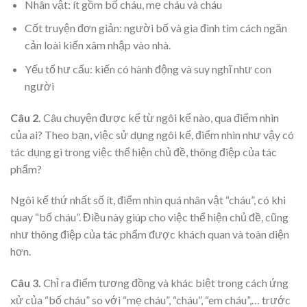
Nhân vật: ít gồm bố cháu, mẹ cháu và cháu
Cốt truyện đơn giản: người bố và gia đình tìm cách ngăn
cản loài kiến xâm nhập vào nhà.
Yếu tố hư cấu: kiến có hành động và suy nghĩ như con
người
Câu 2.
Câu chuyện được kể từ ngôi kể nào, qua điểm nhìn
của ai? Theo bạn, việc sử dụng ngôi kể, điểm nhìn như vậy có
tác dụng gì trong việc thể hiện chủ đề, thông điệp của tác
phẩm?
Ngôi kể thứ nhất số ít, điểm nhìn quá nhân vật “cháu”, có khi
quay “bố cháu”. Điều này giúp cho việc thể hiện chủ đề, cũng
như thông điệp của tác phẩm được khách quan và toàn diện
hơn.
Câu 3.
Chỉ ra điểm tương đồng và khác biệt trong cách ứng
xử của “bố cháu” so với “mẹ cháu”, “cháu”, “em cháu”,… trước