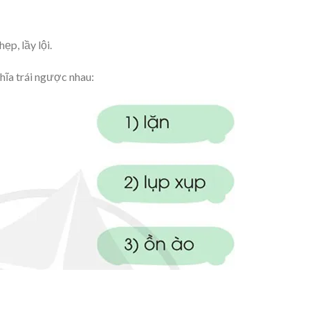
p, lầy lội.
ĩa trái ngược nhau: