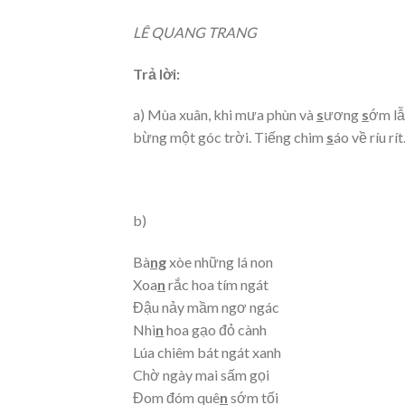
LÊ QUANG TRANG
Trả lời:
a) Mùa xuân, khi mưa phùn và
s
ương
s
ớm lẫ
bừng một góc trời. Tiếng chim
s
áo về ríu r
b)
Bà
ng
xòe những lá non
Xoa
n
rắc hoa tím ngát
Đậu nảy mầm ngơ ngác
Nhì
n
hoa gạo đỏ cành
Lúa chiêm bát ngát xanh
Chờ ngày mai sấm gọi
Đom đóm quê
n
sớm tối