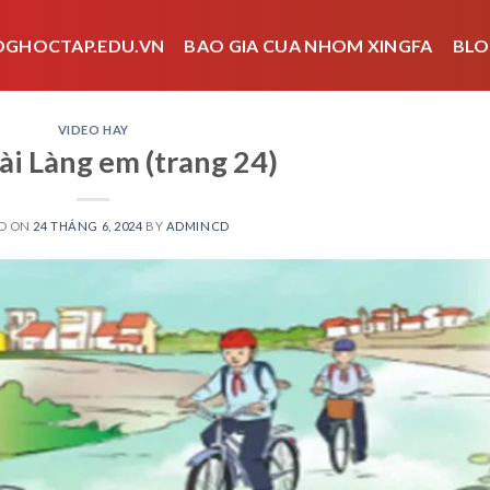
OGHOCTAP.EDU.VN
BAO GIA CUA NHOM XINGFA
BLO
VIDEO HAY
ài Làng em (trang 24)
D ON
24 THÁNG 6, 2024
BY
ADMINCD