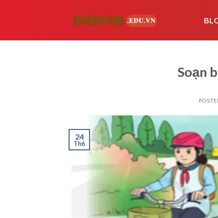
Skip
to
BL
content
Soạn b
POSTE
24
Th6