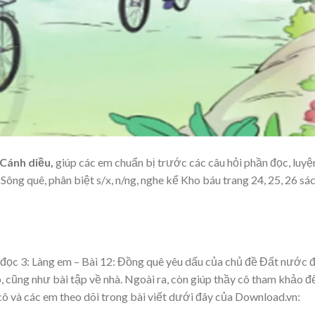
 Cánh diều,
giúp các em chuẩn bị trước các câu hỏi phần đọc, luyệ
 Sông quê, phân biệt s/x, n/ng, nghe kể Kho báu trang 24, 25, 26 sá
 đọc 3: Làng em – Bài 12: Đồng quê yêu dấu của chủ đề Đất nước 
p, cũng như bài tập về nhà. Ngoài ra, còn giúp thầy cô tham khảo đ
 cô và các em theo dõi trong bài viết dưới đây của Download.vn: