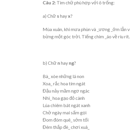
Câu 2:
Tìm chữ phù hợp với ô trống:
a) Chữ
s
hay
x
?
Mùa xuân, khi mưa phùn và _ương _ớm lẫn và
bừng một góc trời. Tiếng chim _áo về ríu rít
b) Chữ
n
hay
ng
?
Bà_ xòe những lá non
Xoa_ rắc hoa tím ngát
Đậu nảy mầm ngơ ngác
Nhì_ hoa gạo đỏ cành
Lúa chiêm bát ngát xanh
Chờ ngày mai sấm gọi
Đom đóm quê_ sớm tối
Đêm thắp đè_ chơi xuâ_