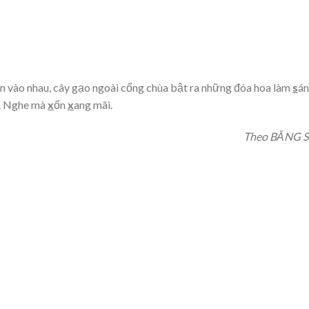
n vào nhau, cây gạo ngoài cổng chùa bật ra những đóa hoa làm
s
á
ít. Nghe mà
x
ốn
x
ang mãi.
Theo BĂNG 