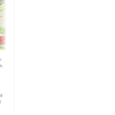
n
ch
để
ể