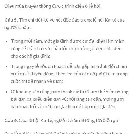
Điệu múa truyền thống được trình diễn ở lễ hội.
Câu 5.
Tìm chi tiết kể về nét độc đáo trong lễ hội Ka-tê của
người Chăm.
Trong mỗi năm, một gia đình được cử đại diện làm mâm
cúng tế thần linh và phần lộc thụ hưởng được chia đều
cho các hộ gia đình;
Trong ngày lễ hội, du khách dễ bắt gặp hình ảnh đội chum
nước rất duyên dáng, khéo léo của các cô gái Chăm trong
cuộc thi để nhanh về đích;
Ở khoảng sân rộng, nam thanh nữ tú Chăm thể hiện những
bài dân ca, biểu diễn dân vũ; hội làng tan dần, mọi người
hân hoan trở về mái ấm gia đình để họp mặt gia tiên.
Câu 6.
Qua lễ hội Ka-tê, người Chăm hướng tới điều gì?
Qua lễ hội Ka-tê, người Chăm hướng tới: Cuộc sống hạnh