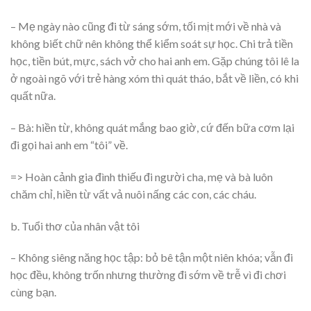
– Mẹ ngày nào cũng đi từ sáng sớm, tối mịt mới về nhà và
không biết chữ nên không thể kiểm soát sự học. Chi trả tiền
học, tiền bút, mực, sách vở cho hai anh em. Gặp chúng tôi lê la
ở ngoài ngõ với trẻ hàng xóm thì quát tháo, bắt về liền, có khi
quất nữa.
– Bà: hiền từ, không quát mắng bao giờ, cứ đến bữa cơm lại
đi gọi hai anh em “tôi” về.
=> Hoàn cảnh gia đình thiếu đi người cha, mẹ và bà luôn
chăm chỉ, hiền từ vất vả nuôi nấng các con, các cháu.
b. Tuổi thơ của nhân vật tôi
– Không siêng năng học tập: bỏ bê tận một niên khóa; vẫn đi
học đều, không trốn nhưng thường đi sớm về trễ vì đi chơi
cùng bạn.