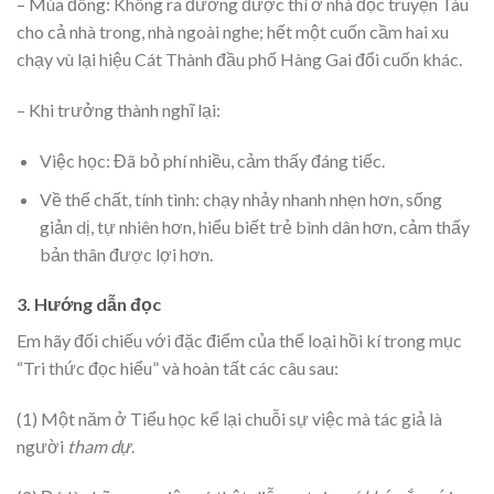
– Mùa đông: Không ra đường được thì ở nhà đọc truyện Tàu
cho cả nhà trong, nhà ngoài nghe; hết một cuốn cầm hai xu
chạy vù lại hiệu Cát Thành đầu phố Hàng Gai đổi cuốn khác.
– Khi trưởng thành nghĩ lại:
Việc học: Đã bỏ phí nhiều, cảm thấy đáng tiếc.
Về thể chất, tính tình: chạy nhảy nhanh nhẹn hơn, sống
giản dị, tự nhiên hơn, hiểu biết trẻ bình dân hơn, cảm thấy
bản thân được lợi hơn.
3. Hướng dẫn đọc
Em hãy đối chiếu với đặc điểm của thể loại hồi kí trong mục
“Tri thức đọc hiểu” và hoàn tất các câu sau:
(1) Một năm ở Tiểu học kể lại chuỗi sự việc mà tác giả là
người
tham dự
.