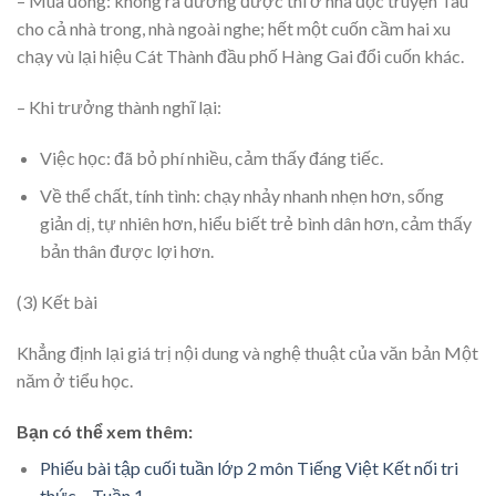
– Mùa đông: không ra đường được thì ở nhà đọc truyện Tàu
cho cả nhà trong, nhà ngoài nghe; hết một cuốn cầm hai xu
chạy vù lại hiệu Cát Thành đầu phố Hàng Gai đổi cuốn khác.
– Khi trưởng thành nghĩ lại:
Việc học: đã bỏ phí nhiều, cảm thấy đáng tiếc.
Về thể chất, tính tình: chạy nhảy nhanh nhẹn hơn, sống
giản dị, tự nhiên hơn, hiểu biết trẻ bình dân hơn, cảm thấy
bản thân được lợi hơn.
(3) Kết bài
Khẳng định lại giá trị nội dung và nghệ thuật của văn bản Một
năm ở tiểu học.
Bạn có thể xem thêm:
Phiếu bài tập cuối tuần lớp 2 môn Tiếng Việt Kết nối tri
thức – Tuần 1