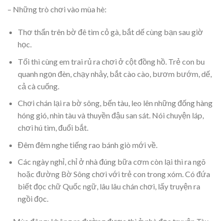
– Những trò chơi vào mùa hè:
Thơ thẩn trên bờ đê tìm cỏ gà, bắt dế cùng bạn sau giờ
học.
Tối thì cùng em trai rủ ra chơi ở cột đồng hồ. Trẻ con bu
quanh ngọn đèn, chạy nhảy, bắt cào cào, bươm bướm, dế,
cả cà cuống.
Chơi chán lại ra bờ sông, bến tàu, leo lên những đống hàng
hóng gió, nhìn tàu và thuyền đậu san sát. Nói chuyện láp,
chơi hú tìm, đuổi bắt.
Đêm đêm nghe tiếng rao bánh giò mới về.
Các ngày nghỉ, chỉ ở nhà đúng bữa cơm còn lại thì ra ngõ
hoặc đường Bờ Sông chơi với trẻ con trong xóm. Có đứa
biết đọc chữ Quốc ngữ, lâu lâu chán chơi, lấy truyện ra
ngồi đọc.