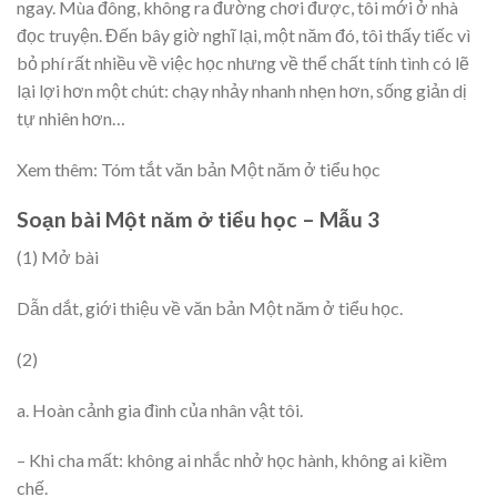
ngay. Mùa đông, không ra đường chơi được, tôi mới ở nhà
đọc truyện. Đến bây giờ nghĩ lại, một năm đó, tôi thấy tiếc vì
bỏ phí rất nhiều về việc học nhưng về thể chất tính tình có lẽ
lại lợi hơn một chút: chạy nhảy nhanh nhẹn hơn, sống giản dị
tự nhiên hơn…
Xem thêm: Tóm tắt văn bản Một năm ở tiểu học
Soạn bài Một năm ở tiểu học – Mẫu 3
(1) Mở bài
Dẫn dắt, giới thiệu về văn bản Một năm ở tiểu học.
(2)
a. Hoàn cảnh gia đình của nhân vật tôi.
– Khi cha mất: không ai nhắc nhở học hành, không ai kiềm
chế.