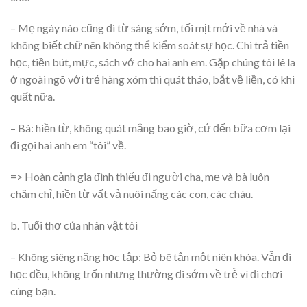
– Mẹ ngày nào cũng đi từ sáng sớm, tối mịt mới về nhà và
không biết chữ nên không thể kiểm soát sự học. Chi trả tiền
học, tiền bút, mực, sách vở cho hai anh em. Gặp chúng tôi lê la
ở ngoài ngõ với trẻ hàng xóm thì quát tháo, bắt về liền, có khi
quất nữa.
– Bà: hiền từ, không quát mắng bao giờ, cứ đến bữa cơm lại
đi gọi hai anh em “tôi” về.
=> Hoàn cảnh gia đình thiếu đi người cha, mẹ và bà luôn
chăm chỉ, hiền từ vất vả nuôi nấng các con, các cháu.
b. Tuổi thơ của nhân vật tôi
– Không siêng năng học tập: Bỏ bê tận một niên khóa. Vẫn đi
học đều, không trốn nhưng thường đi sớm về trễ vì đi chơi
cùng bạn.