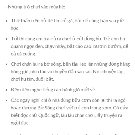
– Những trò chơi vào mùa hè:
Thơ thẩn trên bờ đê tìm cỏ gà, bắt dế cùng bạn sau giờ
học.
Tối thì cùng em trai rủ ra chơi ở cột đồng hồ. Trẻ con bu
quanh ngọn đèn, chạy nhảy, bắt cào cào, bươm bướm, dế,
cả cà cuống.
Chơi chán lại ra bờ sông, bến tàu, leo lên những đống hàng
hóng gió, nhìn tàu và thuyền đậu san sát. Nói chuyện láp,
chơi hú tìm, đuổi bắt.
Đêm đêm nghe tiếng rao bánh giò mới về.
Các ngày nghỉ, chỉ ở nhà đúng bữa cơm còn lại thì ra ngõ
hoặc đường Bờ Sông chơi với trẻ con trong xóm. Có đứa
biết đọc chữ Quốc ngữ, lâu lâu chán chơi, lấy truyện ra
ngồi đọc.