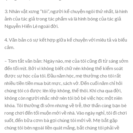
3. Nhân vật xưng “tôi”, người kể chuyện ngôi thứ nhất, là hình
ảnh của tác giả trong tác phẩm và là hình bóng của tác giả
Nguyễn Hiến Lê ngoài đời.
4. Văn bản có sự kết hợp giữa kể chuyện với miêu tả và biểu
cảm.
– Tóm tắt văn bản: Ngày nào, mẹ của tôi cũng đi từ sáng sớm
đến tối mịt. Bởi vì không biết chữ nên không thể kiểm soát
được sự học của tôi. Đầu năm học, mẹ thường cho tôi rất
nhiều tiền tiền mua bút mực, sách vở. Đến cuối năm chỉ hỏi
chúng tôi có được lên lớp không, thế thôi. Khi cha qua đời,
không còn người nhắc nhở nên tôi bỏ bê việc học một niên
khóa. Tôi thường đi sớm nhưng về trễ, thơ thẩn cùng bạn bè
rong chơi đến tối muộn mới về nhà. Vào ngày nghỉ, tôi đi chơi
suốt, đến bữa cơm bà gọi chúng tôi mới về. Mẹ bắt gặp
chúng tôi bên ngoài liền quát mắng, bắt chúng tôi phải về