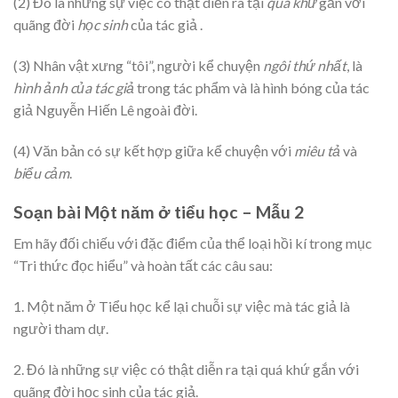
(2) Đó là những sự việc có thật diễn ra tại
quá khứ
gắn với
quãng đời
học sinh
của tác giả .
(3) Nhân vật xưng “tôi”, người kể chuyện
ngôi thứ nhất
, là
hình ảnh của tác giả
trong tác phẩm và là hình bóng của tác
giả Nguyễn Hiến Lê ngoài đời.
(4) Văn bản có sự kết hợp giữa kể chuyện với
miêu tả
và
biểu cảm
.
Soạn bài Một năm ở tiểu học – Mẫu 2
Em hãy đối chiếu với đặc điểm của thể loại hồi kí trong mục
“Tri thức đọc hiểu” và hoàn tất các câu sau:
1. Một năm ở Tiểu học kể lại chuỗi sự việc mà tác giả là
người tham dự.
2. Đó là những sự việc có thật diễn ra tại quá khứ gắn với
quãng đời học sinh của tác giả.