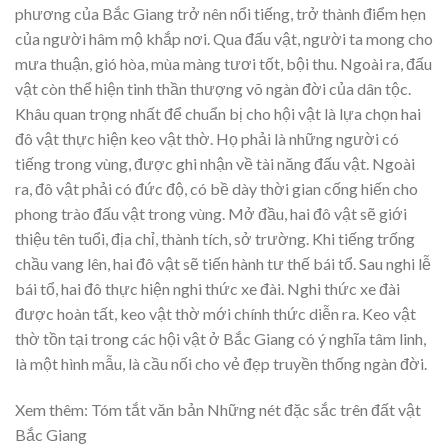
phương của Bắc Giang trở nên nổi tiếng, trở thành điểm hẹn
của người hâm mộ khắp nơi. Qua đấu vật, người ta mong cho
mưa thuận, gió hòa, mùa màng tươi tốt, bội thu. Ngoài ra, đấu
vật còn thể hiện tinh thần thượng võ ngàn đời của dân tộc.
Khâu quan trọng nhất để chuẩn bị cho hội vật là lựa chọn hai
đô vật thực hiện keo vật thờ. Họ phải là những người có
tiếng trong vùng, được ghi nhận về tài năng đấu vật. Ngoài
ra, đô vật phải có đức độ, có bề dày thời gian cống hiến cho
phong trào đấu vật trong vùng. Mở đầu, hai đô vật sẽ giới
thiệu tên tuổi, địa chỉ, thành tích, sở trường. Khi tiếng trống
chầu vang lên, hai đô vật sẽ tiến hành tư thế bái tổ. Sau nghi lễ
bái tổ, hai đô thực hiện nghi thức xe đài. Nghi thức xe đài
được hoàn tất, keo vật thờ mới chính thức diễn ra. Keo vật
thờ tồn tại trong các hội vật ở Bắc Giang có ý nghĩa tâm linh,
là một hình mẫu, là cầu nối cho vẻ đẹp truyền thống ngàn đời.
Xem thêm: Tóm tắt văn bản Những nét đặc sắc trên đất vật
Bắc Giang