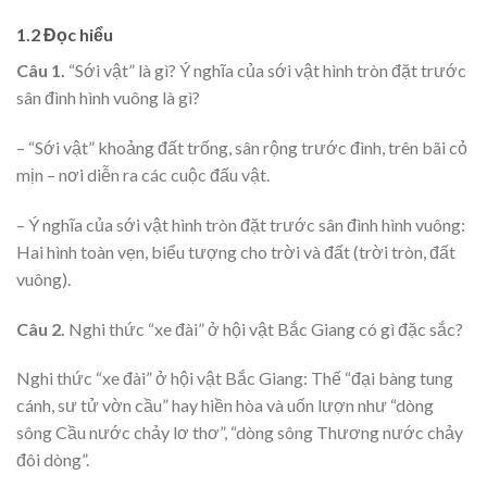
1.2 Đọc hiểu
Câu 1.
“Sới vật” là gì? Ý nghĩa của sới vật hình tròn đặt trước
sân đình hình vuông là gì?
– “Sới vật” khoảng đất trống, sân rộng trước đình, trên bãi cỏ
mịn – nơi diễn ra các cuộc đấu vật.
– Ý nghĩa của sới vật hình tròn đặt trước sân đình hình vuông:
Hai hình toàn vẹn, biểu tượng cho trời và đất (trời tròn, đất
vuông).
Câu 2.
Nghi thức “xe đài” ở hội vật Bắc Giang có gì đặc sắc?
Nghi thức “xe đài” ở hội vật Bắc Giang: Thế “đại bàng tung
cánh, sư tử vờn cầu” hay hiền hòa và uốn lượn như “dòng
sông Cầu nước chảy lơ thơ”, “dòng sông Thương nước chảy
đôi dòng”.