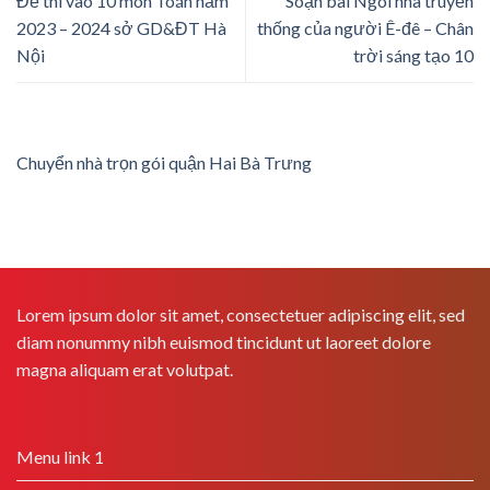
Đề thi vào 10 môn Toán năm
Soạn bài Ngôi nhà truyền
2023 – 2024 sở GD&ĐT Hà
thống của người Ê-đê – Chân
Nội
trời sáng tạo 10
Chuyển nhà trọn gói quận Hai Bà Trưng
Lorem ipsum dolor sit amet, consectetuer adipiscing elit, sed
diam nonummy nibh euismod tincidunt ut laoreet dolore
magna aliquam erat volutpat.
Menu link 1