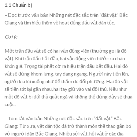
1.1 Chuẩn bị
– Đọc trước văn bản Những nét đặc sắc trên “đất vật” Bắc
Giang và tìm hiểu thêm về hoạt động đấu vật dân tộc.
Gợi ý:
Một trận đấu vật sẽ có hai vận động viên (thường gọi là đô
vật). Khi trận đấu bắt đầu, hai vận động viên bước ra chào
khán giả. Trọng tài phất cờ ra hiệu trận đấu bắt đầu. Hai đô
vật sẽ đứng khom lưng, tay dang ngang. Người này tiến lên,
người kia lùi xuống như để thăm dò đối phương. Hai đô vật
sẽ tiến sát lại gần nhau, hai tay giữ vào vai đối thủ. Nếu như
một đô vật bị đối thủ quật ngã và không thể đứng dậy sẽ thua
cuộc.
– Tóm tắt văn bản Những nét đặc sắc trên “đất vật” Bắc
Giang: Từ xưa, vật dân tộc đã trở thành môn thể thao gắn bó
với người dân Bắc Giang. Nhiều sới vật, hội vật ở các địa