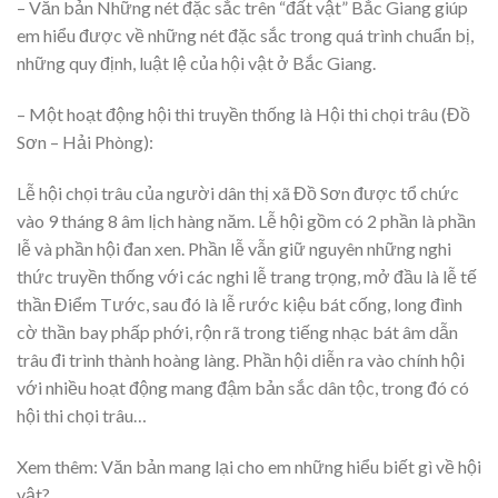
– Văn bản Những nét đặc sắc trên “đất vật” Bắc Giang giúp
em hiểu được về những nét đặc sắc trong quá trình chuẩn bị,
những quy định, luật lệ của hội vật ở Bắc Giang.
– Một hoạt động hội thi truyền thống là Hội thi chọi trâu (Đồ
Sơn – Hải Phòng):
Lễ hội chọi trâu của người dân thị xã Đồ Sơn được tổ chức
vào 9 tháng 8 âm lịch hàng năm. Lễ hội gồm có 2 phần là phần
lễ và phần hội đan xen. Phần lễ vẫn giữ nguyên những nghi
thức truyền thống với các nghi lễ trang trọng, mở đầu là lễ tế
thần Điểm Tước, sau đó là lễ rước kiệu bát cống, long đình
cờ thần bay phấp phới, rộn rã trong tiếng nhạc bát âm dẫn
trâu đi trình thành hoàng làng. Phần hội diễn ra vào chính hội
với nhiều hoạt động mang đậm bản sắc dân tộc, trong đó có
hội thi chọi trâu…
Xem thêm: Văn bản mang lại cho em những hiểu biết gì về hội
vật?