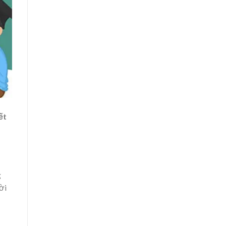
ết
g
ời