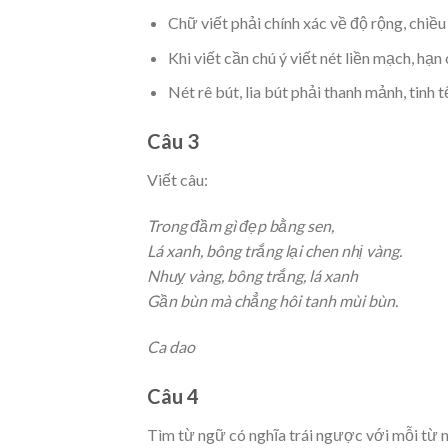
Chữ viết phải chính xác về độ rộng, chiều
Khi viết cần chú ý viết nét liền mạch, hạn 
Nét rê bút, lia bút phải thanh mảnh, tinh
Câu 3
Viết câu:
Trong đầm gì đẹp bằng sen,
Lá xanh, bông trắng lại chen nhị vàng.
Nhuỵ vàng, bông trắng, lá xanh
Gần bùn mà chẳng hôi tanh mùi bùn.
Ca dao
Câu 4
Tìm từ ngữ có nghĩa trái ngược với mỗi từ 