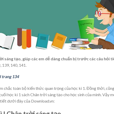
rời sáng tạo, giúp các em dễ dàng chuẩn bị trước các câu hỏi ti
, 139, 140, 141.
I trang 134
ắm chắc toàn bộ kiến thức quan trọng của học kì 1. Đồng thời, cũn
cuối học kì 1 sách Chân trời sáng tạo cho học sinh của mình. Vậy m
 tiết dưới đây của Download.vn:
ì I Chân trời sáng tạo