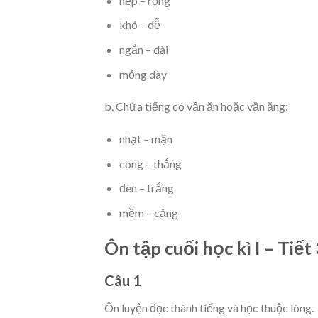
hẹp – rộng
khó – dễ
ngắn – dài
mỏng dày
b. Chứa tiếng có vần ăn hoặc vần ăng:
nhạt – mặn
cong – thẳng
đen – trắng
mềm – căng
Ôn tập cuối học kì I – Tiết
Câu 1
Ôn luyện đọc thành tiếng và học thuộc lòng.