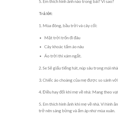
5. Em thích hình ảnh nào trong bài? Vì sao?
Trả lời:
1. Mùa đông, bầu trời và cây cối:
Mặt trời trốn đi đâu
Cây khoác tấm áo nâu
Áo trời thì xám ngắt.
2. Se Sẻ giấu tiếng hát, núp sâu trong mái n
3. Chiếc áo choàng của mẹ được so sánh với
4. Điều hay đổi khi mẹ về nhà: Mang theo v
5. Em thích hình ảnh khi mẹ về nhà. Vì hình 
trở nên sáng bừng và ấm áp như mùa xuân.