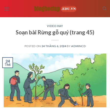
Skip
to
content
VIDEO HAY
Soạn bài Rừng gỗ quý (trang 45)
POSTED ON
24 THÁNG 6, 2024
BY
ADMINCD
24
Th6