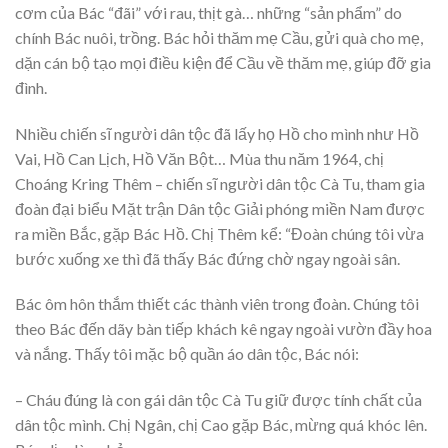
cơm của Bác “đãi” với rau, thịt gà… những “sản phẩm” do
chính Bác nuôi, trồng. Bác hỏi thăm mẹ Cầu, gửi quà cho mẹ,
dặn cán bộ tạo mọi điều kiện để Cầu về thăm mẹ, giúp đỡ gia
đình.
Nhiều chiến sĩ người dân tộc đã lấy họ Hồ cho mình như Hồ
Vai, Hồ Can Lịch, Hồ Văn Bột… Mùa thu năm 1964, chị
Choáng Kring Thêm – chiến sĩ người dân tộc Cà Tu, tham gia
đoàn đại biểu Mặt trận Dân tộc Giải phóng miền Nam được
ra miền Bắc, gặp Bác Hồ. Chị Thêm kể: “Đoàn chúng tôi vừa
bước xuống xe thì đã thấy Bác đứng chờ ngay ngoài sân.
Bác ôm hôn thắm thiết các thành viên trong đoàn. Chúng tôi
theo Bác đến dãy bàn tiếp khách kê ngay ngoài vườn đầy hoa
và nắng. Thấy tôi mặc bộ quần áo dân tộc, Bác nói:
– Cháu đúng là con gái dân tộc Cà Tu giữ được tính chất của
dân tộc mình. Chị Ngân, chị Cao gặp Bác, mừng quá khóc lên.