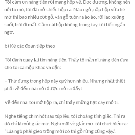
Tôi cảm ơn nàng tiên rồi mang hộp về. Dọc đường, không nén
nổi tò mò, tôi đã mở chiếc hộp ra. Nào ngờ, nắp hộp vừa hé
mở thì bao nhiêu cột gỗ, ván gỗ tuôn ra ào ào, rồi lao xuống
suối, trôi đi mất. Cầm cái hộp không trong tay, tôi tiếc ngẩn
ngơ.
b) Kể các đoạn tiếp theo
Tôi đành quay lại tìm nàng tiên. Thấy tôi nằn nì, nàng tiên đưa
cho tôi cái hộp khác và dặn:
– Thứ đựng trong hộp này quý hơn nhiều. Nhưng nhất thiết
phải về đến nhà mới được mở ra đấy!
Về đến nhà, tôi mở hộp ra, chỉ thấy những hạt cây nhỏ tí.
Nghe tiếng chim hót sau túp lều, tôi choàng tỉnh giấc. Thì ra
đó chỉ là một giấc mơ. Nghĩ mãi về giấc mơ, tôi chợt hiểu ra:
“Lúa ngô phải gieo trồng mới có thì gỗ rừng cũng vậy.”.