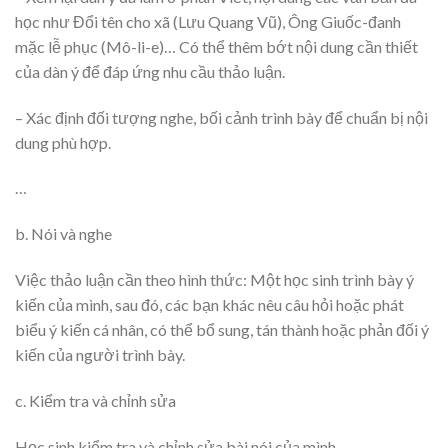
học như Đổi tên cho xã (Lưu Quang Vũ), Ông Giuốc-đanh
mặc lễ phục (Mô-li-e)… Có thể thêm bớt nội dung cần thiết
của dàn ý để đáp ứng nhu cầu thảo luận.
– Xác định đối tượng nghe, bối cảnh trình bày để chuẩn bị nội
dung phù hợp.
…
b. Nói và nghe
Việc thảo luận cần theo hình thức: Một học sinh trình bày ý
kiến của mình, sau đó, các bạn khác nêu câu hỏi hoặc phát
biểu ý kiến cá nhân, có thể bổ sung, tán thành hoặc phản đối ý
kiến của người trình bày.
c. Kiểm tra và chỉnh sửa
Học sinh kiểm tra và chỉnh sửa bài nói của mình.