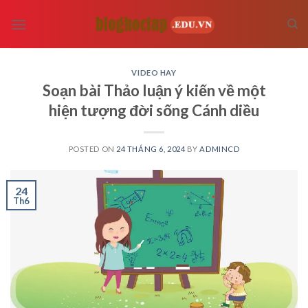
Skip
to
content
VIDEO HAY
Soạn bài Thảo luận ý kiến về một
hiện tượng đời sống Cánh diều
POSTED ON
24 THÁNG 6, 2024
BY
ADMINCD
24
Th6