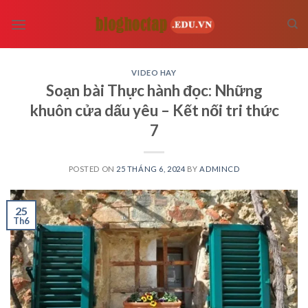
Skip
to
content
VIDEO HAY
Soạn bài Thực hành đọc: Những
khuôn cửa dấu yêu – Kết nối tri thức
7
POSTED ON
25 THÁNG 6, 2024
BY
ADMINCD
25
Th6