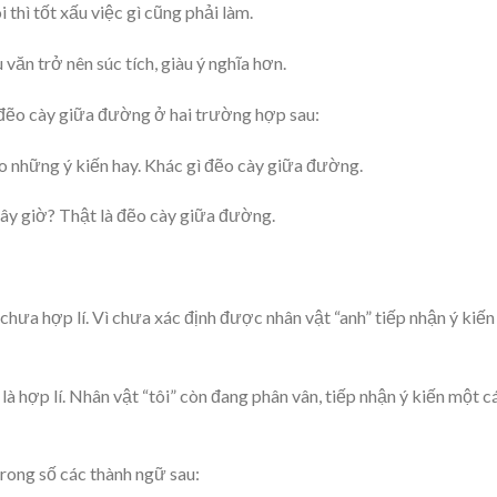
 thì tốt xấu việc gì cũng phải làm.
văn trở nên súc tích, giàu ý nghĩa hơn.
đẽo cày giữa đường ở hai trường hợp sau:
o những ý kiến hay. Khác gì đẽo cày giữa đường.
 bây giờ? Thật là đẽo cày giữa đường.
hưa hợp lí. Vì chưa xác định được nhân vật “anh” tiếp nhận ý kiến
à hợp lí. Nhân vật “tôi” còn đang phân vân, tiếp nhận ý kiến một c
rong số các thành ngữ sau: