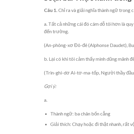
Câu 1.
Chỉ ra và giải nghĩa thành ngữ trong c
a. Tất cả những cái đó cám dỗ tôi hơn là qu
đến trường.
(An-phông-xơ Đô-đê (Alphonse Daudet), Buổ
b. Lại có khi tôi cảm thấy mình dũng mãnh đế
(Trin-ghi-dơ Ai-tơ-ma-tốp, Người thầy đầu 
Gợi ý:
a.
Thành ngữ: ba chân bốn cẳng
Giải thích: Chạy hoặc đi thật nhanh, rất vộ