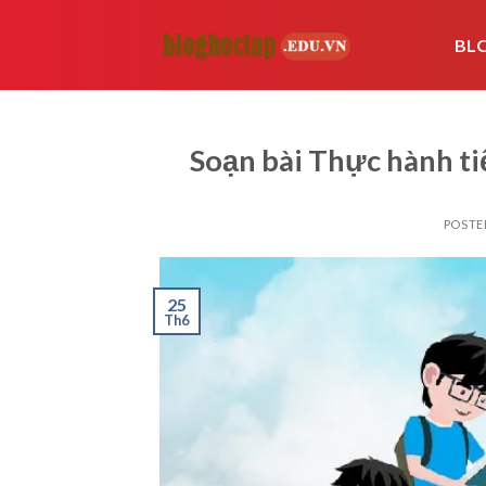
Skip
to
BL
content
Soạn bài Thực hành tiế
POSTE
25
Th6