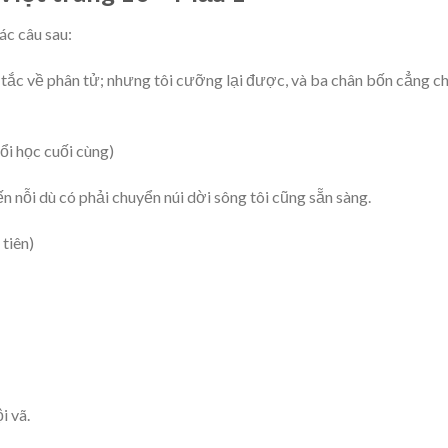
ác câu sau:
y tắc về phân tử; nhưng tôi cưỡng lại được, và ba chân bốn cẳng c
i học cuối cùng)
n nỗi dù có phải chuyển núi dời sông tôi cũng sẵn sàng.
tiên)
i vã.