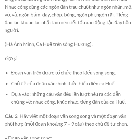
Nhạc công dùng các ngón đàn trau chuốt như ngón nhấn, mổ,
vỗ, vả, ngón bấm, day, chóp, búng, ngón phi, ngón rãi. Tiếng
đàn lúc khoan lúc nhặt làm nên tiết tấu xao động tận đáy hồn
người.
(Hà Ánh Minh, Ca Huế trên sông Hương).
Gợi ý:
Đoạn văn trên được tổ chức theo kiểu song song.
Chủ đề của đoạn văn: hình thức biểu diễn ca Huế.
Dựa vào: những câu văn đều lần lượt nêu ra các dẫn
chứng về: nhạc công, khúc nhạc, tiếng đàn của ca Huế.
Câu 3.
Hãy viết một đoạn văn song song và một đoạn văn
phối hợp (mỗi đoạn khoảng 7 – 9 câu) theo chủ đề tự chọn.
– Đoạn văn song song: