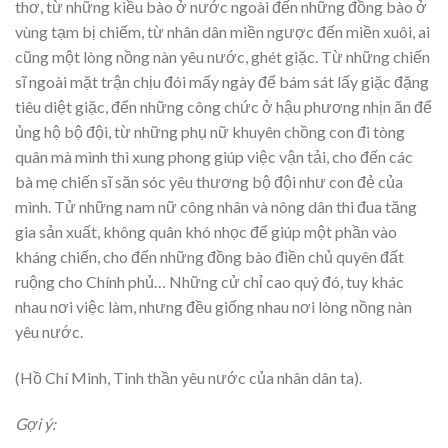
thơ, từ những kiều bào ở nước ngoài đến những đồng bào ở
vùng tạm bị chiếm, từ nhân dân miền ngược đến miền xuôi, ai
cũng một lòng nồng nàn yêu nước, ghét giặc. Từ những chiến
sĩ ngoài mặt trận chịu đói mấy ngày để bám sát lấy giặc đặng
tiêu diệt giặc, đến những công chức ở hậu phương nhịn ăn để
ủng hộ bộ đội, từ những phụ nữ khuyên chồng con đi tòng
quân mà mình thì xung phong giúp việc vận tải, cho đến các
bà mẹ chiến sĩ săn sóc yêu thương bộ đội như con đẻ của
mình. Tử những nam nữ công nhân và nông dân thi đua tăng
gia sản xuất, không quân khó nhọc để giúp một phần vào
kháng chiến, cho đến những đồng bào điền chủ quyên đất
ruộng cho Chính phủ… Những cử chỉ cao quý đó, tuy khác
nhau nơi việc làm, nhưng đều giống nhau nơi lòng nồng nàn
yêu nước.
(Hồ Chí Minh, Tinh thần yêu nước của nhân dân ta).
Gợi ý: