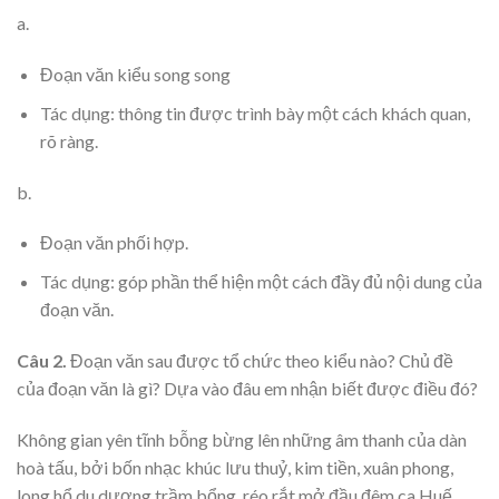
a.
Đoạn văn kiểu song song
Tác dụng: thông tin được trình bày một cách khách quan,
rõ ràng.
b.
Đoạn văn phối hợp.
Tác dụng: góp phần thể hiện một cách đầy đủ nội dung của
đoạn văn.
Câu 2.
Đoạn văn sau được tổ chức theo kiểu nào? Chủ đề
của đoạn văn là gì? Dựa vào đâu em nhận biết được điều đó?
Không gian yên tĩnh bỗng bừng lên những âm thanh của dàn
hoà tấu, bởi bốn nhạc khúc lưu thuỷ, kim tiền, xuân phong,
long hổ du dương trầm bổng, réo rắt mở đầu đêm ca Huế.