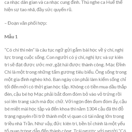
ca nhạc dân gian và ca nhạc cung đình. Thú nghe ca Huế thể
hiện sự tao nhã, đầy sức quyến rũ.
– Đoạn văn phối hợp:
Mẫu 1
“Có chí thì nên” là câu tục ngữ gửi gắm bài học về ý chí, nghị
lực trong cuộc sống. Con người có ý chí, nghị lực và sự kiên
trì sẽ đạt được ước mơ, gặt hái được thành công. Mạc Đĩnh
Chi là một trong những tấm gương tiêu biểu. Ông sống trong
một gia đình nghèo khó. Ban ngày còn phải làm kiếm sống chỉ
tối đến mới có thời gian học tập. Không có tiền mua dầu thắp
đèn, cậu bé họ Mạc phải bắt đom đóm bỏ vào vỏ trứng rồi
soi lên trang sách mà đọc chữ. Với ngọn đèn đom đóm ấy, cậu
bé miệt mài học tập và đến khoa thi năm 1304 cậu đã thi đỗ
trạng nguyên rồi trở thành một vị quan có tài năng lớn trong
triều nhà Trần. Như vậy, đức kiên trì, bền bỉ chính là một yếu
tố quan trọng dẫn đến thành công. Trái ngược với người “Có