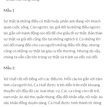
Mẫu 1
Sự thật là những điều có thật hoặc phản ánh đúng với khách
quan cuộc sống. Còn ngược lại, giả dối là những điều ngược
lại, gắn với hành động nói dối để che giấu đi sự thật. Bản thân
sự thật và giả dối cũng tồn tại những nghịch lí. Có những lời
nói dối mang đến cho con người những điều tốt đẹp, nhưng
cũng có những sự thật lại gây ra tổn thương. Nhưng dù vậy,
chúng ta vẫn cần tôn trọng sự thật và tránh xa việc nói dối.
Mẫu 2
Xứ Huế rất nổi tiếng với các điệu hò. Mỗi câu hò gắn với tâm
tình của người hò. Ca Huế được trình diễn trên một khoang
thuyền với đầy đủ các loại nhạc cụ. Các ca công còn rất trẻ,
nam mặc áo dài the, quần thụng, đầu đội khăn xếp, nữ mặc áo
dài, khăn đống duyên dáng. Ca Huế được hình thành từ dòng