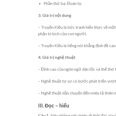
Phần thứ ba: Đoàn tụ
3. Giá trị nội dung
– Truyện Kiều là bức tranh hiện thực về một
phận bi kịch của con người.
– Truyện Kiều là tiếng nói khẳng định đề ca
4. Giá trị nghệ thuật
– Đỉnh cao của ngôn ngữ dân tộc và thể thơ l
– Nghệ thuật tự sự có bước phát triển vượt
– Nghệ thuật dẫn chuyện đến miêu tả thiên nh
III. Đọc – hiểu
Câu 1.
Nêu những nét chính về thời đại, gia