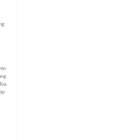
ng
yên
àng
đọa.
đạp
i