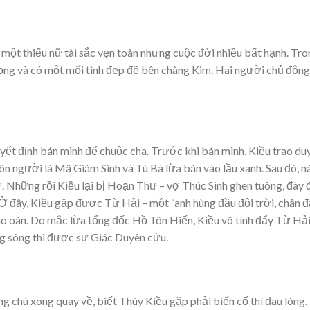
một thiếu nữ tài sắc vẹn toàn nhưng cuộc đời nhiều bất hạnh. Tro
rọng và có một mối tình đẹp đẽ bên chàng Kim. Hai người chủ động
quyết định bán mình để chuộc cha. Trước khi bán mình, Kiều trao du
ôn người là Mã Giám Sinh và Tú Bà lừa bán vào lầu xanh. Sau đó, n
. Những rồi Kiều lại bị Hoạn Thư – vợ Thúc Sinh ghen tuông, đày 
 Ở đây, Kiều gặp được Từ Hải – một “anh hùng đầu đội trời, chân 
báo oán. Do mắc lừa tổng đốc Hồ Tôn Hiến, Kiều vô tình đẩy Từ Hả
g sông thì được sư Giác Duyên cứu.
g chú xong quay về, biết Thúy Kiều gặp phải biến cố thì đau lòng.