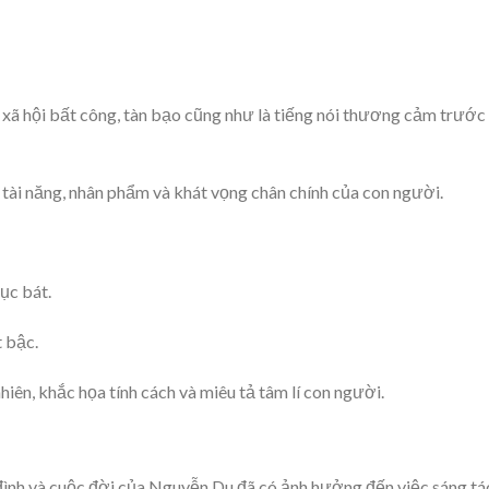
 xã hội bất công, tàn bạo cũng như là tiếng nói thương cảm trước
o tài năng, nhân phẩm và khát vọng chân chính của con người.
ục bát.
 bậc.
iên, khắc họa tính cách và miêu tả tâm lí con người.
 đình và cuộc đời của Nguyễn Du đã có ảnh hưởng đến việc sáng tá