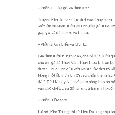
– Phần 1: Gặp gỡ và đính ước
Truyện Kiều kể về cuộc đời của Thúy Kiều – 
một lần du xuân, Kiều vô tình gặp gỡ Kim T
gặp gỡ và đính ước với nhau.
– Phần 2. Gia biến và lưu lạc
Gia đình Kiều bị nghi oan, cha bị bắt, Kiều 
cho em gái là Thúy Vân. Thúy Kiều bị bọn bu
được Thúc Sinh cứu vớt khỏi cuộc đời kỹ nữ
Nàng một lần nữa bị rơi vào chốn thanh lâu.
đất”. Từ Hải lấy Kiều và giúp nàng báo ân 
vào chỗ chết. Đau đớn, nàng trẫm mình xuốn
– Phần 3. Đoàn tụ
Lại nói Kim Trọng khi từ Liêu Dương chịu tan