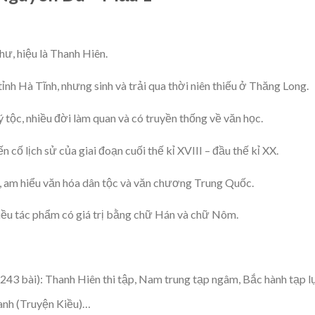
ư, hiệu là Thanh Hiên.
ỉnh Hà Tĩnh, nhưng sinh và trải qua thời niên thiếu ở Thăng Long.
 tộc, nhiều đời làm quan và có truyền thống về văn học.
 cố lịch sử của giai đoạn cuối thế kỉ XVIII – đầu thế kỉ XX.
, am hiểu văn hóa dân tộc và văn chương Trung Quốc.
ều tác phẩm có giá trị bằng chữ Hán và chữ Nôm.
43 bài): Thanh Hiên thi tập, Nam trung tạp ngâm, Bắc hành tạp lụ
anh (Truyện Kiều)…