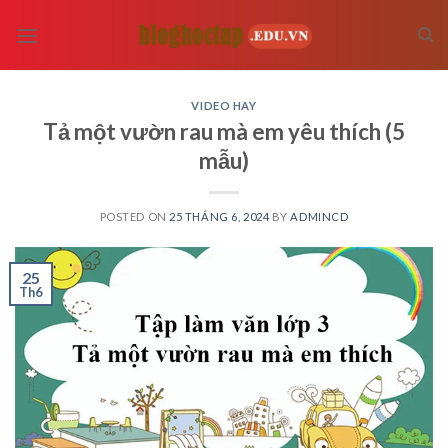
Skip
to
content
VIDEO HAY
Tả một vườn rau mà em yêu thích (5
mẫu)
POSTED ON
25 THÁNG 6, 2024
BY
ADMINCD
25
Th6