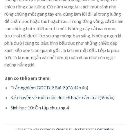
chiều rộng của luống. Cứ năm vồng lại cách một rãnh nhỏ
rộng chừng một gang tay em, dùng làm lối đi lại trong luống
để chăm sóc hoặc thu hoạch rau. Trong từng vồng, cải đã lên
cao chừng hai mươi xen-ti-mét. Những cây cải xanh non,
tươi roi rói dưới lớp sương mỏng ban sáng. Những ngọn lá
phía dưới cùng to bản, hình bầu dục như những chiếc dép
xanh xếp xòe tròn quanh gốc, là là trên mặt đất. Lớp lá phía
trên là lá non, ngắn và nhỏ hơn, úp vào nhau như còn ngại
ngùng nắng gió.
Bạn có thể xem thêm:
Trắc nghiệm GDCD 9 Bài 9 (Có đáp án)
Kể chuyện về một cuộc du lịch hoặc cắm trại (9 mẫu)
Sinh học 10: Ôn tập chương 4
This entry was posted in
Video Hay
. Bookmark the
permalink
.