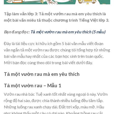
Tập làm văn lớp 3: Tả một vườn rau mà em yêu thích là
một bài văn miêu tả thuộc chương trình Tiếng Việt lớp 3.
Bạn đang đọc:
Tả một vườn rau mà em yêu thích (5 mẫu)
Đây là tài liệu cực kì hữu ích gồm 5 bài văn mẫu viết đoạn
văn ngắn tả một vườn rau được chúng tôi tổng hợp từ những
bài văn mẫu hay nhất của các bạn học sinh trên toàn quốc.
Mời bạn đọc cùng theo dõi trong bài viết dưới đây.
Tả một vườn rau mà em yêu thích
Tả một vườn rau – Mẫu 1
Vườn rau nhà bác Tuệ xanh tốt nhất vùng ngoại ô này. Vườn
rộng độ hai sào, được chia thành nhiều luống đều tăm tắp.
Những luống rau xanh chạy dài. Đất tơi xốp, màu mỡ. Hầu
như không thấy một cây có dại nào. Khoảng trồng rau cải