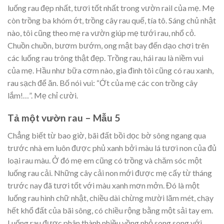
luống rau đẹp nhất, tươi tốt nhất trong vườn rail của mẹ. Mẹ
còn trồng ba khóm ớt, trồng cây rau quế, tía tô. Sáng chủ nhật
nào, tôi cũng theo mẹ ra vườn giúp mẹ tưới rau, nhổ cỏ.
Chuồn chuồn, bươm bướm, ong mật bay đến dạo chơi trên
các luống rau trông thật đẹp. Trồng rau, hái rau là niềm vui
của mẹ. Hầu như bữa cơm nào, gia đình tôi cũng có rau xanh,
rau sạch để ăn. Bố nói vui: “Ớt của mẹ các con trồng cây
lắm!…”. Mẹ chỉ cười.
Tả một vườn rau – Mẫu 5
Chẳng biết từ bao giờ, bãi đất bồi dọc bờ sông ngang qua
trước nhà em luôn được phủ xanh bởi màu lá tươi non của đủ
loại rau màu. Ở đó mẹ em cũng có trồng và chăm sóc một
luống rau cải. Những cây cải non mới được mẹ cấy từ tháng
trước nay đã tươi tốt với màu xanh mơn mởn. Đó là một
luống rau hình chữ nhật, chiều dài chừng mười lăm mét, chạy
hết khổ đất của bãi sông, có chiều rộng bằng một sải tay em.
Luống rau được phân thành nhiều vồng nhỏ song song với