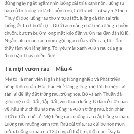
đứng ngây ngất ngắm nhìn luống cải thìa xanh nõn, luống su
hào củ to, luống xà lách cuộn tròn, tươi xanh. Tôi say mê theo
Thuý đi dọc luống rau thơm tươi tốt, luống cà tím sai trĩu,
luống ớt ta chín đỏ rực. Dưới ánh nắng nhạt mùa đông, chuồn
chuồn, bươm bướm, ong mật kéo đến vườn rau đàn đàn lũ lũ.
Ngắm nhìn màu xanh non ngọt ngào của vườn rau, tôi cảm
thấy tâm hồn lâng lâng. Tôi yêu màu xanh vườn rau của gia
đình bạn Thuý nhiều lắm!
Tả một vườn rau – Mẫu 4
Mẹ tôi là nhân viên Ngân hàng Nông nghiệp và Phát triển
nông thôn quận. Học bác Huệ láng giềng, mẹ tôi thu hẹp cái
sân lại để lấy đất trồng rau, trồng hoa. Bố và anh Thuận đã
giúp mẹ cuốc đất, đập đất, vun thành luống. Đi làm ở cơ quan
về, hầu như chiều nào mẹ cũng ra vườn trồng rau, bón phân,
tưới nước, nhổ cỏ. Mẹ trồng rau muống, rau cải, trồng su hào.
Luống rau muống xanh rờn. Rau cải thìa, rau cải bẹ non mơn
mởn. Luống su hào có 120 cây, củ thật to, thật non. Đây là