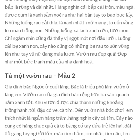
bắp là rộng và dài nhất. Hàng nghìn cái bắp cải tròn, màu ngà,
được cụm lá xanh sẫm xoè ra như hai bàn tay to bao bọc lấy.
Những luống rau cải thìa, lá xanh nhạt, mỡ màng, to uốn vồng
lên màu trắng nõn. Những luống xà lách xanh rờn, tươi non.
Chỉ ngắm nhìn cũng đã thấy vị ngọt mát nơi đầu lưỡi. Luống
cải bẹ xanh non, cây nào cũng có những bẹ rau to uốn vồng
lên như tay vũ nữ đang múa lượn. Vườn rau đẹp quá! Đẹp
như một bức tranh màu của nhà danh hoạ.
Tả một vườn rau – Mẫu 2
Gia đình bác Ngọc ở cuối làng. Bác là triệu phú làm vườn ở
làng em. Vườn rau của gia đình bác rộng hơn ba sào, quanh
năm xanh tốt. Khu vườn được chia thành những khoảng
trồng hành, tỏi, đậu cô ve, cà tím. Đến vườn nhà bác chơi, em
thích nhất là ngắm hàng trăm, hàng nghìn cây cà tím. Cây nào
cũng có hàng chục quả cà to bằng cổ tay đứa trẻ lên hai, dài
độ gang tay người lớn, màu tím thẫm, tím nhạt, tím nâu, tim