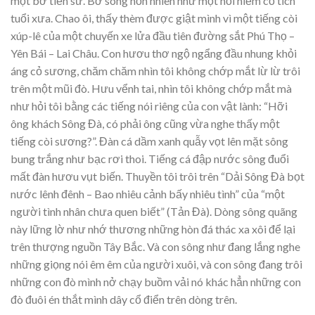
một bờ tiền sử. Bờ sông hồn nhiên như một nỗi niềm cổ tích
tuổi xưa. Chao ôi, thấy thèm được giật mình vì một tiếng còi
xúp-lê của một chuyến xe lửa đầu tiên đường sắt Phú Thọ –
Yên Bái – Lai Châu. Con hươu thơ ngộ ngẩng đầu nhung khỏi
áng cỏ sương, chăm chăm nhìn tôi không chớp mắt lừ lừ trôi
trên một mũi đò. Hưu vểnh tai, nhìn tôi không chớp mắt mà
như hỏi tôi bằng các tiếng nói riêng của con vật lành: “Hỡi
ông khách Sông Đà, có phải ông cũng vừa nghe thấy một
tiếng còi sương?”. Đàn cá dầm xanh quẫy vọt lên mặt sông
bung trắng như bạc rơi thoi. Tiếng cá đập nước sông đuổi
mất đàn hươu vụt biến. Thuyền tôi trôi trên “Dải Sông Đà bọt
nước lênh đênh – Bao nhiêu cảnh bấy nhiêu tình” của “một
người tình nhân chưa quen biết” (Tản Đà). Dòng sông quãng
này lững lờ như nhớ thương những hòn đá thác xa xôi để lại
trên thượng nguồn Tây Bắc. Và con sông như đang lắng nghe
những giọng nói êm êm của người xuôi, và con sông đang trôi
những con đò mình nở chạy buồm vải nó khác hẳn những con
đò đuôi én thắt mình dây cổ điển trên dòng trên.