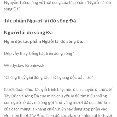
Nguyễn Tuân, cùng với nội dung của tác phẩm “Người lái đò
sông Đà”.
Tác phẩm Người lái đò sông Đà
Người lái đò sông Đà
Nghe đọc tác phẩm Người lái đò sông Đà:
Đẹp vậy thay, tiếng hát trên dòng sông”
Władysław Broniewski
“Chúng thuỷ giai đông tẩu – Đà giang độc bắc lưu”
(Lượt đoạn đầu: Tác giả trình bày mục đích chuyến đi thực tế
Tây Bắc và sông Đà của mình chủ yếu là để tìm hiểu những
con người ở đây mà ông gọi “thứ vàng mười đã qua thử lửa
của cách mạng là kháng chiến, hiện nay đang góp phần vào
việc đến thiết Tây Bắc. Tiếp đó, tác giả giới thiệu tài tứ tuyệt