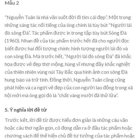
Mẫu 2
“Nguyễn Tuân là nhà văn suốt đời đi tìm cái đẹp”. Một trong
những sáng tác nổi tiếng của ông chính là tùy bút “Người lái
đò sông Đà”. Tác phẩm được in trong tập tùy bút Sông Đà
(1960). Nhan đề của tác phẩm trước hết đã cho người đọc
biết được hai đối tượng chính: hình tượng người lái đò và
con sông Đà. Mà trước hết, “Người lái đò sông Đà” đã khắc
họa được vẻ đẹp thơ mộng, hùng vĩ nhưng đầy khắc nghiệt
của thiên nhiên vùng núi Tây Bắc qua hình ảnh con sông Đà
hung bạo và trữ tình. Đồng thời, Nguyễn Tuân cũng cũng
phát hiện và ca ngợi vẻ đẹp của con người lao động trong xã
hội mới mà ông gọi đó là “chất vàng mười đã thử lửa”.
5. Ý nghĩa lời đề từ
Trước kết, lời đề từ được hiểu đơn giản là những câu văn
hoặc câu thơ ngắn gọn, cô đọng dẫn ra ở đầu tác phẩm hoặc
chương sách để thể hiện chủ đề tư tưởng của tác phẩm hoặc