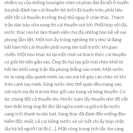
nhiệm vụ của những boongke chìm và pháo đài đá nổi ở tuyến
ba phải đánh tan cái thuyền lọt lưới đá tuyến trên, phải tiêu
diệt tất cả thuyền trưởng thuỷ thủ ngay ở chân thác. Thạch
trận dàn bày vừa xong thì cái thuyền vụt tới. Phối hợp với đá,
nước thác reo hò làm thanh viện cho đá, những hòn bệ vệ oai
phong lẫm liệt. Một hòn ấy trông nghiêng thì y như là đang
hất hàm hỏi cái thuyền phải xưng tên tuổi trước khi giao
chiến. Một hòn khác lùi lại một chút và thách thức cái thuyền
có giỏi thì tiến gần vào. Ông đò hai tay giữ mái chèo khỏi bị
hất lên khỏi sóng trận địa phóng thẳng vào mình. Mặt nước
hò la vang dậy quanh mình, ùa vào mà bẻ gãy cán chèo võ khí
trên cánh tay mình. Sóng nước như thể quân liều mạng vào
sát nách mà đá trái mà thúc gối vào bụng và hông thuyền. Có
lúc chúng đội cả thuyền lên. Nước bám lấy thuyền như đổ vật
túm thắt lưng ông đò đòi lật ngửa mình ra giữa trận nước
vang trời thanh la não bạt. Sóng thác đã đánh đến miếng đòn
hiểm độc nhất, cả cái luồng nước vô sở bất chí ấy bóp chặt
lấy hạ bộ người lái đò […]. Mặt sông trong tích tắc lòe sáng