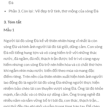
Đà
Phần 3. Còn lại : Vẻ đẹp trữ tình, thơ mộng của sông Đà
3. Tóm tắt
Mẫu 1
Người lái đò sông Đà kể về thiên nhiên hùng vĩ nhất là còn
sông Đà và hình ảnh người lái đò tài giỏi, dũng cảm. Con sông
Đà nổi tiếng hung tợn và vô cùng hiểm trở với những thác
nước, đá ngầm, đá nổi, thạch trận được bố trí vô cùng nguy
hiểm nhưng con sông Đà trở nên hiền hòa và có chất thơ hơn
khi ngắm nhìn màu nước biến đổi theo mùa và mang đặc
điểm riêng. Trên nền của thiên nhiên xuất hiện hình ảnh người
lao động đó là người lái đò sông Đà những người thực hiện
nhiệm bảo chèo lái con thuyền vượt sông Đà. Ông lái đò khỏe
mạnh, rắn chắc và có thừa sự dũng cảm. Ông trong nghề đã
nhiều năm và nắm vững bố trí bãi đá, con thác, thạch trận…
mọi thứ đều lão ghi nhớ và nắm trong lòng bàn tay. Để chèo