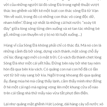
vời của những người lái đò sông Đà trong nghệ thuật vượt
thác leo ghềnh và liệt kê một loạt con thác sông Đà từ Vạn
Yên về xuôi, trong đó có những con thác vô cùng độc dữ,
nham hiểm”. Đáng sợ nhất là những cái hút nước “xoáy tít
đáy” giữa lòng sông từng dìm xuống và xé tan tác những bè
gỗ, những con thuyền vô ý bị nó lôi tuột xuống…)
Hùng vĩ của Sông Đà không phải chỉ có thác đá. Mà nó còn là
những cảnh đá bờ sông, dựng vách thành, mặt sông chỗ ấy
chỉ lúc đúng ngọ mới có mặt trời. Có vách đá thành chẹt lòng
Sông Đà như một cái yết hầu. Đứng bên này bờ nhẹ tay ném
hòn đá qua bên kia vách. Có quãng con nai con hổ đã có lần
vọt từ bờ này sang bờ kia. Ngồi trong khoang đò qua quãng
ấy, đang mùa hè mà cũng thấy lạnh, cảm thấy mình như đứng
ở hè một cái ngõ mà ngóng vọng lên một khung cửa sổ nào
trên cái tầng nhà thứ mấy nào vừa tắt phụt đèn điện.
Lại như quãng mặt ghềnh Hát Loóng, dài hàng cây số nước xô