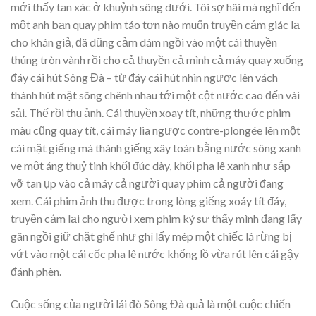
mới thấy tan xác ở khuỷnh sông dưới. Tôi sợ hãi mà nghĩ đến
một anh bạn quay phim táo tợn nào muốn truyền cảm giác lạ
cho khán giả, đã dũng cảm dám ngồi vào một cái thuyền
thúng tròn vành rồi cho cả thuyền cả mình cả máy quay xuống
đáy cái hút Sông Đà – từ đáy cái hút nhìn ngược lên vách
thành hút mặt sông chênh nhau tới một cột nước cao đến vài
sải. Thế rồi thu ảnh. Cái thuyền xoay tít, những thước phim
màu cũng quay tít, cái máy lia ngược contre-plongée lên một
cái mặt giếng mà thành giếng xây toàn bằng nước sông xanh
ve một áng thuỷ tinh khối đúc dày, khối pha lê xanh như sắp
vỡ tan ụp vào cả máy cả người quay phim cả người đang
xem. Cái phim ảnh thu được trong lòng giếng xoáy tít đáy,
truyền cảm lại cho người xem phim ký sự thấy mình đang lấy
gân ngồi giữ chặt ghế như ghì lấy mép một chiếc lá rừng bị
vứt vào một cái cốc pha lê nước khổng lồ vừa rút lên cái gậy
đánh phèn.
Cuộc sống của người lái đò Sông Đà quả là một cuộc chiến