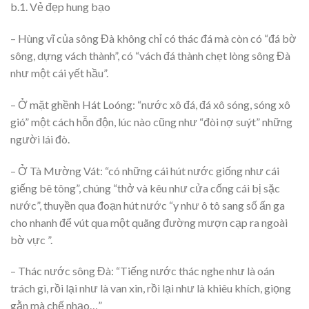
b.1. Vẻ đẹp hung bạo
– Hùng vĩ của sông Đà không chỉ có thác đá mà còn có “đá bờ
sông, dựng vách thành”, có “vách đá thành chẹt lòng sông Đà
như một cái yết hầu”.
– Ở mặt ghềnh Hát Loóng: “nước xô đá, đá xô sóng, sóng xô
gió” một cách hỗn độn, lúc nào cũng như “đòi nợ suýt” những
người lái đò.
– Ở Tà Mường Vát: “có những cái hút nước giống như cái
giếng bê tông”, chúng “thở và kêu như cửa cống cái bị sặc
nước”, thuyền qua đoạn hút nước “y như ô tô sang số ấn ga
cho nhanh để vút qua một quãng đường mượn cạp ra ngoài
bờ vực ”.
– Thác nước sông Đà: “Tiếng nước thác nghe như là oán
trách gì, rồi lại như là van xin, rồi lại như là khiêu khích, giọng
gằn mà chế nhạo…”