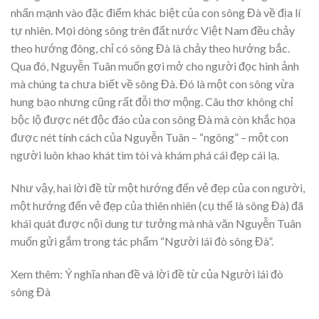
nhấn mạnh vào đặc điểm khác biệt của con sông Đà về địa lí
tự nhiên. Mọi dòng sông trên đất nước Việt Nam đều chảy
theo hướng đông, chỉ có sông Đà là chảy theo hướng bắc.
Qua đó, Nguyễn Tuân muốn gợi mở cho người đọc hình ảnh
mà chúng ta chưa biết về sông Đà. Đó là một con sông vừa
hung bạo nhưng cũng rất đỗi thơ mộng. Câu thơ không chỉ
bộc lộ được nét độc đáo của con sông Đà mà còn khắc họa
được nét tính cách của Nguyễn Tuân – “ngông” – một con
người luôn khao khát tìm tòi và khám phá cái đẹp cái lạ.
Như vậy, hai lời đề từ một hướng đến vẻ đẹp của con người,
một hướng đến vẻ đẹp của thiên nhiên (cụ thể là sông Đà) đã
khái quát được nội dung tư tưởng mà nhà văn Nguyễn Tuân
muốn gửi gắm trong tác phẩm “Người lái đò sông Đà”.
Xem thêm: Ý nghĩa nhan đề và lời đề từ của Người lái đò
sông Đà