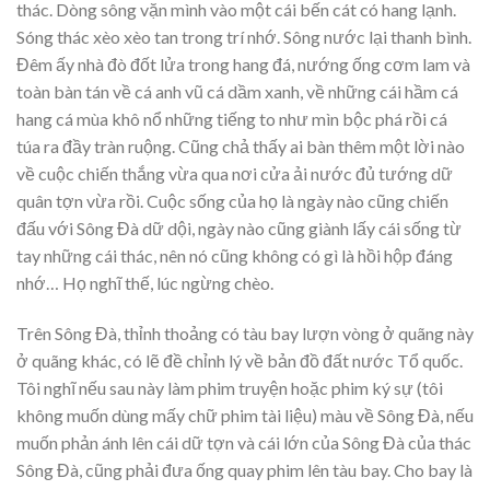
thác. Dòng sông vặn mình vào một cái bến cát có hang lạnh.
Sóng thác xèo xèo tan trong trí nhớ. Sông nước lại thanh bình.
Đêm ấy nhà đò đốt lửa trong hang đá, nướng ống cơm lam và
toàn bàn tán về cá anh vũ cá dầm xanh, về những cái hầm cá
hang cá mùa khô nổ những tiếng to như mìn bộc phá rồi cá
túa ra đầy tràn ruộng. Cũng chả thấy ai bàn thêm một lời nào
về cuộc chiến thắng vừa qua nơi cửa ải nước đủ tướng dữ
quân tợn vừa rồi. Cuộc sống của họ là ngày nào cũng chiến
đấu với Sông Đà dữ dội, ngày nào cũng giành lấy cái sống từ
tay những cái thác, nên nó cũng không có gì là hồi hộp đáng
nhớ… Họ nghĩ thế, lúc ngừng chèo.
Trên Sông Đà, thỉnh thoảng có tàu bay lượn vòng ở quãng này
ở quãng khác, có lẽ đề chỉnh lý về bản đồ đất nước Tổ quốc.
Tôi nghĩ nếu sau này làm phim truyện hoặc phim ký sự (tôi
không muốn dùng mấy chữ phim tài liệu) màu về Sông Đà, nếu
muốn phản ánh lên cái dữ tợn và cái lớn của Sông Đà của thác
Sông Đà, cũng phải đưa ống quay phim lên tàu bay. Cho bay là