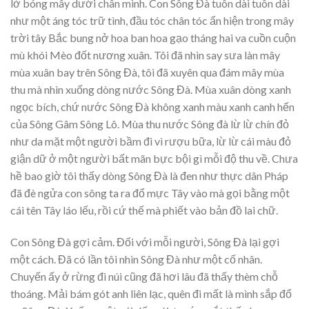
lờ bóng mây dưới chân mình. Con Sông Đà tuôn dài tuôn dài
như một áng tóc trữ tình, đầu tóc chân tóc ẩn hiện trong mây
trời tây Bắc bung nở hoa ban hoa gạo tháng hai va cuồn cuộn
mù khói Mèo đốt nương xuân. Tôi đã nhìn say sưa làn mây
mùa xuân bay trên Sông Đà, tôi đã xuyên qua đám mây mùa
thu mà nhìn xuống dòng nước Sông Đà. Mùa xuân dòng xanh
ngọc bích, chứ nước Sông Đà không xanh màu xanh canh hến
của Sông Gâm Sông Lô. Mùa thu nước Sông đà lừ lừ chín đỏ
như da mặt một người bầm đi vì rượu bữa, lừ lừ cái màu đỏ
giận dữ ở một người bất mãn bực bội gì mỗi độ thu về. Chưa
hề bao giờ tôi thấy dòng Sông Đà là đen như thực dân Pháp
đã đè ngửa con sông ta ra đổ mực Tây vào mà gọi bằng một
cái tên Tây láo lếu, rồi cứ thế mà phiết vào bản đồ lai chữ.
Con Sông Đà gợi cảm. Đối với mỗi người, Sông Đà lại gợi
một cách. Đã có lần tôi nhìn Sông Đà như một cố nhân.
Chuyến ấy ở rừng đi núi cũng đã hơi lâu đã thấy thèm chỗ
thoáng. Mải bám gót anh liên lạc, quên đi mất là mình sắp đổ