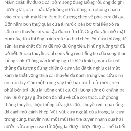
Nắm chặt lấy được cái bờm sóng đúng luồng rồi, ông đò ghì
cương lái, bám chắc lấy luồng nước đúng mà phóng nhanh
vào cửa sinh, mà lái miết một đường chéo về phía cửa đá ấy.
Bốn năm bọn thuỷ quân cửa ải nước bên bờ trái liền xô ra
cảnh níu thuyền lôi vào tập đoàn cửa tử. Ông đò vẫn nhớ mặt
bọn này, đứa thì ông tránh mà rảo bơi chèo lên, đứa thì ông đè
sấn lên mà chặt đôi ra để mở đường tiến. Những luồng tử đã
bỏ hết lại sau thuyền. Chỉ còn vẳng reo tiếng hò của sóng thác
luồng sinh. Chúng vẫn không ngớt khiêu khích, mặc dầu cái
thằng đá tướng đứng chiến ở cửa vào đã tiu nghỉu cái mặt
xanh lè thất vọng thua cái thuyền đã đánh trúng vào cửa sinh
nó trấn lấy. Còn một trùng vây thứ ba nữa. Ít cửa hơn, bên
phải bên trái đều là luồng chết cả. Cái luồng sống ở chặng ba
này lại ở ngay giữa bọn đá hậu vệ của con thác. Cứ phóng
thẳng thuyền, chọc thủng cửa giữa đó. Thuyền vút qua cổng
đá cánh mở cánh khép. Vút, vút, cửa ngoài, cửa trong, lại cửa
trong cùng, thuyền như một mũi tên tre xuyên nhanh qua hơi
nước, vừa xuyên vào từ động lái được lượn được. Thế là hết