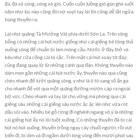
đá, đá xô sóng, sóng xô gió. Cuốn cuộn luồng gió gùn ghè suốt
năm như lúc nào cũng đòi nợ xuýt tay lái thì cũng dễ lật ngửa
bụng thuyền ra.
Lại như quãng Tà Mường Vát phía dưới Sơn La. Trên sông
bỗng có những cái hút nước giống như cái giếng bê tông thả
xuống sông để chuẩn bị làm móng cầu. Nước ở đây thở và
kêu như cửa cống cái bị sặc. Trên mặt cái hút xoáy tít đáy;
cũng đang quay lừ lừ những cánh quạ đàn. Không thuyền nào
dám men gần những cái hút nước ấy, thuyền nào qua cũng
chèo nhanh để lướt quãng sông, y như là ô tô sang số ấn ga
cho nhanh để vút qua một quãng đường mượn cạp ra ngoài
bờ vực. Chèo nhanh và tay lái cho vững mà phóng qua cái
giếng sâu, những cái giếng sâu nước ặc ặc lên như vừa rót
dầu sôi vào. Nhiều bè gỗ rừng đi nghênh ngang vô ý là những
cái giếng hút ấy nó lôi tuột xuống. Có những thuyền đã bị cái
hút nó hút xuống, thuyền trồng ngay cây chuối ngược rồi vụt
biến đi, bị dìm và đi ngầm dưới lòng sông đến mươi phút sau