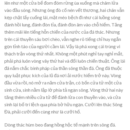
lên như một cửa bể đom đóm rừng ùa xuống mà châm lửa
vào đầu sóng. Nhưng ông đò cố nén vết thương, hai chân vẫn
kẹp chặt lấy cuống lái, mặt méo bệch đi như cái luồng sóng
đánh hồi lung, đánh đòn tỉa, đánh đòn âm vào chỗ hiểm. Tăng
thêm mãi lên tiếng hỗn chiến của nước của đá thác. Nhưng
trên cái thuyền sáu bơi chèo, vẫn nghe rõ tiếng chỉ huy ngắn
gọn tỉnh táo của người cầm lái. Vậy là phá xong cái trùng vi
thạch trận vòng thứ nhất. Không một phút nghỉ tay nghỉ mắt,
phải phá luôn vòng vây thứ hai và đổi luôn chiến thuật. Ông lái
đã nắm chắc binh pháp của thần sông thần đá. Ông đã thuộc
quy luật phục kích của lũ đá nơi ải nước hiểm trở này. Vòng
đầu vừa rồi, nó mở ra năm cửa trận, có bốn cửa tử một cửa
sinh cửa, sinh nằm lập lờ phía tả ngạn sông. Vòng thứ hai này
tăng thêm nhiều cửa tử để đánh lừa con thuyền vào, và cửa
sinh lại bố trí lệch qua phía bờ hữu ngạn. Cưỡi lên thác Sông
Đà, phải cưỡi đến cùng như là cưỡi hổ.
Dòng thác hùm beo đang hồng hộc tế mạnh trên sông đá.