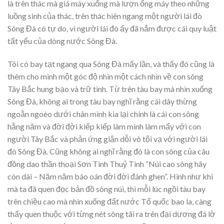
là trên thác mà giá máy xuống mà lượn ống máy theo những
luồng sinh của thác, trên thác hiên ngang một người lái đò
Sông Đà có tự do, vì người lái đò ấy đã nắm được cái quy luật
tất yếu của dòng nước Sông Đà.
Tôi có bay tạt ngang qua Sông Đà mấy lần, và thấy đó cũng là
thêm cho mình một góc độ nhìn một cách nhìn về con sông
Tây Bắc hung bạo và trữ tình. Từ trên tàu bay mà nhìn xuống
Sông Đà, không ai trong tàu bay nghĩ rằng cái dây thừng
ngoằn ngoèo dưới chân mình kia lại chính là cái con sông
hằng năm và đời đời kiếp kiếp làm mình làm mẩy với con
người Tây Bắc và phản ứng giận dỗi vô tội vạ với người lái
đò Sông Đà. Cũng không ai nghĩ rằng đó là con sông của câu
đồng dao thần thoại Sơn Tinh Thuỷ Tinh “Núi cao sông hãy
còn dài – Năm năm báo oán đời đời đánh ghen”. Hình như khi
mà ta đã quen đọc bản đồ sông núi, thì mỗi lúc ngồi tàu bay
trên chiều cao mà nhìn xuống đất nước Tổ quốc bao la, càng
thấy quen thuộc với từng nét sông tãi ra trên đại dương đá lờ