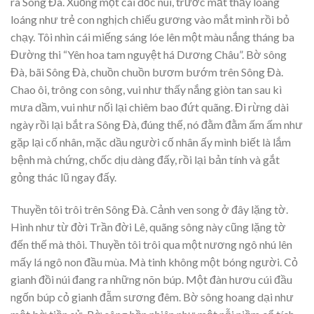
ra Sông Đà. Xuống một cái dốc núi, trước mắt thấy loang
loáng như trẻ con nghịch chiếu gương vào mắt mình rồi bỏ
chạy. Tôi nhìn cái miếng sáng lóe lên một màu nắng tháng ba
Đường thi “Yên hoa tam nguyệt há Dương Châu”. Bờ sông
Đà, bãi Sông Đà, chuồn chuồn bươm bướm trên Sông Đà.
Chao ôi, trông con sông, vui như thấy nắng giòn tan sau kì
mưa dầm, vui như nối lại chiêm bao đứt quãng. Đi rừng dài
ngày rồi lại bắt ra Sông Đà, đúng thế, nó đằm đằm ấm ấm như
gặp lại cố nhân, mặc dầu người cố nhân ấy mình biết là lắm
bệnh mà chứng, chốc dịu dàng đấy, rồi lại bản tính và gắt
gỏng thác lũ ngay đấy.
Thuyền tôi trôi trên Sông Đà. Cảnh ven song ở đây lặng tờ.
Hình như từ đời Trần đời Lê, quãng sông này cũng lặng tờ
đến thế mà thôi. Thuyền tôi trôi qua một nương ngô nhú lên
mấy lá ngô non đầu mùa. Mà tinh không một bóng người. Cỏ
gianh đồi núi đang ra những nõn búp. Một đàn hươu cúi đầu
ngốn búp cỏ gianh đẫm sương đêm. Bờ sông hoang dại như