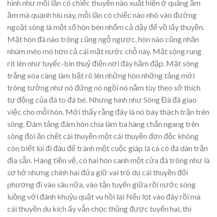
hình như mỗi lần có chiếc thuyền nào xuất hiện ở quãng ầm
ầm mà quạnh hiu này, mỗi lần có chiếc nào nhô vào đường
ngoặt sông là một số hòn bèn nhổm cả dậy để vồ lấy thuyền.
Mặt hòn đá nào trông cũng ngỗ ngược, hòn nào cũng nhăn
nhúm méo mó hơn cả cái mặt nước chỗ này. Mặt sông rung
rít lên như tuyếc-bin thuỷ điện nơi đáy hầm đập. Mặt sông
trắng xóa càng làm bật rõ lên những hòn những tảng mới
trông tưởng như nó đứng nó ngồi nó nằm tùy theo sở thích
tự động của đá to đá bé. Nhưng hình như Sông Đà đã giao
việc cho mỗi hòn. Mới thấy rằng đây là nó bày thạch trận trên
sông. Đám tảng đám hòn chia làm ba hàng chắn ngang trên
sông đòi ăn chết cái thuyền một cái thuyền đơn độc không
còn biết lùi đi đâu để tránh một cuộc giáp lá cà có đá dàn trận
địa sẵn. Hàng tiền vệ, có hai hòn canh một cửa đá trông như là
sơ hở nhưng chính hai đứa giữ vai trò dụ cái thuyền đối
phương đi vào sâu nữa, vào tận tuyến giữa rồi nước sóng
luồng với đánh khuỷu quật vu hồi lại Nếu lọt vào đây rồi mà
cái thuyền du kích ấy vẫn chọc thủng được tuyến hai, thì