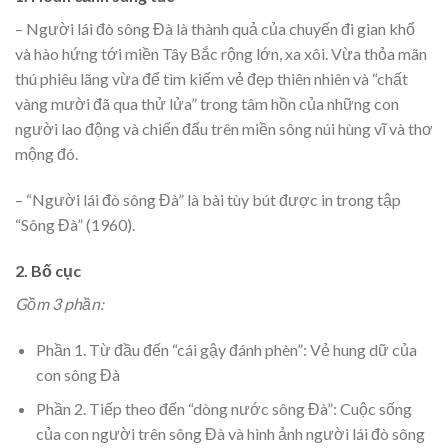
– Người lái đò sông Đà là thành quả của chuyến đi gian khổ
và hào hứng tới miền Tây Bắc rộng lớn, xa xôi. Vừa thỏa mãn
thú phiêu lãng vừa để tìm kiếm vẻ đẹp thiên nhiên và “chất
vàng mười đã qua thử lửa” trong tâm hồn của những con
người lao động và chiến đấu trên miền sông núi hùng vĩ và thơ
mộng đó.
– “Người lái đò sông Đà” là bài tùy bút được in trong tập
“Sông Đà” (1960).
2. Bố cục
Gồm 3 phần:
Phần 1. Từ đầu đến “cái gậy đánh phèn”: Vẻ hung dữ của
con sông Đà
Phần 2. Tiếp theo đến “dòng nước sông Đà”: Cuộc sống
của con người trên sông Đà và hình ảnh người lái đò sông