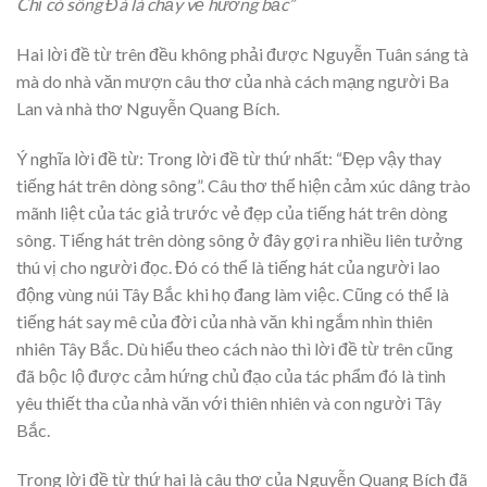
Chỉ có sông Đà là chảy về hướng bắc”
Hai lời đề từ trên đều không phải được Nguyễn Tuân sáng tà
mà do nhà văn mượn câu thơ của nhà cách mạng người Ba
Lan và nhà thơ Nguyễn Quang Bích.
Ý nghĩa lời đề từ: Trong lời đề từ thứ nhất: “Đẹp vậy thay
tiếng hát trên dòng sông”. Câu thơ thể hiện cảm xúc dâng trào
mãnh liệt của tác giả trước vẻ đẹp của tiếng hát trên dòng
sông. Tiếng hát trên dòng sông ở đây gợi ra nhiều liên tưởng
thú vị cho người đọc. Đó có thể là tiếng hát của người lao
động vùng núi Tây Bắc khi họ đang làm việc. Cũng có thể là
tiếng hát say mê của đời của nhà văn khi ngắm nhìn thiên
nhiên Tây Bắc. Dù hiểu theo cách nào thì lời đề từ trên cũng
đã bộc lộ được cảm hứng chủ đạo của tác phẩm đó là tình
yêu thiết tha của nhà văn với thiên nhiên và con người Tây
Bắc.
Trong lời đề từ thứ hai là câu thơ của Nguyễn Quang Bích đã