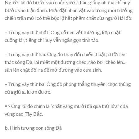
Người lái đò bước vào cuộc vượt thác giống như vị chỉ huy
bước vào trận đánh. Phải đặt nhân vật vào trong môi trường
chiến trận mới có thể bộc lộ hết phẩm chất của người lái đò:
– Trùng vây thứ nhất: Ông cố nén vết thương, kẹp chặt
cuống lái, tiếng chỉ huy vẫn ngắn gọn tỉnh táo.
– Trùng vây thứ hai: Ông đò thay đổi chiến thuật, cưỡi lên
thác sông Đà, lái miết một đường chéo, rảo bơi chèo lên…
sấn lên chặt đôi ra để mở đường vào cửa sinh.
– Trùng vây thứ ba: Ông đò phóng thẳng thuyền, chọc thủng
cửa giữa.. lượn được.
=> Ông lái đò chính là “chất vàng mười đã qua thử lửa” của
vùng cao Tây Bắc.
b. Hình tượng con sông Đà