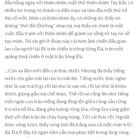
đấu hằng ngày với thiên nhiên, một thứ thiên nhiên Tây Bắc có
nhiều lúc trọng nó thành ra diện mạo và tâm địa một thứ kẻ
thù số một. Nhìn cái thiên nhiên ấy, có những lúc thấy nó
không “thơ đời Đường” nhàn hạ, mà thấy nó chính là một
cuộc đấu tranh với thiên nhiên để giành sự sống từ tay nó về
tay mình. Tôi xin ghi ở đoạn này cái hình ảnh chiến đấu gian
lao của người lái đò trên chiến trường Sông Đà, trên một
quãng thuỷ chiến ở mặt trận Sông Đà.
…Còn xa lắm mới đến cái thác dưới. Nhưng đã thấy tiếng
nước réo gần mãi lại réo to mãi lên. Tiếng nước thác nghe
như là oán trách gì, rồi lại như là van xin, rồi lại như là khiêu
khích, giọng gằn mà chế nhạo. Thế rồi nó rống lên như tiếng
một ngàn con trâu mộng đang lồng lộn giữa rừng vầu rừng
tre nứa nổ lửa, đang phá tuông rừng lửa, rừng lửa cùng gầm
thét với đàn trâu da cháy bùng bùng. Tới cái thác rồi. Ngoặt
khúc sông lượn, thấy sóng bọt đã trắng xóa cả một chân trời
đá. Đá ở đây từ ngàn năm vẫn mai phục hết trong lòng sông,