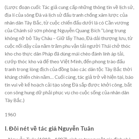
(Lược đoạn cuối: Tác giả cung cấp những thông tin về lịch sử,
địa lí của sông Đà và lịch sử đấu tranh chống xâm lược của
nhân dân Tây Bắc, từ cuộc chiến đấu dưới lá có Cần vương
của Chánh sứ sơn phòng Nguyễn Quang Bích “Lòng trung
không nỡ bỏ Tây Châu – Giữ lấy Thao, Đà dải thượng lưu, từ
cuộc nổi dậy của năm trăm phu vận tải người Thái chở thóc
kho cho thực dân Pháp đã dùng mái chèo đánh lính áp tải,
cướp thóc kho và để theo Việt Minh, đến phong trào đấu
tranh trong lòng địch của đồng bào các dân tộc Tây Bắc thời
kháng chiến chín năm… Cuối cùng, tác giả trở về hiện tại, báo
tin vui về kế hoạch cải tạo sông Đà sắp được khởi công, bắt
con sông hung dữ phải phục vụ cho cuộc sống của nhân dân
Tây Bắc.)
1960
I. Đôi nét về tác giả Nguyễn Tuân