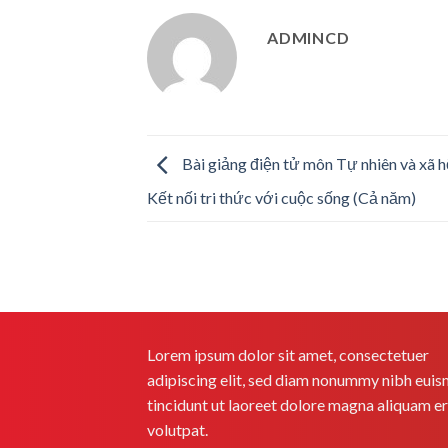
ADMINCD
Bài giảng điện tử môn Tự nhiên và xã h
Kết nối tri thức với cuộc sống (Cả năm)
Lorem ipsum dolor sit amet, consectetuer
adipiscing elit, sed diam nonummy nibh eui
tincidunt ut laoreet dolore magna aliquam e
volutpat.