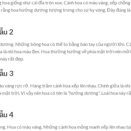
oa giống như cái đĩa tròn xoe. Cánh hoa có màu vàng, xếp chồng 
ảo rằng hoa hướng dương tượng trưng cho sự hy vọng. Đây đúng là
ẫu 2
g dương. Những bông hoa có thể to bằng bàn tay của người lớn. C
ữa là nhị hoa màu đen. Hoa thường hướng về phía mặt trời nên mới
này rất đẹp.
ẫu 3
 vàng rực rỡ. Hàng trăm cánh hoa xếp lên nhau. Chính giữa là nhị
 mặt trời. Vì vậy nên hoa có tên là “hướng dương”. Loài hoa này rấ
ẫu 4
ơng. Hoa có màu vàng. Những cánh hoa mỏng manh xếp lên nhau t