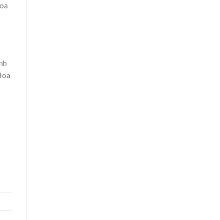
hoa
nh
Hoa