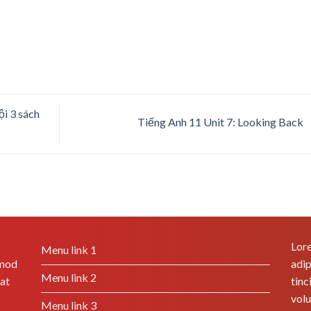
ội 3 sách
Tiếng Anh 11 Unit 7: Looking Back
Lore
Menu link 1
smod
adip
Menu link 2
rat
tinc
volu
Menu link 3