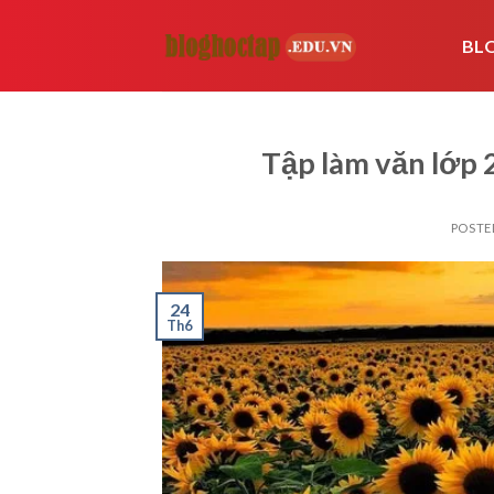
Skip
to
BL
content
Tập làm văn lớp 
POSTE
24
Th6