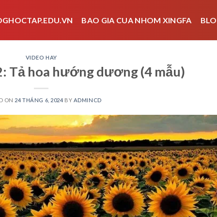
OGHOCTAP.EDU.VN
BAO GIA CUA NHOM XINGFA
BLO
VIDEO HAY
2: Tả hoa hướng dương (4 mẫu)
D ON
24 THÁNG 6, 2024
BY
ADMINCD