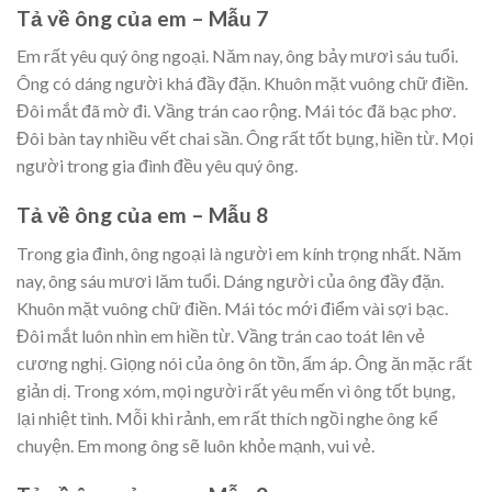
Tả về ông của em – Mẫu 7
Em rất yêu quý ông ngoại. Năm nay, ông bảy mươi sáu tuổi.
Ông có dáng người khá đầy đặn. Khuôn mặt vuông chữ điền.
Đôi mắt đã mờ đi. Vầng trán cao rộng. Mái tóc đã bạc phơ.
Đôi bàn tay nhiều vết chai sần. Ông rất tốt bụng, hiền từ. Mọi
người trong gia đình đều yêu quý ông.
Tả về ông của em – Mẫu 8
Trong gia đình, ông ngoại là người em kính trọng nhất. Năm
nay, ông sáu mươi lăm tuổi. Dáng người của ông đầy đặn.
Khuôn mặt vuông chữ điền. Mái tóc mới điểm vài sợi bạc.
Đôi mắt luôn nhìn em hiền từ. Vầng trán cao toát lên vẻ
cương nghị. Giọng nói của ông ôn tồn, ấm áp. Ông ăn mặc rất
giản dị. Trong xóm, mọi người rất yêu mến vì ông tốt bụng,
lại nhiệt tình. Mỗi khi rảnh, em rất thích ngồi nghe ông kể
chuyện. Em mong ông sẽ luôn khỏe mạnh, vui vẻ.