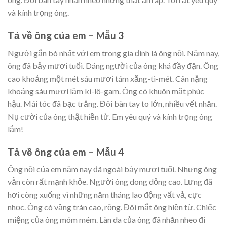
và kính trọng ông.
Tả về ông của em – Mẫu 3
Người gắn bó nhất với em trong gia đình là ông nội. Năm nay,
ông đã bảy mươi tuổi. Dáng người của ông khá đầy đặn. Ông
cao khoảng một mét sáu mươi tám xăng-ti-mét. Cân nặng
khoảng sáu mươi lăm ki-lô-gam. Ông có khuôn mặt phúc
hậu. Mái tóc đã bạc trắng. Đôi bàn tay to lớn, nhiều vết nhăn.
Nụ cười của ông thật hiền từ. Em yêu quý và kính trọng ông
lắm!
Tả về ông của em – Mẫu 4
Ông nội của em năm nay đã ngoài bảy mươi tuổi. Nhưng ông
vẫn còn rất mạnh khỏe. Người ông dong dỏng cao. Lưng đã
hơi còng xuống vì những năm tháng lao động vất vả, cực
nhọc. Ông có vầng trán cao, rộng. Đôi mắt ông hiền từ. Chiếc
miệng của ông móm mém. Làn da của ông đã nhăn nheo đi