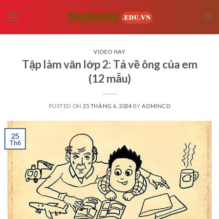
Skip
to
content
VIDEO HAY
Tập làm văn lớp 2: Tả về ông của em
(12 mẫu)
POSTED ON
25 THÁNG 6, 2024
BY
ADMINCD
25
Th6