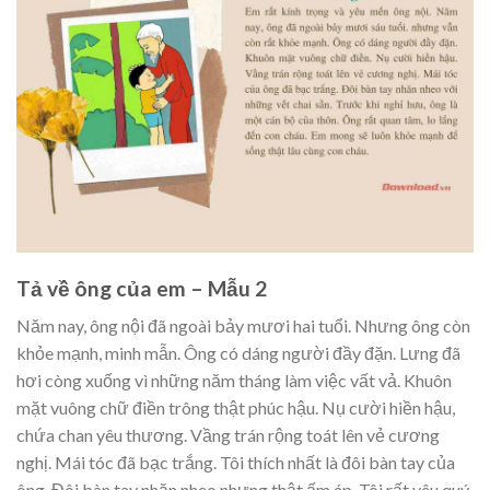
Tả về ông của em – Mẫu 2
Năm nay, ông nội đã ngoài bảy mươi hai tuổi. Nhưng ông còn
khỏe mạnh, minh mẫn. Ông có dáng người đầy đặn. Lưng đã
hơi còng xuống vì những năm tháng làm việc vất vả. Khuôn
mặt vuông chữ điền trông thật phúc hậu. Nụ cười hiền hậu,
chứa chan yêu thương. Vầng trán rộng toát lên vẻ cương
nghị. Mái tóc đã bạc trắng. Tôi thích nhất là đôi bàn tay của
ông. Đôi bàn tay nhăn nheo nhưng thật ấm áp. Tôi rất yêu quý