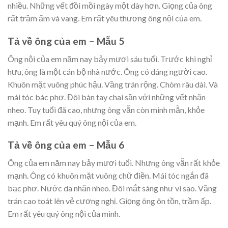
nhiều. Những vết đồi mồi ngày một dày hơn. Giọng của ông
rất trầm ấm và vang. Em rất yêu thương ông nội của em.
Tả về ông của em – Mẫu 5
Ông nội của em năm nay bảy mươi sáu tuổi. Trước khi nghỉ
hưu, ông là một cán bộ nhà nước. Ông có dáng người cao.
Khuôn mặt vuông phúc hậu. Vầng trán rộng. Chòm râu dài. Và
mái tóc bác phơ. Đôi bàn tay chai sần với những vết nhăn
nheo. Tuy tuổi đã cao, nhưng ông vẫn còn minh mẫn, khỏe
mạnh. Em rất yêu quý ông nội của em.
Tả về ông của em – Mẫu 6
Ông của em năm nay bảy mươi tuổi. Nhưng ông vẫn rất khỏe
mạnh. Ông có khuôn mặt vuông chữ điền. Mái tóc ngắn đã
bạc phơ. Nước da nhăn nheo. Đôi mắt sáng như vì sao. Vầng
trán cao toát lên vẻ cương nghị. Giọng ông ôn tồn, trầm ấp.
Em rất yêu quý ông nội của mình.