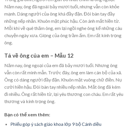
Năm nay, ông đã ngoài bảy mươi tuổi, nhưng vẫn còn khỏe
mạnh. Dáng người của ông khá đầy đặn. Đôi bàn tay đầy
những nếp nhăn. Khuôn mặt phúc hậu. Còn ánh mắt hiền từ.
Mỗi khi về quê thăm ông, em lại ngồi nghe ông kể những câu
chuyện ngày xưa. Giọng của ông trầm ấm. Em rất kính trọng
ông.
Tả về ông của em – Mẫu 12
Năm nay, ông ngoại của em đã bảy mươi tuổi. Nhưng ông
vẫn còn rất minh mẫn. Trước đây, ông em làm cán bộ của xã.
Ông có dáng người đầy đặn. Khuôn mặt vuông chữ điền. Nụ
cười hiền hậu. Đôi bàn tay nhiều nếp nhăn. Mắt ông đã kém
đi nhiều. Ông rất hiền từ, lại yêu thương con cháu. Em rất yêu
thương và kính trọng ông.
Bạn có thể xem thêm:
Phiếu góp ý sách giáo khoa lớp 9 bộ Cánh diều