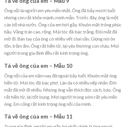
Tả về ông của em – Mẫu 9
Ông nội là người em yêu mến nhất. Ông đã bảy mươi tuổi
nhưng còn rất khỏe mạnh, minh mẫn. Trước đây, ông là một
cán bộ nhà nước. Ông của em hơi gầy. Khuôn mặt trông phúc
hậu. Vầng trán cao, rộng. Mái tóc đã bạc trắng. Đôi mắt đã
mờ đi. Bàn tay của ông có nhiều vết chai sần. Giọng nói ôn
tồn, trầm ấm. Ông rất hiền từ, lại yêu thương con cháu. Mọi
người trong gia đình đều rất kính trọng ông.
Tả về ông của em – Mẫu 10
Ông nội của em năm nay đã ngoài bảy tuổi. Khuôn mặt ông
hiền từ. Mái tóc đã bạc phơ. Làn da có nhiều nếp nhăn. Đôi
mắt đã mờ đi nhiều. Nhưng ông vẫn thích đọc sách, báo. Ông
rất hiền từ, lại tốt bụng. Mọi người trong xóm rất yêu mến
ông. Em cũng rất kính trọng ông nội của mình.
Tả về ông của em – Mẫu 11
Trong gia đình, người em gắn bó nhất chính là ông ngoại.