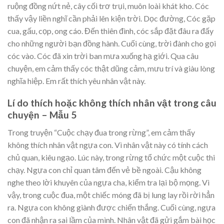
ruộng đồng nứt nẻ, cây cối trơ trụi, muôn loài khát kho. Cóc
thấy vậy liền nghĩ cần phải lên kiện trời. Dọc đường, Cóc gặp
cua, gấu, cọp, ong cáo. Đến thiên đình, cóc sắp đặt đâu ra đấy
cho những người bạn đồng hành. Cuối cùng, trời đành cho gọi
cóc vào. Cóc đã xin trời ban mưa xuống hạ giới. Qua câu
chuyện, em cảm thấy cóc thật dũng cảm, mưu trí và giàu lòng
nghĩa hiệp. Em rất thích yêu nhân vật này.
Lí do thích hoặc không thích nhân vật trong câu
chuyện – Mẫu 5
Trong truyện “Cuộc chạy đua trong rừng”, em cảm thấy
không thích nhân vật ngựa con. Vì nhân vật này có tính cách
chủ quan, kiêu ngạo. Lúc này, trong rừng tổ chức một cuộc thi
chạy. Ngựa con chỉ quan tâm đến vẻ bề ngoài. Cậu không
nghe theo lời khuyên của ngựa cha, kiểm tra lại bộ mọng. Vì
vậy, trong cuộc đua, một chiếc móng đã bị lung lay rồi rời hẳn
ra. Ngựa con không giành được chiến thắng. Cuối cùng, ngựa
con đã nhận ra sai lầm của mình. Nhân vật đã gửi gắm bài học