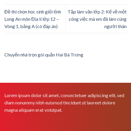
Đề thi chọn học sinh giỏi tỉnh
Tập làm văn lớp 2: Kể về một
Long An môn Địa lí lớp 12 –
công việc mà em đã làm cùng
Vòng 1, bảng A (có đáp án)
người thân
Chuyển nhà trọn gói quận Hai Bà Trưng
Lorem ipsum dolor sit amet, consectetuer adipiscing elit, sed
diam nonummy nibh euismod tincidunt ut laoreet dolore
magna aliquam erat volutpat.