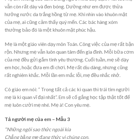
vẫn còn rất dày và đen bóng. Dường như em được thừa
hưởng nước da trắng hồng từ mẹ. Khi nhìn vào khuôn mặt
của mẹ, ai cũng cảm thấy quý mến. Các bác hàng xóm
thường bảo đó là một khuôn mặt phúc hậu.
Mẹ là một giáo viên dạy môn Toán. Công việc của mẹ rất bận
rộn. Nhưng mẹ vẫn luôn quan tâm đến gia đình. Mỗi bữa cơm
của mẹ đều gửi gắm tình yêu thương. Cuối tuần, mẹ sẽ dạy
em học, hoặc đưa em đi chơi. Mẹ rất dịu dàng, nhưng cũng
rất nghiêm khắc. Mỗi lần em mắc lỗi, mẹ đều nhắc nhở.
Cô giáo em nói: “ Trong tất cả các kì quan thì trái tim người
mẹ là kì quan vĩ đại nhất”. Em sẽ cố gắng học tập thật tốt để
mẹ luôn cười mẹ nhé. Mẹ à! Con yêu mẹ.
Tả người mẹ của em – Mẫu 3
“Những ngôi sao thức ngoài kia
Chẳng bằng mẹ đang thức vì chúng con.