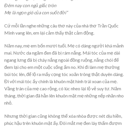
Đêm nay con ngủ giấc tròn
Mẹ là ngọn gió của con suốt đời”
Cứ mỗi lần nghe những câu thơ này của nhà thơ Trần Quốc
Minh vang lên, em lại cảm thấy thật cảm động.
Năm nay, mẹ em bốn mươi tuổi. Mẹ có dáng người khá mảnh
mai. Nước da ngăm đen đã bị rám nắng. Mái tóc của mẹ dài
ngang lưng đã bị cháy nắng ngoài đồng ruộng, nắng chói để
đem lại cho em một cuộc sống ấm no. Khi đi làm mẹ thường
búi tóc lên, để lộ ra mấy cọng tóc xoăn trông thật duyên dáng.
Đi với mái tóc ấy chính là khuôn mặt hình trái xoan của mẹ.
Vầng trán của mẹ cao rộng, có lúc nheo lại lộ vẻ suy tư. Năm
tháng, thời gian đã hằn lên khuôn mặt mẹ những nếp nhăn nho
nhỏ.
Nhưng thời gian cũng không thể xóa nhòa được nét dịu hiền,
phúc hậu trên khuôn mặt ấy. Đôi mắt mẹ đen láy thấm đượm