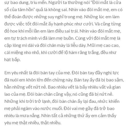
sự bao dung, trìu mến. Người ta thường nói “Đôi mắt là cửa
sổ của tâm hồn” quả là không sai. Nhìn vào đôi mắt mẹ, em có
thể đoán được những suy nghĩ trong mẹ. Những lúc em làm
được việc tốt đôi mắt ấy hạnh phúc như cười. Và cũng từng
đỏ hoe khi mỗi lần em làm điều sai trái. Nhìn vào đôi mắt mẹ,
em tự trách mình vì đã làm mẹ buồn. Cùng với đôi mắt mẹ là
cặp lông mi dài và đôi chân mày lá liễu dày. Mũi mẹ cao cao,
cái miệng nho nhỏ, khi cười để lộ hàm răng trắng, đều như
hạt bắp.
Em yêu nhất là đôi bàn tay của mẹ. Đôi bàn tay đầy nghị lực
đã nuôi em khôn lớn đến chừng này. Bàn tay ấy đã bị bao sậm,
hằn những vết nứt nẻ. Bao nhiêu vết là bấy nhiêu vất vả gian
lao của mẹ. Đôi bàn chân cũng vậy, nó cũng đã bị nứt nẻ.
Những khi trời trở lạnh, đôi bàn chân ấy lại đau, nhức khiến
mẹ phải ngâm vào nước muối. Đôi vai mẹ gầy đã trở bao
nhiêu là mưa nắng. Nhìn tất cả những thứ ấy em cảm thấy
yêu mẹ thật nhiều, thật nhiều.