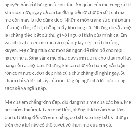
nguyên bản, rồi búi gọn ở sau đầu. Áo quần của mẹ cũng rất ít
khi mua mới, ngay cả cái túi đựng tiền ở chợ đã sứt chỉ mà
mẹ còn may lại để dùng tiếp. Những món trang sức, mĩ phẩm
của mẹ cũng rất ít, chẳng mấy khi dùng cả. Nhưng dù vậy, mẹ
lại chẳng tiếc bất cứ thứ gì với người thân của mình cả. Em
và anh trai được mẹ mua áo quần, giày dép mới thường
xuyên. Mẹ cũng mua các món ăn ngon để tẩm bổ cho mọi
người nữa. Sáng sáng mẹ phải dậy sớm để ra chợ đầu mối lấy
hàng rồi ra chợ bán. Nhưng khi tan chợ về nhà, mẹ vẫn bận
rộn cơm nước, dọn dẹp nhà cửa chứ chẳng đi nghỉ ngay. Sự
chăm chỉ và hi sinh ấy của mẹ đã giúp ngôi nhà lúc nào cũng
sạch sẽ và ngăn nắp.
Mẹ của em chẳng xinh đẹp, dịu dàng như mẹ của các bạn. Mẹ
hơi luộm thuộm, lại ăn to nói lớn, không thích cắm hoa, làm
bánh. Nhưng đối với em, chẳng có bất kì ai hay bất kì thứ gì
trên thế giới này có thể tuyệt vời hơn mẹ của em cả.