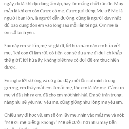
ngày, dù là khi dịu dàng ấm áp, hay lúc mắng chửi răn đe. May
mắn là khi em còn được có mẹ, được gọi tiếng Mẹ ơi! Mẹ là
người bạn lớn, là người dẫn đường, cũng là người duy nhất
đủ bao dung đón em vào lòng sau mỗi lần té ngã. Ôm mẹ là
ôm cả bình yên.
Sau này em sẽ lớn, mẹ sẽ già đi, lời hứa năm nào em hứa với
mẹ, “khi con đi làm rồi, có tiền, con sẽ đưa mẹ đi du lịch khắp
thế giới”, lời hứa ấy, không biết mẹ có đợi để em thực hiện
được.
Em nghe lời sư ông và cô giáo dạy, mỗi lần soi mình trong
gương, em thấy mắt em là mắt mẹ, tóc em là tóc mẹ. Cảm ơn
mẹ vì đã sinh ra em, đã cho em một hình hài. Em sẽ trân trọng,
nâng niu, sẽ yêu như yêu mẹ, cũng giống như lòng mẹ yêu em.
Chiều nay đi học về, em sẽ ôm lấy mẹ, nhìn vào mắt mẹ và nói:
“Mẹ ơi, mẹ biết gì không?” Mẹ sẽ cười, hơi nhíu mày băn