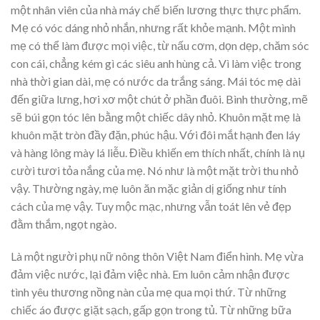
một nhân viên của nhà máy chế biến lương thực thực phẩm.
Mẹ có vóc dáng nhỏ nhắn, nhưng rất khỏe mạnh. Một mình
mẹ có thể làm được mọi việc, từ nấu cơm, dọn dẹp, chăm sóc
con cái, chẳng kém gì các siêu anh hùng cả. Vì làm việc trong
nhà thời gian dài, mẹ có nước da trắng sáng. Mái tóc mẹ dài
đến giữa lưng, hơi xơ một chút ở phần đuôi. Bình thường, mẽ
sẽ búi gọn tóc lên bằng một chiếc dây nhỏ. Khuôn mặt mẹ là
khuôn mặt tròn đầy đặn, phúc hậu. Với đôi mắt hạnh đen láy
và hàng lông mày lá liễu. Điều khiến em thích nhất, chính là nụ
cười tươi tỏa nắng của mẹ. Nó như là một mặt trời thu nhỏ
vậy. Thường ngày, mẹ luôn ăn mặc giản dị giống như tính
cách của mẹ vậy. Tuy mộc mạc, nhưng vẫn toát lên vẻ đẹp
đằm thắm, ngọt ngào.
Là một người phụ nữ nông thôn Việt Nam điển hình. Mẹ vừa
đảm việc nước, lại đảm việc nhà. Em luôn cảm nhận được
tình yêu thương nồng nàn của mẹ qua mọi thứ. Từ những
chiếc áo được giặt sạch, gấp gọn trong tủ. Từ những bữa