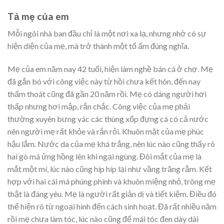
Tả mẹ của em
Mỗi ngôi nhà ban đầu chỉ là một nơi xa lạ, nhưng nhờ có sự
hiện diện của mẹ, mà trở thành một tổ ấm đúng nghĩa.
Mẹ của em năm nay 42 tuổi, hiện làm nghề bán cá ở chợ. Mẹ
đã gắn bó với công việc này từ hồi chưa kết hôn, đến nay
thấm thoát cũng đã gần 20 năm rồi. Mẹ có dáng người hơi
thấp nhưng hơi mập, rắn chắc. Công việc của mẹ phải
thường xuyên bưng vác các thùng xốp đựng cá có cả nước
nên người mẹ rất khỏe và rắn rỏi. Khuôn mặt của mẹ phúc
hậu lắm. Nước da của mẹ khá trắng, nên lúc nào cũng thấy rõ
hai gò má ửng hồng lên khi ngại ngùng. Đôi mắt của mẹ là
mắt một mí, lúc nào cũng híp híp lại như vầng trăng rằm. Kết
hợp với hai cái má phúng phính và khuôn miệng nhỏ, trông mẹ
thật là đáng yêu. Mẹ là người rất giản dị và tiết kiệm. Điều đó
thể hiện rõ từ ngoại hình đến cách sinh hoạt. Đã rất nhiều năm
rồi mẹ chưa làm tóc, lúc nào cũng để mái tóc đen dày dài