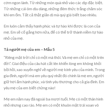
cơm ngon lành. Từ những món quà nhỏ vào các dịp đặc biệt.
Từ những cái ôm dịu dàng, những đêm thức trắng chăm sóc
khi em ốm. Tất cả thật giản dị mà quý giá biết bao nhiêu.
Em luôn cảm thấy hạnh phúc và tự hào khi được là con của
mẹ. Em sẽ cố gắng hơn nữa, để có thể trở thành niềm tự hào
nhỏ của mẹ.
Tả người mẹ của em – Mẫu 5
“Riêng mặt trời chỉ có một mà thôi. Và mẹ em chỉ có một trên
đời”. Giai điệu của câu hát cất lên khiến lòng em không khỏi
bồi hồi, xao xuyến nghĩ về người mẹ kính yêu của mình. Trong
gia đình, người mà em yêu quý nhất đó chính là mẹ em, người
giữ hơi ấm hạnh phúc, và tình yêu thương cho cả gia đình. Em
yêu mẹ của em biết chừng nào!
Mẹ em năm nay đã ngoài ba mươi tuổi. Mẹ có một thân hình
nhỏ nhưng cao ráo. Mẹ em có một khuôn mặt trái xoan vô