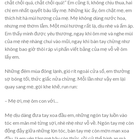
chật chội quá, chật chội quá!” Em cũng lì, không chịu thua, hai
chị em nhất quyết bâu lấy mẹ. Những lúc ấy, ôm chặt mẹ, em
thích hít hà mùi hương của mẹ. Mẹ không dùng nước hoa,
nhưng mẹ thơm lắm. Một mùi hương rất lạ, dịu nhẹ và ấm áp.
Em thấy mình được yêu thương, ngay khi ôm mẹ và nghe mùi
của mẹ nhẹ nhàng chui vào mũi, ngay khi bàn tay chừng như
không bao giờ thôi ráp vì phấn viết bảng của mẹ vỗ về ôm
lấy em.
Những đêm mùa đông lạnh, gió rít ngoài cửa sổ, em thường
sợ bóng tối, thức giấc nửa chừng. Mỗi lần như vậy em lại
quay sang mẹ, gọi khe khẽ, run run:
– Mẹ ơi, mẹ ôm con với…
Mẹ dịu dàng đưa tay xoa đầu em, những ngón tay luồn vào
tóc em mân mê từng sợi, nhè nhẹ như vỗ về. Ngón tay mẹ còn
động đậy giữa những lọn tóc, bàn tay mẹ còn mơn man xoa
đầu, là em yên tâm mẹ hãy còn thức, rồi cứ thế bình an mà