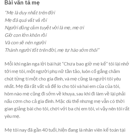
Bài văn tả mẹ
“Mẹ là duy nhất trên đời
Mẹ đã quá vất vả rồi
Người dũng cảm tuyệt vời là mẹ, mẹ ơi
Giờ con lớn khôn rồi
Và con sẽ nên người
Thành người tốt trên đời, mẹ tự hào sớm thôi”
Mỗi khi ngân nga lời bài hát “Chưa bao giờ mẹ kể” tôi lại nhớ
tới mẹ tôi, một người phụ nữ tần tảo, luôn cố gắng chăm
chút từng tí một cho gia đình, và mẹ cũng là người tôi yêu
nhất. Mẹ đã rất vất vả để lo cho tôi và hai em của của tôi,
hôm nào mẹ cũng đi sớm về khuya, sau khi đi làm về lại phải
nấu cơm cho cả gia đình. Mặc dù thế nhưng mẹ vẫn có thời
gian giảng bài cho tôi, chơi với ba chị em tôi, vì vậy nên tôi rất
yêu mẹ.
Mẹ tôi nay đã gần 40 tuổi, hiện đang là nhân viên kế toán tại