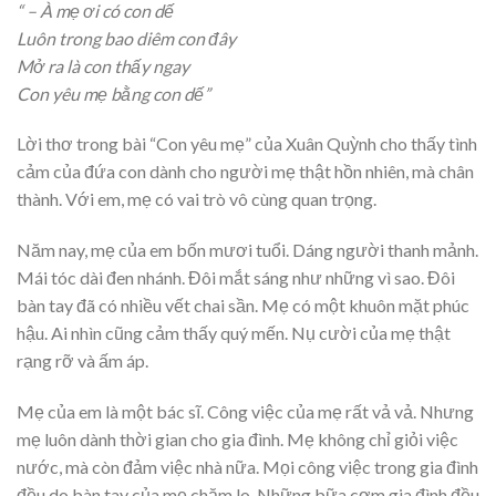
“
– À mẹ ơi có con dế
Luôn trong bao diêm con đây
Mở ra là con thấy ngay
Con yêu mẹ bằng con dế”
Lời thơ trong bài “Con yêu mẹ” của Xuân Quỳnh cho thấy tình
cảm của đứa con dành cho người mẹ thật hồn nhiên, mà chân
thành. Với em, mẹ có vai trò vô cùng quan trọng.
Năm nay, mẹ của em bốn mươi tuổi. Dáng người thanh mảnh.
Mái tóc dài đen nhánh. Đôi mắt sáng như những vì sao. Đôi
bàn tay đã có nhiều vết chai sần. Mẹ có một khuôn mặt phúc
hậu. Ai nhìn cũng cảm thấy quý mến. Nụ cười của mẹ thật
rạng rỡ và ấm áp.
Mẹ của em là một bác sĩ. Công việc của mẹ rất vả vả. Nhưng
mẹ luôn dành thời gian cho gia đình. Mẹ không chỉ giỏi việc
nước, mà còn đảm việc nhà nữa. Mọi công việc trong gia đình
đều do bàn tay của mẹ chăm lo. Những bữa cơm gia đình đều