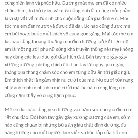
cùng hiền lành và phúc hậu. Gương mặt mẹ em đã có nhiều
chân chim, do thời gian và mưa nắng dãi dầu, cũng một phần
là vì sự vất vả mưu sinh cho cuộc sống của gia đình em. Mái
tóc mẹ em đen mượt và được để dài, lúc nào cũng được mẹ
em búi hoặc buộc một cách vô cùng gọn gàng. Mái tóc mẹ em
lúc nào cũng thoang thoảng mùi đinh hương, bồ kết. Do mẹ
em là một người phụ nữ sống khá truyền thống nên mẹ không
hay dùng các loại dầu gội đầu hiện đại. Bàn tay mẹ gầy gầy
xương xương, nhưng chính đôi bàn tay lại ngày qua ngày,
tháng qua tháng chăm sóc cho em từng bữa ăn tới giấc ngủ.
Em thích nhất là ngắm nhìn nụ cười của mẹ. Nụ cười tỏa rạng
như ánh bình minh, nhìn mẹ cười mà lúc nào trong lòng em
cũng cảm thấy vô cùng hạnh phúc.
Mẹ em lúc nào cũng yêu thương và chăm sóc cho gia đình em
rất chu đáo. Đôi bàn tay gầy gầy xương xương của em, sớm
nào cũng chuẩn bị những bữa ăn giàu chất dinh dưỡng, đủ
năng lượng cho một người làm việc và học tập của bố con