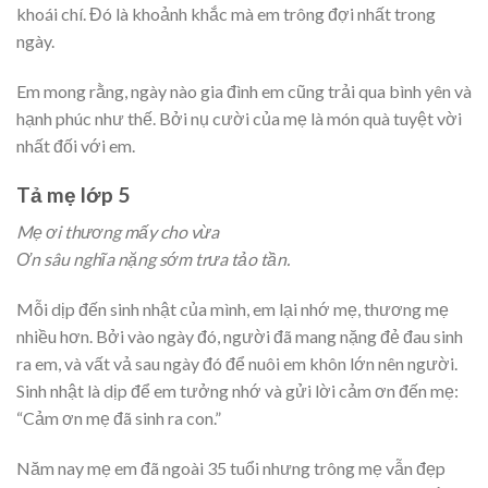
khoái chí. Đó là khoảnh khắc mà em trông đợi nhất trong
ngày.
Em mong rằng, ngày nào gia đình em cũng trải qua bình yên và
hạnh phúc như thế. Bởi nụ cười của mẹ là món quà tuyệt vời
nhất đối với em.
Tả mẹ lớp 5
Mẹ ơi thương mấy cho vừa
Ơn sâu nghĩa nặng sớm trưa tảo tần.
Mỗi dịp đến sinh nhật của mình, em lại nhớ mẹ, thương mẹ
nhiều hơn. Bởi vào ngày đó, người đã mang nặng đẻ đau sinh
ra em, và vất vả sau ngày đó để nuôi em khôn lớn nên người.
Sinh nhật là dịp để em tưởng nhớ và gửi lời cảm ơn đến mẹ:
“Cảm ơn mẹ đã sinh ra con.”
Năm nay mẹ em đã ngoài 35 tuổi nhưng trông mẹ vẫn đẹp