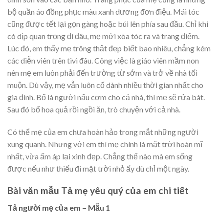
bộ quần áo đồng phục màu xanh dương đơn điệu. Mái tóc
cũng được tết lại gọn gàng hoặc búi lên phía sau đầu. Chỉ khi
có dịp quan trọng đi đâu, mẹ mới xõa tóc ra và trang điểm.
Lúc đó, em thấy mẹ trông thật đẹp biết bao nhiêu, chẳng kém
các diễn viên trên tivi đâu. Công việc là giáo viên mầm non
nên mẹ em luôn phải đến trường từ sớm và trở về nhà tối
muộn. Dù vậy, mẹ vẫn luôn cố dành nhiều thời gian nhất cho
gia đình. Bố là người nấu cơm cho cả nhà, thì mẹ sẽ rửa bát.
Sau đó bổ hoa quả rồi ngồi ăn, trò chuyện với cả nhà.
Có thể mẹ của em chưa hoàn hảo trong mắt những người
xung quanh. Nhưng với em thì mẹ chính là mặt trời hoàn mĩ
nhất, vừa ấm áp lại xinh đẹp. Chẳng thể nào mà em sống
được nếu như thiếu đi mặt trời nhỏ ấy dù chỉ một ngày.
Bài văn mẫu Tả mẹ yêu quý của em chi tiết
Tả người mẹ của em – Mẫu 1