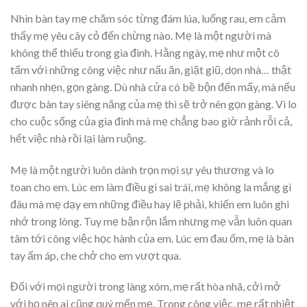
Nhìn bàn tay mẹ chăm sóc từng đám lúa, luống rau, em cảm
thấy mẹ yêu cây cỏ đến chừng nào. Mẹ là một người mà
không thể thiếu trong gia đình. Hằng ngày, mẹ như một cô
tấm với những công việc như nấu ăn, giặt giũ, dọn nhà… thật
nhanh nhẹn, gọn gàng. Dù nhà cửa có bề bộn đến mấy, mà nếu
được bàn tay siêng năng của mẹ thì sẽ trở nên gọn gàng. Vì lo
cho cuộc sống của gia đình mà mẹ chẳng bao giờ rảnh rỗi cả,
hết việc nhà rồi lại làm ruộng.
Mẹ là một người luôn dành trọn mọi sự yêu thương và lo
toan cho em. Lúc em làm điều gì sai trái, mẹ không la mắng gì
đâu mà mẹ dạy em những điều hay lẽ phải, khiến em luôn ghi
nhớ trong lòng. Tuy mẹ bận rộn lắm nhưng mẹ vẫn luôn quan
tâm tới công việc học hành của em. Lúc em đau ốm, mẹ là bàn
tay ấm áp, che chở cho em vượt qua.
Đối với mọi người trong làng xóm, mẹ rất hòa nhã, cởi mở
với họ nên ai cũng quý mến mẹ. Trong công việc, mẹ rất nhiệt