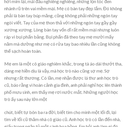
hơi mím lại, mái đầu nghiêng nghiêng, những lọn tóc đen
nhánh rũ trên vai mềm mại. Mẹ có bàn tay đẹp lắm. Đó không
phải là bàn tay búp măng, cũng không phải những ngón tay
ngòi viết. Tay của mẹ thon thả với những ngón tay gầy gầy
xương xương. Lòng bàn tay vốn dĩ rất mềm mại nhưng luôn
ráp vì bụi phấn bảng. Bụi phấn đã theo tay mẹ mười mấy
năm mà dường như mẹ có rửa tay bao nhiêu lần cũng không
thể sạch hoàn toàn.
Mẹ em là một cô giáo nghiêm khắc, trong tà áo dài thướt tha,
dáng mẹ hiền dịu là vậy, mà học trò nào cũng sợ mẹ. Sợ
nhưng rất thương. Có lần, mẹ nhận được lá thư anh học trò
cũ, báo rằng vì hoàn cảnh gia đình, anh phải nghỉ học lên thành
phố mưu sinh, em thấy mẹ rơi nước mắt. Những người học
trò ấy sau này lớn một
chút, biết tự bôn ba ra đời, biết tìm cho mình một lối đi, lại
tìm về lối cũ thăm nhà cô giáo cũ. Anh học trò có lần đến nhà,
giấu trong ngăn tủ một cành hoa hồng. Em hỏi anh làm gì đó,