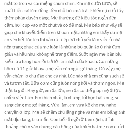
mắt to tròn và cái miệng chúm chím. Khi mẹ cười tươi, sẽ
xuất hiện cái lúm đồng tiền nhỏ bên má trái, khiến nụ cười ấy
thêm phần duyên dáng. Mẹ thường để kiểu tóc ngắn đến
cằm, hơi cụp vào một chút và có để mái. Mẹ bảo như vậy sẽ
giúp che khuyết điểm trên khuôn mặt, nhưng em thấy dù mẹ
có vén hết tóc lên thì vẫn rất đẹp. Vì chủ yếu làm việc ở nhà,
nên trang phục của mẹ luôn là những bộ quần áo ở nhà đơn
giản và hầu như không hề trang điểm. Suốt ngày mẹ bận bịu
kiểm tra hàng hóa rồi trả lời tin nhắn của khách. Có những
hôm đã 11 giờ khuya, mẹ vẫn còn ngồi gói hàng. Dù vậy, mẹ
vẫn chăm lo chu đáo cho cả nhà. Lúc nào nhà em cũng sạch sẽ
và tươm tất. Bữa cơm cũng luôn nóng hổi và thơm ngon. Mẹ
thật là giỏi. Bây giờ, em đã lớn, nên đã có thể giúp mẹ được
nhiều việc hơn. Em thích nhất, là những tối học bài xong, sẽ
sang cùng mẹ gói hàng. Vừa làm, em vừa kể cho mẹ nghe
chuyện ở lớp. Mẹ sẽ chăm chú lắng nghe và nhìn em bằng ánh
mắt dịu dàng, trìu mến. Còn bố sẽ ngồi ở bên cạnh, thỉnh
thoảng chêm vào những câu bông đùa khiến hai mẹ con cười