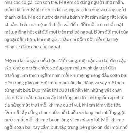
như các cô gái còn son trẻ. Mẹ em có dáng người nhỏ nhắn,
mảnh khảnh. Mái tóc mẹ dài ngang vai, đen óng và rạng ngời
thanh xuân. Mẹ có nước da màu bánh mật rám nắng rất khỏe
khoắn. Trên má mẹ xuất hiện vài đốm đồi mồi tròn nhỏ nhạt
màu, giống hệt cái đồi mồi trên má bà ngoại. Đốm đồi mồi của
ngoại đậm hơn, khi mẹ già, chắc cái đốm đồi mồi của mẹ
cũng sẽ đậm như của ngoại.
Mẹ em là cô giáo tiểu học. Mỗi sáng, mẹ mặc áo dài, đeo cặp
táp, chở em trên chiếc xe đạp sơn màu xanh da trời đến
trường. Em thích ngắm nhìn mỗi khi mẹ nghiêng đầu soạn bài
bên trang giáo án. Đôi mắt màu nâu dịu dàng và say mê theo
từng nét bút. Đuôi mắt khi cười sẽ hằn lên những vết chân
chim. Đôi mắt màu nâu ấy thường ánh lên những ấm áp như
tia nắng mặt trời mỗi khi mẹ cười vui, khi em làm việc tốt.
Đôi mắt ấy cũng chan chứa nỗi buồn và long lanh những giọt
nước mắt mỗi khi mẹ buồn lòng vì em phạm lỗi. Mỗi khi mẹ
ngồi soạn bài, tay cầm bút, tập trung bên giáo án, đôi môi nhỏ