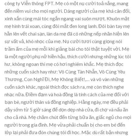
công ty Viễn thông FPT. Mẹ có một nụ cười toả nắng, mang
đến niềm vui cho mọi người. Dáng người của mẹ khá cân đối,
xinh xắn cùng mái tóc ngắn ngang vai suôn mượt. Khuôn mặt
mẹ hình trái xoan, cùng đôi mắt đen long lanh. Đôi bàn tay mẹ
hằn lên vết chai sạn, làn da mẹ đã có những nếp nhăn hiện lên
sự vất vả, khó nhọc của mẹ. Nụ cười tươi cùng giọng nói
trầm ấm của mẹ mỗi khi giảng bài cho tôi thật tuyệt vời. Mẹ
là một người phụ nữ hiền hậu, thích cười nhưng những lúc tôi
hư, không ngoan thì mẹ có hơi nghiêm khắc. Mẹ thích đọc
những cuốn sách hay như: Vô Cùng Tàn Nhẫn, Vô Cùng Yêu
Thương, Con Nghĩ Đi, Mẹ Không Biết!,… và vô vàn những
cuốn sách khác, ngoài thích đọc sách ra, mẹ còn thích nghe
nhạc nữa. Điềm đạm và hoà đồng là tính cách của mẹ đối với
bạn bè, người thân và đồng nghiệp. Hằng ngày, mẹ đều phải
dậy sớm từ 5 giờ sáng để dọn dẹp nhà cửa, đi chợ và nấu ăn
cho cả nhà. Mẹ chăm chút đến từng bữa ăn, giấc ngủ cho mọi
người trong gia đình. Mẹ vừa phải chuẩn bị cho em bé đến
lớp lại phải đưa đón chúng tôi đi học. Mặc dù rất bận nhưng