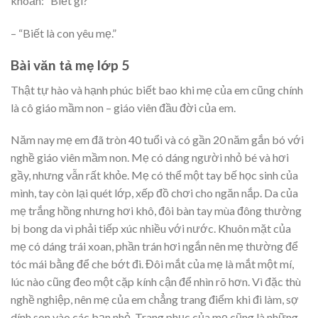
khoăn: “Biết gì?”
– “Biết là con yêu mẹ.”
Bài văn tả mẹ lớp 5
Thật tự hào và hạnh phúc biết bao khi mẹ của em cũng chính
là cô giáo mầm non – giáo viên đầu đời của em.
Năm nay mẹ em đã tròn 40 tuổi và có gần 20 năm gắn bó với
nghề giáo viên mầm non. Mẹ có dáng người nhỏ bé và hơi
gầy, nhưng vẫn rất khỏe. Mẹ có thể một tay bế học sinh của
mình, tay còn lại quét lớp, xếp đồ chơi cho ngăn nắp. Da của
mẹ trắng hồng nhưng hơi khô, đôi bàn tay mùa đông thường
bị bong da vì phải tiếp xúc nhiều với nước. Khuôn mặt của
mẹ có dáng trái xoan, phần trán hơi ngắn nên mẹ thường để
tóc mái bằng để che bớt đi. Đôi mắt của mẹ là mắt một mí,
lúc nào cũng đeo một cặp kính cận để nhìn rõ hơn. Vì đặc thù
nghề nghiệp, nên mẹ của em chẳng trang điểm khi đi làm, sợ
dính son vào các bạn nhỏ. Trang phục của mẹ cũng là những