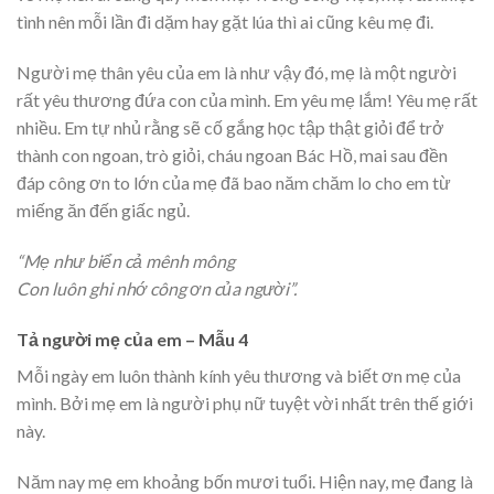
tình nên mỗi lần đi dặm hay gặt lúa thì ai cũng kêu mẹ đi.
Người mẹ thân yêu của em là như vậy đó, mẹ là một người
rất yêu thương đứa con của mình. Em yêu mẹ lắm! Yêu mẹ rất
nhiều. Em tự nhủ rằng sẽ cố gắng học tập thật giỏi để trở
thành con ngoan, trò giỏi, cháu ngoan Bác Hồ, mai sau đền
đáp công ơn to lớn của mẹ đã bao năm chăm lo cho em từ
miếng ăn đến giấc ngủ.
“Mẹ như biển cả mênh mông
Con luôn ghi nhớ công ơn của người”.
Tả người mẹ của em – Mẫu 4
Mỗi ngày em luôn thành kính yêu thương và biết ơn mẹ của
mình. Bởi mẹ em là người phụ nữ tuyệt vời nhất trên thế giới
này.
Năm nay mẹ em khoảng bốn mươi tuổi. Hiện nay, mẹ đang là