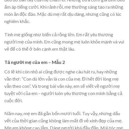
ấm áp tiếng cười. Khi rảnh rỗi, mẹ thường sáng tạo ra những
món ăn độc đáo. Mặc dù mẹ rất dịu dàng, nhưng cũng có lúc
nghiêm khắc.
Tình mẹ giống như biển cả rộng lớn. Em rất yêu thương
người mẹ của mình. Em cũng mong mẹ luôn khỏe mạnh và vui
vẻ để có thể ở bên cạnh em thật lâu.
Tả người mẹ của em – Mẫu 2
Có lẽ khi còn nhỏ ai cũng được nghe câu hát ru, hay những
vần thơ: “Con dù lớn vẫn là con của mẹ. Đi hết đời lòng mẹ
vẫn theo con”. Và trong bài văn này, em sẽ viết về người mẹ
tuyệt vời của em – người luôn yêu thương con mình bằng cả
cuộc đời.
Năm nay, mẹ em đã gần bốn mươi tuổi. Tuy vậy, nhưng dấu
vết của thời gian cũng không làm mất đi vẻ xinh đẹp của mẹ.
Mẹ em không cao lắm. Dáng người khá đầy đặn. Mái tóc mẹ