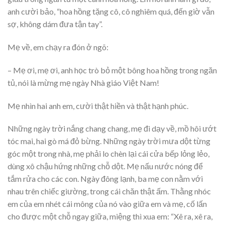
anh cười bảo, “hoa hồng tặng cô, cô nghiêm quá, đến giờ vẫn
sợ, không dám đưa tận tay”.
Mẹ về, em chạy ra đón ở ngõ:
– Mẹ ơi, mẹ ơi, anh học trò bỏ một bông hoa hồng trong ngăn
tủ, nói là mừng mẹ ngày Nhà giáo Việt Nam!
Mẹ nhìn hai anh em, cười thật hiền và thật hạnh phúc.
Những ngày trời nắng chang chang, mẹ đi dạy về, mồ hôi ướt
tóc mai, hai gò má đỏ bừng. Những ngày trời mưa dột từng
góc một trong nhà, mẹ phải lo chèn lại cái cửa bếp lỏng lẻo,
dùng xô chậu hứng những chỗ dột. Mẹ nấu nước nóng để
tắm rửa cho các con. Ngày đông lạnh, ba mẹ con nằm với
nhau trên chiếc giường, trong cái chăn thật ấm. Thằng nhóc
em của em nhét cái mông của nó vào giữa em và mẹ, cố lấn
cho được một chỗ ngay giữa, miệng thì xua em: “Xê ra, xê ra,