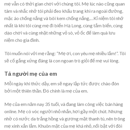
mẹ vẫn có thời gian chơi với chúng tôi. Mẹ lúc nào cũng quan
tâm và nhắc nhở tôi phải đeo khẩu trang khi ra ngoài đường,
mặc áo chống nắng và bôi kem chống nắng,…Kỉ niệm tôi nhớ
nhất là khi tôi cùng mẹ đi biển Hạ Long, cùng tắm biển, cùng
dạo chơi và cùng nhặt những vỏ sò, vỏ ốc để làm quà lưu
niệm cho gia đình.
Tôi muốn nói với mẹ rằng: “Mẹ ơi, con yêu mẹ nhiều lắm!”. Tôi
sẽ cố gắng xứng đáng là con ngoan trò giỏi để mẹ vui lòng.
Tả người mẹ của em
Mỗi ngày khi thức dậy, em sẽ ngay lập tức được chào đón
bởi một thiên thần. Đó chính là mẹ của em.
Mẹ của em năm nay 35 tuổi, và đang làm công việc bán hàng
online. Mẹ có vóc người nhỏ nhắn, hơi gầy một chút. Nhưng
nhờ có nước da trắng hồng và gương mặt thanh tú, nên trông
mẹ xinh xắn lắm. Khuôn mặt của mẹ khá nhỏ, nổi bật với đôi