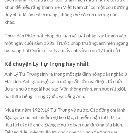
khôn để hiểu rằng thanh niên Việt Nam chỉ có một con đường
duy nhất là làm cách mạng, không thể có con đường nào
khác.
Thực dân Pháp bất chấp dư luận và luật pháp, xử tử anh vào
một ngày cuối năm 1931. Trước pháp trường, anh hiên ngang
hát vang bài Quốc tế ca. Năm ấy anh vừa tròn 17 tuổi đời.
Kể chuyện Lý Tự Trọng hay nhất
Anh Lý Tự Trọng sinh ra trong một gia đình nông dân nghèo ở
Hà Tĩnh. Anh giác ngộ cách mạng rất sớm và được tổ chức
đưa ra nước ngoài học tập. Vốn thông minh, anh học rất giỏi,
nói thạo tiếng Trung Quốc và tiếng Anh.
Mùa thu năm 1929, Lý Tự Trọng về nước. Các đồng chí lãnh
đạo giao cho anh nhiệm vụ liên lạc, chuyển nhận thư từ, tài
liệu tới các tổ chức Đảng ở nước bạn qua đường tàu biển.
Để tạo điều kiện thuận lợi cho công tác, anh đã đóng vai