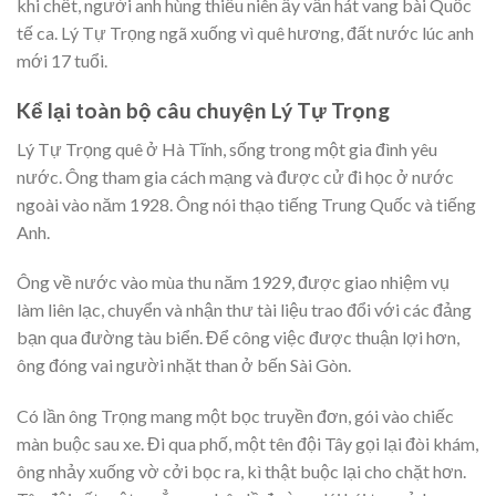
khi chết, người anh hùng thiếu niên ấy vẫn hát vang bài Quốc
tế ca. Lý Tự Trọng ngã xuống vì quê hương, đất nước lúc anh
mới 17 tuổi.
Kể lại toàn bộ câu chuyện Lý Tự Trọng
Lý Tự Trọng quê ở Hà Tĩnh, sống trong một gia đình yêu
nước. Ông tham gia cách mạng và được cử đi học ở nước
ngoài vào năm 1928. Ông nói thạo tiếng Trung Quốc và tiếng
Anh.
Ông về nước vào mùa thu năm 1929, được giao nhiệm vụ
làm liên lạc, chuyển và nhận thư tài liệu trao đổi với các đảng
bạn qua đường tàu biển. Để công việc được thuận lợi hơn,
ông đóng vai người nhặt than ở bến Sài Gòn.
Có lần ông Trọng mang một bọc truyền đơn, gói vào chiếc
màn buộc sau xe. Đi qua phố, một tên đội Tây gọi lại đòi khám,
ông nhảy xuống vờ cởi bọc ra, kì thật buộc lại cho chặt hơn.