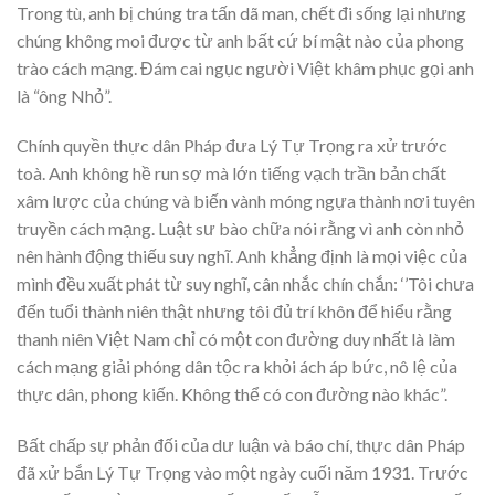
Trong tù, anh bị chúng tra tấn dã man, chết đi sống lại nhưng
chúng không moi được từ anh bất cứ bí mật nào của phong
trào cách mạng. Đám cai ngục người Việt khâm phục gọi anh
là “ông Nhỏ”.
Chính quyền thực dân Pháp đưa Lý Tự Trọng ra xử trước
toà. Anh không hề run sợ mà lớn tiếng vạch trần bản chất
xâm lược của chúng và biến vành móng ngựa thành nơi tuyên
truyền cách mạng. Luật sư bào chữa nói rằng vì anh còn nhỏ
nên hành động thiếu suy nghĩ. Anh khẳng định là mọi việc của
mình đều xuất phát từ suy nghĩ, cân nhắc chín chắn: ‘’Tôi chưa
đến tuổi thành niên thật nhưng tôi đủ trí khôn để hiểu rằng
thanh niên Việt Nam chỉ có một con đường duy nhất là làm
cách mạng giải phóng dân tộc ra khỏi ách áp bức, nô lệ của
thực dân, phong kiến. Không thể có con đường nào khác”.
Bất chấp sự phản đối của dư luận và báo chí, thực dân Pháp
đã xử bắn Lý Tự Trọng vào một ngày cuối năm 1931. Trước