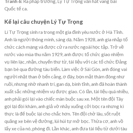
Tranh 6:
Ra pháp trường, Lý Tự Trọng vẫn hát vang bài
Quốc tế ca.
Kể lại câu chuyện Lý Tự Trọng
Lí Tự Trọng sinh ra trong một gia đình yêu nước ở Hà Tĩnh.
Anh là người thông minh, sáng dạ. Năm 1928, anh gia nhập tổ
chức cách mạng và được cử ra nước ngoài học tập. Trở về
nước vào mùa thu năm 1929, anh được tổ chức giao nhiệm
vụ liên lạc, nhận, chuyến thư từ, tài liệu với các tổ chức Đảng
bạn bè qua đường tàu biển. Làm việc ở Sài Gòn, anh đóng vai
người nhặt than ở bến cảng, ơ đây, bọn mật thám đông như
ruồi, nhưng nhờ nhanh trí, gan dạ, bình tĩnh, anh đã hoàn thành
xuất sắc những nhiệm vụ được giao. Có lần, tài liệu quá nhiều,
anh phải gói lại vào chiếc màn buộc sau xe. Một tên đội Tây
gọi lại đòi khám, anh giả vờ nhảy xuống cởi bọc ra nhưng kì
thực là đế buộc lại cho chắc hơn. Tên đội chờ lâu, sốt ruột
quăng xe bên vệ đường, lúi húi tự mở bọc. Thừa cơ, anh vồ
lấy xe của nó, phóng đi. Lần khác, anh đưa tài liệu từ dưới tàu