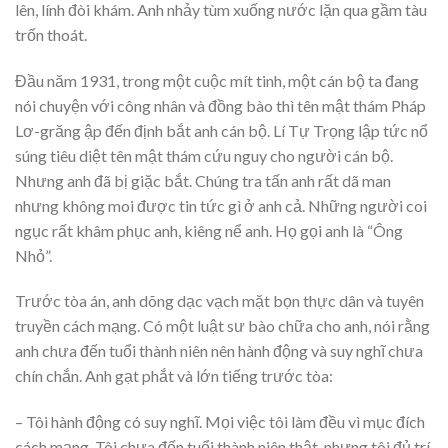
lên, lính đòi khám. Anh nhảy tùm xuống nước lặn qua gầm tàu
trốn thoát.
Đầu năm 1931, trong một cuộc mít tinh, một cán bộ ta đang
nói chuyện với công nhân và đồng bào thì tên mật thám Pháp
Lơ-grăng ập đến định bắt anh cán bộ. Lí Tự Trọng lập tức nổ
súng tiêu diệt tên mật thám cứu nguy cho người cán bộ.
Nhưng anh đã bị giặc bắt. Chúng tra tấn anh rất dã man
nhưng không moi được tin tức gì ở anh cả. Những người coi
ngục rất khâm phục anh, kiêng nể anh. Họ gọi anh là “Ông
Nhỏ”.
Trước tòa án, anh dõng dạc vạch mặt bọn thực dân và tuyên
truyền cách mạng. Có một luật sư bào chữa cho anh, nói rằng
anh chưa đến tuổi thành niên nên hành động và suy nghĩ chưa
chín chắn. Anh gạt phắt và lớn tiếng trước tòa:
– Tôi hành động có suy nghĩ. Mọi việc tôi làm đều vì mục đích
cách mạng. Tôi chưa đến tuổi thành niên thật, nhưng tôi đủ trí