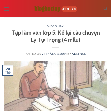
Skip
to
content
VIDEO HAY
Tập làm văn lớp 5: Kể lại câu chuyện
Lý Tự Trọng (4 mẫu)
POSTED ON
24 THÁNG 6, 2024
BY
ADMINCD
24
Th6