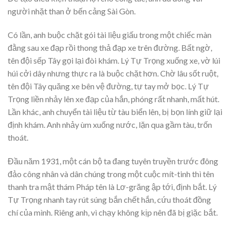
người nhặt than ở bến cảng Sài Gòn.
Có lần, anh buộc chặt gói tài liệu giấu trong một chiếc màn
đằng sau xe đạp rồi thong thả đạp xe trên đường. Bất ngờ,
tên đội sếp Tây gọi lại đòi khám. Lý Tự Trọng xuống xe, vờ lúi
húi cởi dây nhưng thực ra là buộc chặt hơn. Chờ lâu sốt ruột,
tên đội Tây quăng xe bên vệ đường, tự tay mở bọc. Lý Tự
Trọng liền nhảy lên xe đạp của hắn, phóng rất nhanh, mất hút.
Lần khác, anh chuyển tài liệu từ tàu biển lên, bị bọn lính giữ lại
định khám. Anh nhảy ùm xuống nước, lặn qua gầm tàu, trốn
thoát.
Đầu năm 1931, một cán bộ ta đang tuyên truyền trước đông
đảo công nhân và dân chúng trong một cuộc mít-tinh thì tên
thanh tra mật thám Pháp tên là Lơ-grăng ập tới, định bắt. Lý
Tự Trọng nhanh tay rút súng bắn chết hắn, cứu thoát đồng
chí của mình. Riêng anh, vì chạy không kịp nên đã bị giặc bắt.