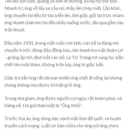
Tên đội sốt ruột, quẳng xe bên lề đường, lúi húi tự mở bọc.
Nhanh trí, ông vồ lấy xe của nó, nhảy lên chạy mất. Lần khác,
ông chuyển tài liệu từ tàu biển lên, lính giặc giữ lại trực khám,
ông nhanh chân ôm tài liệu nhảy xuống nước, lặn qua gầm tàu
trốn thoát.
Đầu năm 1931, trong một cuộc mít tinh, cán bộ ta đang nói
chuyện trước đông đảo đồng bào, tên thanh tra mật thám Lơ
– grăng ập tới, định bắt cán bộ. Lý Tự Trọng rút súng lục bắn
chết tên mật thám. Không trốn kịp, ông bị giặc bắt.
Giặc tra tấn ông rất dã man khiến ông chết đi sống lại nhưng
chúng không moi được bí mật gì ở ông.
Trong nhà giam, ông được người coi ngục rất khâm phục và
kiêng nể. Họ gọi thân mật là “Ông Nhỏ”.
Trước tòa án, ông dõng dạc vạch mặt bọn đế quốc và tuyên
truyền cách mạng. Luật sư bào chữa cho ông nói ông chưa