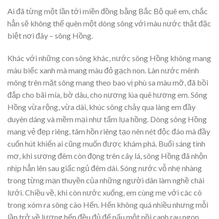
Ai đã từng một lần tới miền đồng bằng Bắc Bộ quê em, chắc
hẳn sẽ không thể quên một dòng sông với màu nước thật đặc
biệt nơi đây – sông Hồng.
Khác với những con sông khác, nước sông Hồng không mang
màu biếc xanh mà mang màu đỏ gạch non. Làn nước mênh
mông trên mặt sông mang theo bao vị phù sa màu mỡ, đã bồi
đắp cho bãi mía, bờ dâu, cho nương lúa quê hương em. Sông
Hồng vừa rộng, vừa dài, khúc sông chảy qua làng em đầy
duyên dáng và mềm mại như tấm lụa hồng. Dòng sông Hồng
mang vẻ đẹp riêng, tâm hồn riêng tạo nên nét độc đáo mà đầy
cuốn hút khiến ai cũng muốn được khám phá. Buổi sáng tinh
mơ, khi sương đêm còn đọng trên cây lá, sông Hồng đã nhộn
nhịp hẳn lên sau giấc ngủ đêm dài. Sóng nước vỗ nhẹ nhàng
trong từng mạn thuyền của những người dân làm nghề chài
lưới. Chiều về, khi còn nước xuống, em cùng mẹ với các cô
trong xóm ra sông cào Hến. Hến không quá nhiều nhưng mỗi
lần trở về lượng hến đều đủ để nấu một nồi canh rau ngon