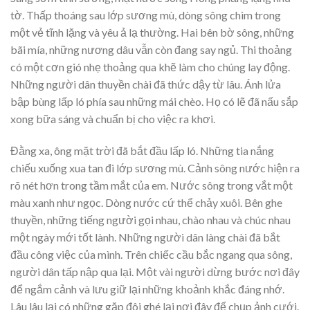
tờ. Thấp thoáng sau lớp sương mù, dòng sông chìm trong
một vẻ tĩnh lặng và yêu ả lạ thường. Hai bên bờ sông, những
bãi mía, những nương dâu vẫn còn đang say ngủ. Thi thoảng
có một cơn gió nhẹ thoảng qua khẽ làm cho chúng lay động.
Những người dân thuyền chài đã thức dậy từ lâu. Ánh lửa
bập bùng lấp ló phía sau những mái chèo. Họ có lẽ đã nấu sắp
xong bữa sáng và chuẩn bị cho việc ra khơi.
Đằng xa, ông mặt trời đã bắt đầu lấp ló. Những tia nắng
chiếu xuống xua tan đi lớp sương mù. Cảnh sông nước hiện ra
rõ nét hơn trong tầm mắt của em. Nước sông trong vắt một
màu xanh như ngọc. Dòng nước cứ thể chảy xuôi. Bên ghe
thuyền, những tiếng người gọi nhau, chào nhau và chúc nhau
một ngày mới tốt lành. Những người dân làng chài đã bắt
đầu công việc của mình. Trên chiếc cầu bắc ngang qua sông,
người dân tấp nập qua lại. Một vài người dừng bước nơi đây
để ngắm cảnh và lưu giữ lại những khoảnh khắc đáng nhớ.
Lâu lâu lại có những gặp đôi ghé lại nơi đây để chụp ảnh cưới.