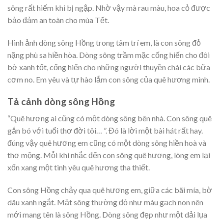
sông rất hiếm khi bị ngập. Nhờ vậy mà rau màu, hoa cỏ được
bảo đảm an toàn cho mùa Tết.
Hình ảnh dòng sông Hồng trong tâm trí em, là con sông đỏ
nặng phù sa hiền hòa. Dòng sông trầm mặc cống hiến cho đôi
bờ xanh tốt, cống hiến cho những người thuyền chài các bữa
cơm no. Em yêu và tự hào lắm con sông của quê hương mình.
Tả cảnh dòng sông Hồng
“Quê hương ai cũng có một dòng sông bên nhà. Con sông quê
gắn bó với tuổi thơ đời tôi… ”. Đó là lời một bài hát rất hay.
đúng vậy quê hương em cũng có một dòng sông hiền hoà và
thơ mộng. Mỗi khi nhắc đến con sông quê hương, lòng em lại
xốn xang một tình yêu quê hương tha thiết.
Con sông Hồng chảy qua quê hương em, giữa các bãi mía, bờ
dâu xanh ngắt. Mặt sông thường đỏ như màu gạch non nên
mới mang tên là sông Hồng. Dòng sông đẹp như một dải lụa