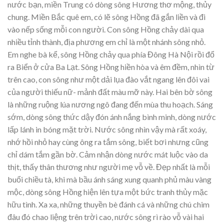
nước bạn, miền Trung có dòng sông Hương thơ mộng, thủy
chung. Miền Bắc quê em, có lẽ sông Hồng đã gắn liền và đi
vào nếp sống mỗi con người. Con sông Hồng chảy dài qua
nhiều tỉnh thành, địa phương em chỉ là một nhánh sông nhỏ.
Em nghe bà kể, sông Hồng chảy qua phía Đông Hà Nội rồi đổ
ra Biển ở cửa Ba Lạt. Sông Hồng hiền hòa và êm đềm, nhìn từ
trên cao, con sông như một dải lụa đào vắt ngang lên đôi vai
của người thiếu nữ- mảnh đất màu mỡ này. Hai bên bờ sông
là những ruộng lúa nương ngô đang đến mùa thu hoạch. Sáng
sớm, dòng sông thức dậy đón ánh nắng bình minh, dòng nước
lấp lánh in bóng mặt trời. Nước sông nhìn vậy mà rất xoáy,
nhớ hồi nhỏ hay cùng ông ra tắm sông, biết bơi nhưng cũng
chỉ dám tắm gần bờ. Cảm nhận dòng nước mát luộc vào da
thịt, thấy thân thương như người mẹ vỗ về. Đẹp nhất là mỗi
buổi chiều tà, khi mà bầu ánh sáng xung quanh phủ màu vàng
mộc, dòng sông Hồng hiện lên tựa một bức tranh thủy mặc
hữu tình. Xa xa, những thuyền bè đánh cá và những chú chim
đâu đó chao liệng trên trời cao, nước sông rì rào vỗ vài hai