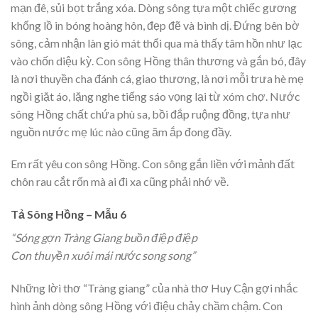
mạn đê, sủi bọt trắng xóa. Dòng sông tựa một chiếc gương
khổng lồ in bóng hoàng hôn, đẹp đẽ và bình dị. Đứng bên bờ
sông, cảm nhận làn gió mát thổi qua mà thấy tâm hồn như lạc
vào chốn diệu kỳ. Con sông Hồng thân thương và gắn bó, đây
là nơi thuyền cha đánh cá, giao thương, là nơi mỗi trưa hè mẹ
ngồi giặt áo, lặng nghe tiếng sáo vọng lại từ xóm chợ. Nước
sông Hồng chất chứa phù sa, bồi đắp ruộng đồng, tựa như
nguồn nước mẹ lúc nào cũng ăm ắp đong đầy.
Em rất yêu con sông Hồng. Con sông gắn liền với mảnh đất
chôn rau cắt rốn mà ai đi xa cũng phải nhớ về.
Tả Sông Hồng – Mẫu 6
“Sóng gợn Tràng Giang buồn điệp điệp
Con thuyền xuôi mái nước song song”
Những lời thơ “Tràng giang” của nhà thơ Huy Cận gợi nhắc
hình ảnh dòng sông Hồng với điệu chảy chầm chậm. Con