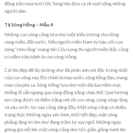
đồng bốn mùa tươi tốt. Sông hãy đưa cá về nuôi sống những
người dân.
Tả Sông Hồng – Mẫu 4
Những con sông cũng tựa như một biểu tượng cho từng
vùng miền, đất nước. Nếu người miền Nam tự hào với con
sông “chín rồng” mang tên Cửu Long thì người miền Bắc cũng
có niềm kiêu hãnh là con sông Hồng.
Cái tên đẹp đẽ ấy dường như đã phản ánh nét đặc trưng nhất
của con sông này. Đó chính là màu nước sông hồng đào, mang
màu của phù sa. Sông Hồng tựa như một dải lụa mềm mại,
khổng lồ vắt ngang qua vùng đồng bằng châu thổ. Quê hương
em cũng được tô điểm bằng nét vẽ con sông. Lòng sông rộng
và sâu, nước lúc nào cũng dâng đầy. Mặt sông cũng có nhiều
trạng thái. Những ngày yên bình, thời tiết đẹp, mặt sông
phẳng lặng im lìm như đang trầm tư suy nghĩ. Những ngày
giông gió nổi lên, mặt sông cũng như tức giận, gồng mình lên