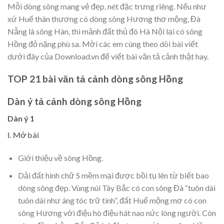
Mỗi dòng sông mang vẻ đẹp, nét đặc trưng riêng. Nếu như
xứ Huế thân thương có dòng sông Hương thơ mộng, Đà
Nẵng là sông Hàn, thì mảnh đất thủ đô Hà Nội lại có sông
Hồng đỏ nặng phù sa. Mời các em cùng theo dõi bài viết
dưới đây của Download.vn để viết bài văn tả cảnh thật hay.
TOP 21 bài văn tả cảnh dòng sông Hồng
Dàn ý tả cảnh dòng sông Hồng
Dàn ý 1
I. Mở bài
Giới thiệu về sông Hồng.
Dải đất hình chữ S mềm mại được bồi tụ lên từ biết bao
dòng sông đẹp. Vùng núi Tây Bắc có con sông Đà “tuôn dài
tuôn dài như áng tóc trữ tình”, đất Huế mộng mơ có con
sông Hương với điệu hò điệu hát nao nức lòng người. Còn