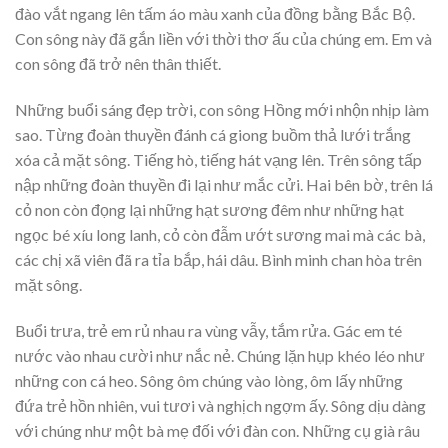
đào vắt ngang lên tấm áo màu xanh của đồng bằng Bắc Bộ.
Con sông này đã gắn liền với thời thơ ấu của chúng em. Em và
con sông đã trở nên thân thiết.
Những buổi sáng đẹp trời, con sông Hồng mới nhộn nhịp làm
sao. Từng đoàn thuyền đánh cá giong buồm thả lưới trắng
xóa cả mặt sông. Tiếng hò, tiếng hát vạng lên. Trên sông tấp
nập những đoàn thuyền đi lại như mắc cửi. Hai bên bờ, trên lá
cỏ non còn đọng lại những hạt sương đêm như những hạt
ngọc bé xíu long lanh, cỏ còn đẫm ướt sương mai mà các bà,
các chị xã viên đã ra tỉa bắp, hái dâu. Bình minh chan hòa trên
mặt sông.
Buổi trưa, trẻ em rủ nhau ra vùng vẫy, tắm rửa. Gác em té
nước vào nhau cười như nắc nẻ. Chúng lặn hụp khéo léo như
những con cá heo. Sông ôm chúng vào lòng, ôm lấy những
đứa trẻ hồn nhiên, vui tươi và nghịch ngợm ấy. Sông dịu dàng
với chúng như một bà mẹ đối với đàn con. Những cụ già râu