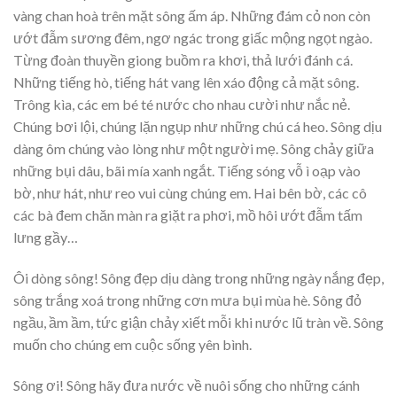
vàng chan hoà trên mặt sông ấm áp. Những đám cỏ non còn
ướt đẫm sương đêm, ngơ ngác trong giấc mộng ngọt ngào.
Từng đoàn thuyền giong buồm ra khơi, thả lưới đánh cá.
Những tiếng hò, tiếng hát vang lên xáo động cả mặt sông.
Trông kìa, các em bé té nước cho nhau cười như nắc nẻ.
Chúng bơi lội, chúng lặn ngụp như những chú cá heo. Sông dịu
dàng ôm chúng vào lòng như một người mẹ. Sông chảy giữa
những bụi dâu, bãi mía xanh ngắt. Tiếng sóng vỗ ì oạp vào
bờ, như hát, như reo vui cùng chúng em. Hai bên bờ, các cô
các bà đem chăn màn ra giặt ra phơi, mồ hôi ướt đẫm tấm
lưng gầy…
Ôi dòng sông! Sông đẹp dịu dàng trong những ngày nắng đẹp,
sông trắng xoá trong những cơn mưa bụi mùa hè. Sông đỏ
ngầu, ầm ầm, tức giận chảy xiết mỗi khi nước lũ tràn về. Sông
muốn cho chúng em cuộc sống yên bình.
Sông ơi! Sông hãy đưa nước về nuôi sống cho những cánh