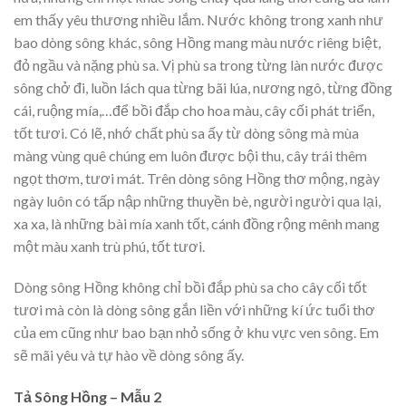
em thấy yêu thương nhiều lắm. Nước không trong xanh như
bao dòng sông khác, sông Hồng mang màu nước riêng biệt,
đỏ ngầu và nặng phù sa. Vị phù sa trong từng làn nước được
sông chở đi, luồn lách qua từng bãi lúa, nương ngô, từng đồng
cái, ruộng mía,…để bồi đắp cho hoa màu, cây cối phát triển,
tốt tươi. Có lẽ, nhớ chất phù sa ấy từ dòng sông mà mùa
màng vùng quê chúng em luôn được bội thu, cây trái thêm
ngọt thơm, tươi mát. Trên dòng sông Hồng thơ mộng, ngày
ngày luôn có tấp nập những thuyền bè, người người qua lại,
xa xa, là những bài mía xanh tốt, cánh đồng rộng mênh mang
một màu xanh trù phú, tốt tươi.
Dòng sông Hồng không chỉ bồi đắp phù sa cho cây cối tốt
tươi mà còn là dòng sông gắn liền với những kí ức tuổi thơ
của em cũng như bao bạn nhỏ sống ở khu vực ven sông. Em
sẽ mãi yêu và tự hào về dòng sông ấy.
Tả Sông Hồng – Mẫu 2