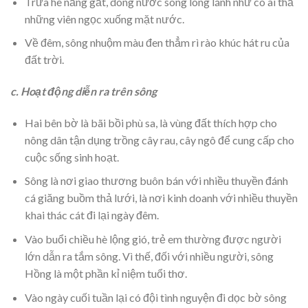
Trưa hè nắng gắt, dòng nước sông lóng lánh như có ai thả
những viên ngọc xuống mặt nước.
Về đêm, sông nhuộm màu đen thẳm rì rào khúc hát ru của
đất trời.
c. Hoạt động diễn ra trên sông
Hai bên bờ là bãi bồi phù sa, là vùng đất thích hợp cho
nông dân tận dụng trồng cây rau, cây ngô để cung cấp cho
cuộc sống sinh hoạt.
Sông là nơi giao thương buôn bán với nhiều thuyền đánh
cá giăng buồm thả lưới, là nơi kinh doanh với nhiều thuyền
khai thác cát đi lại ngày đêm.
Vào buổi chiều hè lộng gió, trẻ em thường được người
lớn dẫn ra tắm sông. Vì thế, đối với nhiều người, sông
Hồng là một phần kỉ niệm tuổi thơ.
Vào ngày cuối tuần lại có đội tình nguyện đi dọc bờ sông