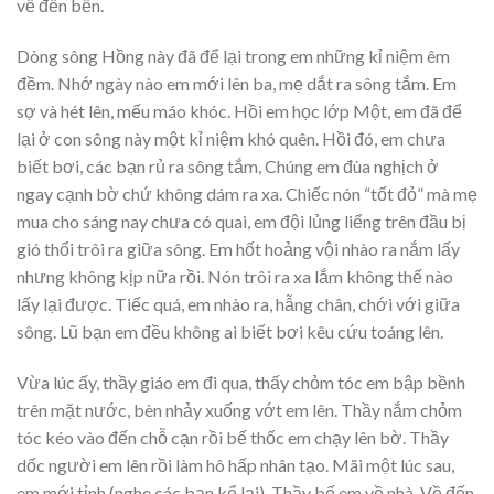
về đến bến.
Dòng sông Hồng này đã để lại trong em những kỉ niệm êm
đềm. Nhớ ngày nào em mới lên ba, mẹ dắt ra sông tắm. Em
sợ và hét lên, mếu máo khóc. Hồi em học lớp Một, em đã để
lại ở con sông này một kỉ niệm khó quên. Hồi đó, em chưa
biết bơi, các bạn rủ ra sông tắm, Chúng em đùa nghịch ở
ngay cạnh bờ chứ không dám ra xa. Chiếc nón “tốt đỏ” mà mẹ
mua cho sáng nay chưa có quai, em đội lủng liểng trên đầu bị
gió thổi trôi ra giữa sông. Em hốt hoảng vội nhào ra nắm lấy
nhưng không kịp nữa rồi. Nón trôi ra xa lắm không thế nào
lấy lại được. Tiếc quá, em nhào ra, hẫng chân, chới với giữa
sông. Lũ bạn em đều không ai biết bơi kêu cứu toáng lên.
Vừa lúc ấy, thầy giáo em đi qua, thấy chỏm tóc em bập bềnh
trên mặt nước, bèn nhảy xuống vớt em lên. Thầy nắm chỏm
tóc kéo vào đến chỗ cạn rồi bế thốc em chạy lên bờ. Thầy
dốc người em lên rồi làm hô hấp nhân tạo. Mãi một lúc sau,
em mới tỉnh (nghe các bạn kể lại). Thầy bế em về nhà. Về đến