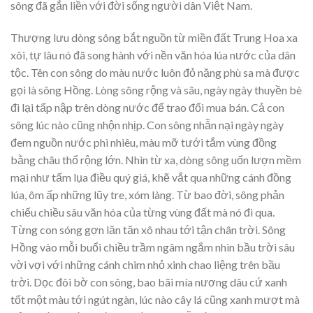
sông đã gắn liền với đời sống người dân Việt Nam.
Thượng lưu dòng sông bắt nguồn từ miền đất Trung Hoa xa
xôi, tự lâu nó đã song hành với nền văn hóa lúa nước của dân
tộc. Tên con sông do màu nước luôn đỏ nặng phù sa mà được
gọi là sông Hồng. Lòng sông rộng và sâu, ngày ngày thuyền bè
đi lại tấp nập trên dòng nước để trao đổi mua bán. Cả con
sông lúc nào cũng nhộn nhịp. Con sông nhẫn nại ngày ngày
đem nguồn nước phì nhiêu, màu mỡ tưới tắm vùng đồng
bằng châu thổ rộng lớn. Nhìn từ xa, dòng sông uốn lượn mềm
mại như tấm lụa điều quý giá, khẽ vắt qua những cánh đồng
lúa, ôm ấp những lũy tre, xóm làng. Từ bao đời, sông phản
chiếu chiều sâu văn hóa của từng vùng đất mà nó đi qua.
Từng con sóng gợn lăn tăn xô nhau tới tận chân trời. Sông
Hồng vào mỗi buổi chiều trầm ngâm ngắm nhìn bầu trời sâu
vời vợi với những cánh chim nhỏ xinh chao liệng trên bầu
trời. Dọc đôi bờ con sông, bao bãi mía nương dâu cứ xanh
tốt một màu tới ngút ngàn, lúc nào cây lá cũng xanh mượt mà