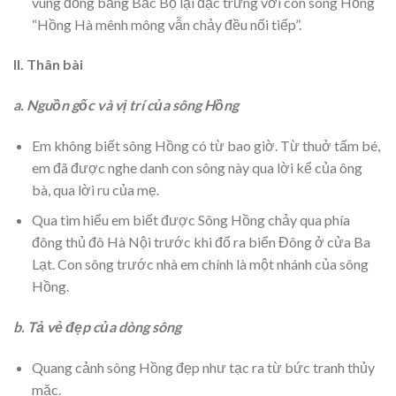
vùng đồng bằng Bắc Bộ lại đặc trưng với con sông Hồng
“Hồng Hà mênh mông vẫn chảy đều nối tiếp”.
II. Thân bài
a. Nguồn gốc và vị trí của sông Hồng
Em không biết sông Hồng có từ bao giờ. Từ thuở tấm bé,
em đã được nghe danh con sông này qua lời kể của ông
bà, qua lời ru của mẹ.
Qua tìm hiểu em biết được Sông Hồng chảy qua phía
đông thủ đô Hà Nội trước khi đổ ra biển Đông ở cửa Ba
Lạt. Con sông trước nhà em chính là một nhánh của sông
Hồng.
b. Tả vẻ đẹp của dòng sông
Quang cảnh sông Hồng đẹp như tạc ra từ bức tranh thủy
mặc.