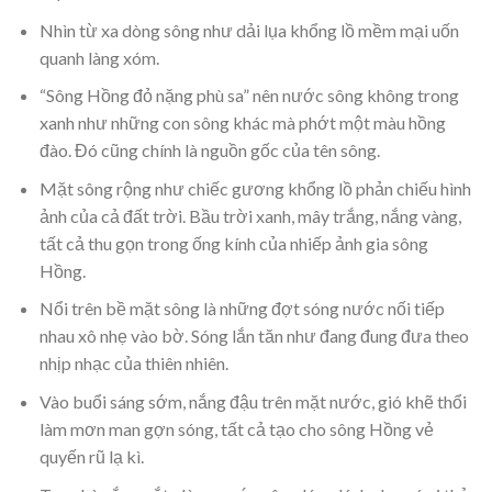
Nhìn từ xa dòng sông như dải lụa khổng lồ mềm mại uốn
quanh làng xóm.
“Sông Hồng đỏ nặng phù sa” nên nước sông không trong
xanh như những con sông khác mà phớt một màu hồng
đào. Đó cũng chính là nguồn gốc của tên sông.
Mặt sông rộng như chiếc gương khổng lồ phản chiếu hình
ảnh của cả đất trời. Bầu trời xanh, mây trắng, nắng vàng,
tất cả thu gọn trong ống kính của nhiếp ảnh gia sông
Hồng.
Nổi trên bề mặt sông là những đợt sóng nước nối tiếp
nhau xô nhẹ vào bờ. Sóng lắn tăn như đang đung đưa theo
nhịp nhạc của thiên nhiên.
Vào buổi sáng sớm, nắng đậu trên mặt nước, gió khẽ thổi
làm mơn man gợn sóng, tất cả tạo cho sông Hồng vẻ
quyến rũ lạ kì.