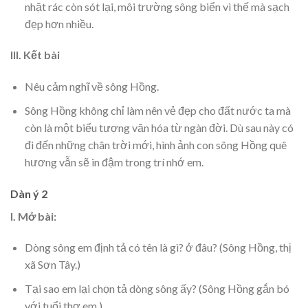
nhặt rác còn sót lại, môi trường sông biển vì thế mà sạch
đẹp hơn nhiều.
III. Kết bài
Nêu cảm nghĩ về sông Hồng.
Sông Hồng không chỉ làm nên vẻ đẹp cho đất nước ta mà
còn là một biểu tượng văn hóa từ ngàn đời. Dù sau này có
đi đến những chân trời mới, hình ảnh con sông Hồng quê
hương vẫn sẽ in đậm trong trí nhớ em.
Dàn ý 2
I. Mở bài:
Dòng sông em định tả có tên là gì? ở đâu? (Sông Hồng, thị
xã Sơn Tây.)
Tại sao em lại chọn tả dòng sông ấy? (Sông Hồng gắn bó
với tuổi thơ em.)