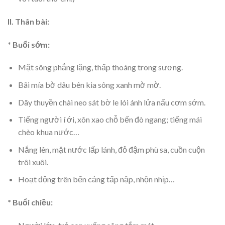
II. Thân bài:
* Buổi sớm:
Mặt sông phẳng lặng, thấp thoáng trong sương.
Bãi mía bờ dâu bên kia sông xanh mờ mờ.
Dãy thuyền chài neo sát bờ le lói ánh lửa nấu cơm sớm.
Tiếng người í ới, xôn xao chỗ bến đò ngang; tiếng mái
chèo khua nước…
Nắng lên, mặt nước lấp lánh, đỏ đậm phù sa, cuồn cuộn
trôi xuôi.
Hoạt động trên bến cảng tấp nập, nhộn nhịp…
* Buổi chiều: