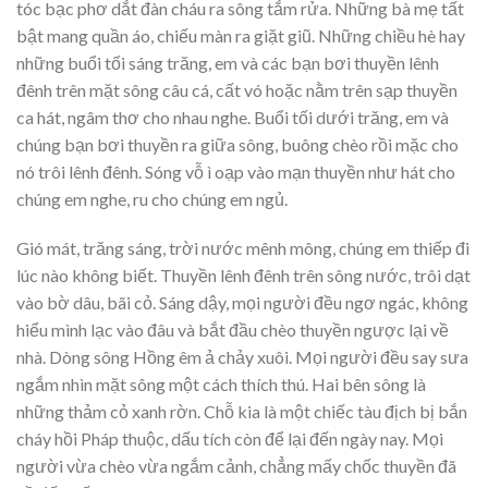
tóc bạc phơ dắt đàn cháu ra sông tắm rửa. Những bà mẹ tất
bật mang quần áo, chiếu màn ra giặt giũ. Những chiều hè hay
những buổi tối sáng trăng, em và các bạn bơi thuyền lênh
đênh trên mặt sông câu cá, cất vó hoặc nằm trên sạp thuyền
ca hát, ngâm thơ cho nhau nghe. Buổi tối dưới trăng, em và
chúng bạn bơi thuyền ra giữa sông, buông chèo rồi mặc cho
nó trôi lênh đênh. Sóng vỗ ì oạp vào mạn thuyền như hát cho
chúng em nghe, ru cho chúng em ngủ.
Gió mát, trăng sáng, trời nước mênh mông, chúng em thiếp đi
lúc nào không biết. Thuyền lênh đênh trên sông nước, trôi dạt
vào bờ dâu, bãi cỏ. Sáng dậy, mọi người đều ngơ ngác, không
hiểu mình lạc vào đâu và bắt đầu chèo thuyền ngược lại về
nhà. Dòng sông Hồng êm ả chảy xuôi. Mọi người đều say sưa
ngắm nhìn mặt sông một cách thích thú. Hai bên sông là
những thảm cỏ xanh rờn. Chỗ kia là một chiếc tàu địch bị bắn
cháy hồi Pháp thuộc, dấu tích còn để lại đến ngày nay. Mọi
người vừa chèo vừa ngắm cảnh, chẳng mấy chốc thuyền đã