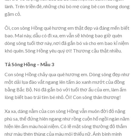
lành. Trên triền đê, những chú bò mẹ cùng bê con thong dong
gặm cỏ.
Ôi, con sông Hồng quê hương em thật đẹp và đáng mến biết
bao. Mai này, dẫu có đi xa, em vẫn sẽ không bao giờ quên
dòng sông tuổi thơ này, nơi đã gắn bó và cho em bao kỉ niệm
khó quên. Sông Hồng yêu quý ơi! Thương cậu thật nhiều.
Tả Sông Hồng – Mẫu 3
Con sông Hồng chảy qua quê hương em. Dòng sông đẹp như
một dải lụa đào vắt ngang lên tấm áo xanh mướt của đồng
bằng Bắc Bộ. Nó đã gắn bó với tuổi thơ ấu của em, làm ấm
lòng biết bao trái tim bé nhỏ. Ôi! Con sông thân thương!
Xa xa, dáng nằm của con sông Hồng vẫn muôn đời đỏ nặng
phù sa, thế đứng hiên ngang như rồng cuộn hổ ngồi ngàn năm
hiện lên ấm màu hoài niệm. Có lẽ mặt sông thường đỏ thắm
như màu thẹn thùng của màu môi thiếu nữ. Ánh bình minh