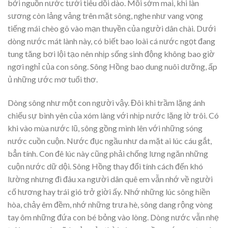
bởi nguồn nước tưới tiêu dồi dào. Mỗi sớm mai, khi làn
sương còn lảng vảng trên mặt sông, nghe như vang vọng
tiếng mái chèo gõ vào mạn thuyền của người dân chài. Dưới
dòng nước mát lành này, có biết bao loài cá nước ngọt đang
tung tăng bơi lội tạo nên nhịp sống sinh động không bao giờ
ngơi nghỉ của con sông. Sông Hồng bao dung nuôi dưỡng, ấp
ủ những ước mơ tuổi thơ.
Dòng sông như một con người vậy. Đôi khi trầm lặng ánh
chiếu sự bình yên của xóm làng với nhịp nước lặng lờ trôi. Có
khi vào mùa nước lũ, sông gồng mình lên với những sóng
nước cuồn cuộn. Nước đục ngầu như da mặt ai lúc cáu gắt,
bẳn tính. Con đê lúc này cũng phải chống lưng ngăn những
cuộn nước dữ dội. Sông Hồng thay đổi tính cách đến khó
lường nhưng đi đâu xa người dân quê em vẫn nhớ về người
cố hương hay trái gió trở giời ấy. Nhớ những lúc sông hiền
hòa, chảy êm đềm, nhớ những trưa hè, sông dang rộng vòng
tay ôm những đứa con bé bỏng vào lòng. Dòng nước vẫn nhẹ