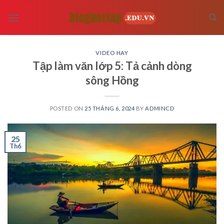
Skip
to
content
VIDEO HAY
Tập làm văn lớp 5: Tả cảnh dòng
sông Hồng
POSTED ON
25 THÁNG 6, 2024
BY
ADMINCD
25
Th6