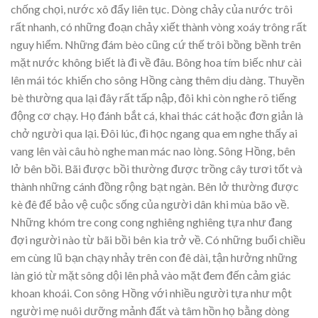
chống chọi, nước xô đẩy liên tục. Dòng chảy của nước trôi
rất nhanh, có những đoạn chảy xiết thành vòng xoáy trông rất
nguy hiểm. Những đám bèo cũng cứ thế trôi bồng bềnh trên
mặt nước không biết là đi về đâu. Bông hoa tím biếc như cài
lên mái tóc khiến cho sông Hồng càng thêm dịu dàng. Thuyền
bè thường qua lại đây rất tấp nập, đôi khi còn nghe rõ tiếng
động cơ chạy. Họ đánh bắt cá, khai thác cát hoặc đơn giản là
chở người qua lại. Đôi lúc, đi học ngang qua em nghe thấy ai
vang lên vài câu hò nghe man mác nao lòng. Sông Hồng, bên
lở bên bồi. Bãi được bồi thường được trồng cây tươi tốt và
thành những cánh đồng rộng bạt ngàn. Bên lở thường được
kè đê để bảo vệ cuộc sống của người dân khi mùa bão về.
Những khóm tre cong cong nghiêng nghiêng tựa như đang
đợi người nào từ bãi bồi bên kia trở về. Có những buổi chiều
em cùng lũ bạn chạy nhảy trên con đê dài, tận hưởng những
làn gió từ mặt sông dội lên phả vào mặt đem đến cảm giác
khoan khoái. Con sông Hồng với nhiều người tựa như một
người mẹ nuôi dưỡng mảnh đất và tâm hồn họ bằng dòng