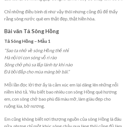
Chỉ những điều bình dị như vậy thôi nhưng cũng đủ để thấy
rằng sông nước quê em thật đẹp, thật hiền hòa.
Bài văn Tả Sông Hồng
Tả Sông Hồng – Mẫu 1
“Sao ta nhớ về sông Hồng thế nhỉ
Hà nội ơi con sóng vỗ rì rào
Sông chở phù sa lấp lánh tự khi nào
Đã bồi đắp cho mùa màng bờ bãi.”
Mỗi lần đọc lời thơ ấy là cảm xúc em lại dâng lên những nỗi
niềm khó tả. Yêu biết bao nhiêu con sông Hồng quê hương
em, con sông chở bao phù đã màu mỡ, làm giàu đẹp cho
ruộng lúa, bờ nương.
Em cũng không biết nơi thượng nguồn của sông Hồng là đâu
nữa, nhưng chỉ một khúc sông chảy qua làng thôi cũng đủ làm