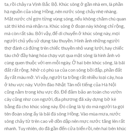
ta, rồi chảy ra Vịnh Bắc Bộ. Khúc sông ở gần nhà em, là phần
hạ nguồn của sông Hồng, nên nước sông chảy nhẹ nhàng.
Mặt nước chỉ gợn từng vùng sóng, nếu không chăm chú quan
sát thì khó mà nhận ra. Khúc sông ở đoạn này không chỉ rộng,
mà còn rất sâu. Bởi vậy, để di chuyển ở khúc sông này, mọi
người chủ yếu sử dụng tàu thuyền. Hình ảnh những người
thợ đánh cá đứng trên chiếc thuyền nhỏ vung lưới, hay chiếc
tàu chở đầy hàng hóa chạy vụt qua mặt sông là hình ảnh vô
cùng quen thuộc với em mỗi ngày. Ở hai bên khúc sông, là bãi
đất rất rộng. Nhờ có phù sa của con sông bồi đắp, phần đất
ấy rất màu mỡ. Vì vậy, người ta trồng rất nhiều loại cây, hoa
ở khu vực này. Vườn đào Nhật Tân nổi tiếng của Hà Nội
cũng nằm trong khu vực đó. Để đảm bảo an toàn cho vườn
cây cũng như con người, địa phương đã xây dựng bờ kè
bằng đá cho khúc sông này. Đó cũng là lý do mà người ta gọi
tên đoạn sông ấy là bãi đá sông Hồng. Vào mùa mưa, nước
sông chảy từ trên cao về dồn dập nên mực nước tăng lên rất
nhanh. Tuy nhiên, do đã gần đến cửa biển rồi, nên hai bên khúc