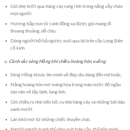
Gió nhẹ lướt qua, hàng cây rung rinh trong nắng vẫy chào
mọi người
Hương bắp non từ cánh đồng xa được gió mang đi
thoang thoảng, dễ chịu.
Dòng người hối hả ngược xuôi qua lại trên cầu Long Biên
cổ kính
c. Cảnh sắc sông Hồng khi chiều hoàng hôn xuống
Sông Hồng khoác lên mình vẻ đẹp dịu dàng đến mê hoặc.
Nắng hoàng hôn mơ màng hòa trong màu nước đỏ ngầu
tạo nên vẻ lấp lánh, lung linh.
Gió chiều ru nhẹ bến bờ, ru nhẹ hàng cây và những bãi dâu
xanh mướt
Làn khói mơ từ những chiếc thuyền chài.
Người người tranh thủ dạo mát trên cầu, thả hồn mình