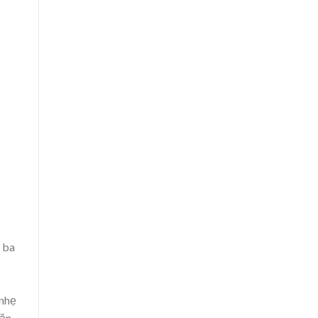
ó ba
 nhẹ
oăn