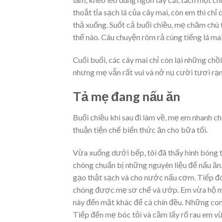
thoắt tỉa sạch lá của cây mai, còn em thì chỉ 
thả xuống. Suốt cả buổi chiều, mẹ chăm chú 
thế nào. Câu chuyện rôm rả cùng tiếng lá mai 
Cuối buổi, các cây mai chỉ còn lại những chồ
nhưng mẹ vẫn rất vui và nở nụ cười tươi rạn
Tả mẹ đang nấu ăn
Buổi chiều khi sau đi làm về, mẹ em nhanh c
thuận tiện chế biến thức ăn cho bữa tối.
Vừa xuống dưới bếp, tôi đã thấy hình bóng 
chóng chuẩn bị những nguyên liệu để nấu ăn.
gạo thật sạch và cho nước nấu cơm. Tiếp đó
chóng được mẹ sơ chế và ướp. Em vừa hộ mẹ
này đến mặt khác để cá chín đều. Những con
Tiếp đến mẹ bóc tỏi và cầm lấy rổ rau em 