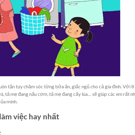
uôn tận tụy chăm sóc từng bữa ăn, giấc ngủ cho cả gia đình. Với 8
á, tả mẹ đang nấu cơm, tả mẹ đang cấy lúa… sẽ giúp các em rất n
của mình.
làm việc hay nhất
c