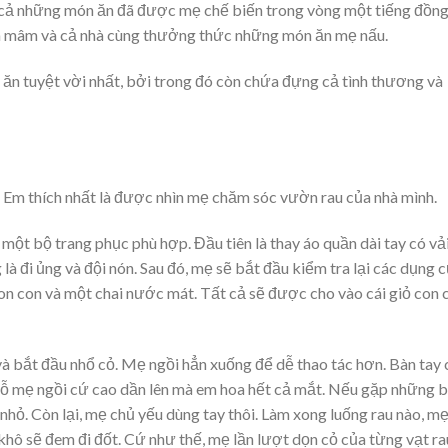
cả những món ăn đã được mẹ chế biến trong vòng một tiếng đồn
ra mâm và cả nhà cùng thưởng thức những món ăn mẹ nấu.
n tuyệt vời nhất, bởi trong đó còn chứa đựng cả tình thương và
Em thích nhất là được nhìn mẹ chăm sóc vườn rau của nhà mình.
một bộ trang phục phù hợp. Đầu tiên là thay áo quần dài tay có vả
 là đi ủng và đội nón. Sau đó, mẹ sẽ bắt đầu kiểm tra lại các dụng 
on con và một chai nước mát. Tất cả sẽ được cho vào cái giỏ con 
à bắt đầu nhổ cỏ. Mẹ ngồi hẳn xuống để dễ thao tác hơn. Bàn tay 
hỗ mẹ ngồi cứ cao dần lên mà em hoa hết cả mắt. Nếu gặp những b
nhỏ. Còn lại, mẹ chủ yếu dùng tay thôi. Làm xong luống rau nào, mẹ
khô sẽ đem đi đốt. Cứ như thế, mẹ lần lượt dọn cỏ của từng vạt ra