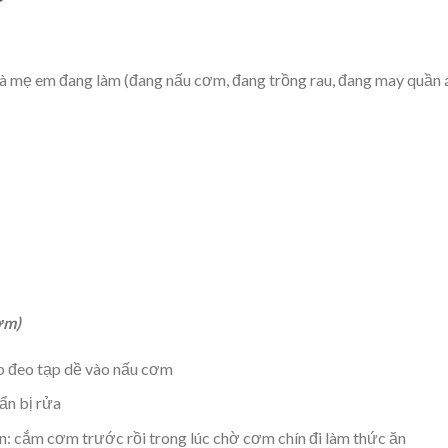
à mẹ em đang làm (đang nấu cơm, đang trồng rau, đang may quần 
ơm)
ếp đeo tạp dề vào nấu cơm
ẩn bị rửa
an: cắm cơm trước rồi trong lúc chờ cơm chín đi làm thức ăn