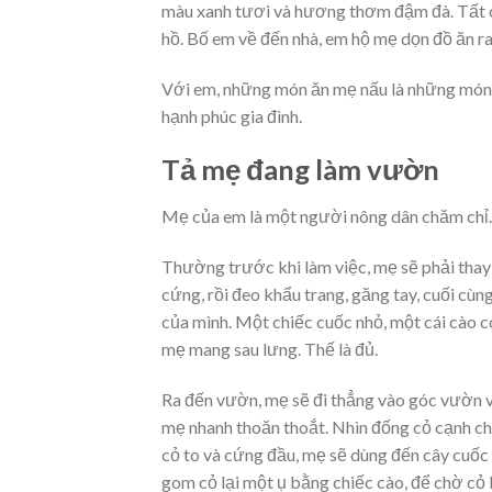
màu xanh tươi và hương thơm đậm đà. Tất 
hồ. Bố em về đến nhà, em hộ mẹ dọn đồ ăn 
Với em, những món ăn mẹ nấu là những món ă
hạnh phúc gia đình.
Tả mẹ đang làm vườn
Mẹ của em là một người nông dân chăm chỉ. 
Thường trước khi làm việc, mẹ sẽ phải thay 
cứng, rồi đeo khẩu trang, găng tay, cuối cùng
của mình. Một chiếc cuốc nhỏ, một cái cào c
mẹ mang sau lưng. Thế là đủ.
Ra đến vườn, mẹ sẽ đi thẳng vào góc vườn v
mẹ nhanh thoăn thoắt. Nhìn đống cỏ cạnh c
cỏ to và cứng đầu, mẹ sẽ dùng đến cây cuốc 
gom cỏ lại một ụ bằng chiếc cào, để chờ cỏ 