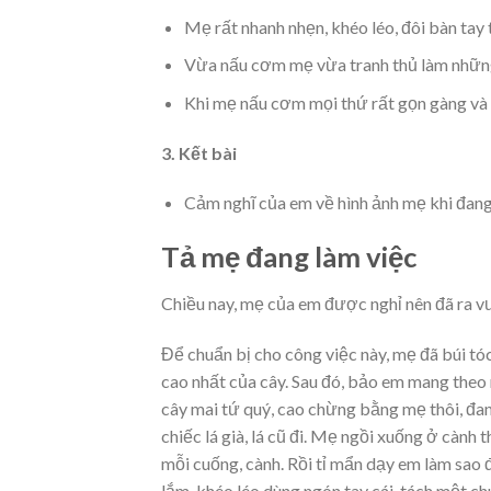
Mẹ rất nhanh nhẹn, khéo léo, đôi bàn tay t
Vừa nấu cơm mẹ vừa tranh thủ làm những 
Khi mẹ nấu cơm mọi thứ rất gọn gàng và 
3. Kết bài
Cảm nghĩ của em về hình ảnh mẹ khi đang
Tả mẹ đang làm việc
Chiều nay, mẹ của em được nghỉ nên đã ra vư
Để chuẩn bị cho công việc này, mẹ đã búi tó
cao nhất của cây. Sau đó, bảo em mang theo 
cây mai tứ quý, cao chừng bằng mẹ thôi, đang
chiếc lá già, lá cũ đi. Mẹ ngồi xuống ở cành 
mỗi cuống, cành. Rồi tỉ mẩn dạy em làm sao 
lắm, khéo léo dùng ngón tay cái, tách một chú