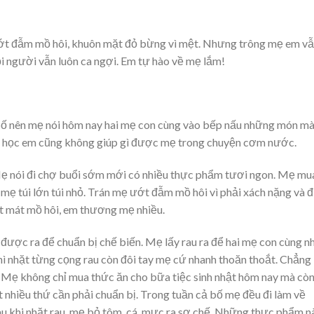
ướt đẫm mồ hôi, khuôn mặt đỏ bừng vì mệt. Nhưng trông mẹ em v
i người vẫn luôn ca ngợi. Em tự hào về mẹ lắm!
 bố nên mẹ nói hôm nay hai mẹ con cùng vào bếp nấu những món m
ận học em cũng không giúp gì được mẹ trong chuyện cơm nước.
ẹ nói đi chợ buổi sớm mới có nhiều thực phẩm tươi ngon. Mẹ mu
y mẹ túi lớn túi nhỏ. Trán mẹ ướt đẫm mồ hôi vì phải xách nặng và đ
 mát mồ hôi, em thương mẹ nhiều.
ược ra để chuẩn bị chế biến. Mẹ lấy rau ra để hai mẹ con cùng nh
hì nhặt từng cọng rau còn đôi tay mẹ cứ nhanh thoăn thoắt. Chẳng
Mẹ không chỉ mua thức ăn cho bữa tiệc sinh nhật hôm nay mà cò
t nhiều thứ cần phải chuẩn bị. Trong tuần cả bố mẹ đều đi làm về
au khi nhặt rau, mẹ bỏ tôm, cá, mực ra sơ chế. Những thực phẩm n