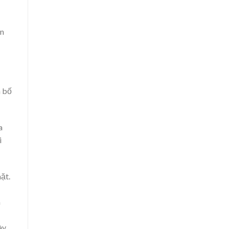
ẫn
à bố
a
i
ặt.
n
ày