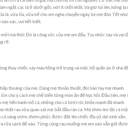
dám ngắt các lá ở dưới gốc, nơi ít chồi nhất. Và giơ túi lên, hứng lá
tỉa lá, vừa tỉa, vừa kể cho em nghe chuyện ngày bé mẹ đón Tết như
xào xạc, vui hết biết.
i mới mà thôi. Đó là công sức của mẹ em đấy. Tuy nhức tay và vai l
g rỡ.
hóng thay chiếc váy màu hồng trẻ trung và mặc bộ quần áo ở nhà đ
thấp thoáng của mẹ. Dáng mẹ thoăn thoắt, đôi bàn tay mẹ nhanh
 Em chú ý cách mẹ chế biến từng món ăn để học hỏi. Đầu tiên, mẹ 
 mẹ tiến hành mổ cá, những chú cá tươi rói, khỏe mạnh đã nhanh
 nhặt rau vừa quan sát mẹ bắt đầu rán cá. Mẹ khéo léo lật cá mặ
 cá vàng ươm, thơm phức được đặt lên chiếc đĩa sứ dài xinh xắn.
vừa rửa sạch để xào. Từng cọng rau muống mẹ em xào vẫn giữ đượ