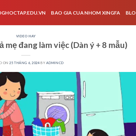
OGHOCTAP.EDU.VN
BAO GIA CUA NHOM XINGFA
BLO
VIDEO HAY
ả mẹ đang làm việc (Dàn ý + 8 mẫu)
D ON
25 THÁNG 6, 2024
BY
ADMINCD