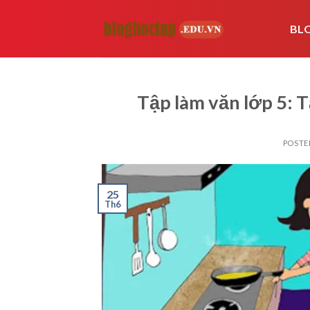
Skip
to
BL
content
Tập làm văn lớp 5: T
POSTE
25
Th6