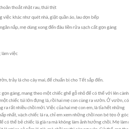
hoăn thoắt nhặt rau, thái thịt
việc khác như quét nhà, giặt quần áo, lau dọn bếp
ngăn nắp, mẹ dùng xong đến đâu liền rửa sạch cất gọn gàng
 làm việc
ờn, trảy lá cho cây mai, để chuẩn bị cho Tết sắp đến.
c gọn gàng, mang theo một chiếc ghế gỗ nhỏ để có thể với lên cành
một chiếc túi lớn đựng lá, rồi hai mẹ con cùng ra vườn. Ở vườn, c
 ra rất nhiều chồi mới. Việc của hai mẹ con em, là tỉa hết những
thấp nhất, vạch chiếc lá ra, chỉ em xem những chồi non bé tẹo ở góc
để có thể bẻ chiếc lá già ra mà không làm ảnh hưởng chồi. Mẹ làm
t là rơi ra cả nắm lá già, mà chồi nụ thì còn nguyên. Cứ thế, mẹ th