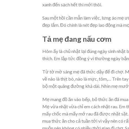
xanh đến sạch hết thì mới thôi.
Sau một hồi cần mẫn làm việc, lưng áo mẹ 
đẹp lắm. Đó chính là nét đẹp lao động mà mọ
Tả mẹ đang nấu cơm
Hôm ấy là chủ nhật lại đúng ngày sinh nhật
thích. Em lập tức đồng ý vì thường ngày b
Từ tờ mờ sáng mẹ đã thức dậy để đi chợ. M
về nào là thịt bò, nào là mực, tôm,… Trên ta
bộ một quãng đường khá dài. Nhìn mẹ mướt
Mẹ mang đồ ăn vào bếp, bỏ thức ăn đã mua đ
Mẹ vừa nhặt vừa chỉ em cách nhặt rau. Em t
mấy chốc mà mấy mớ rau đã được nhặt sặt. 
mua thức ăn cho cả tuần tới vì vậy nên có rấ
muộn nên không có nhiều thời gian đi chợ. S