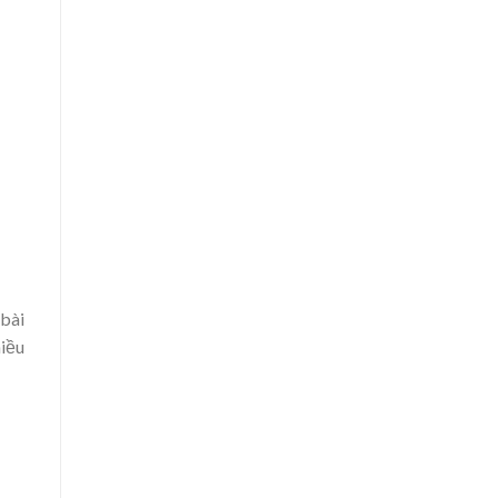
 bài
hiều