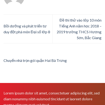
Đề thi thử vào lớp 10 môn
Bồi dưỡng và phát triển tư
Tiếng Anh năm học 2018 –
duy đột phá môn Đại số lớp 8
2019 trường THCS Hương
Sơn, Bắc Giang
Chuyển nhà trọn gói quận Hai Bà Trưng
Lorem ipsum dolor sit amet, consectetuer adipiscing elit, sed
diam nonummy nibh euismod tincidunt ut laoreet dolore
magna aliquam erat volutpat.