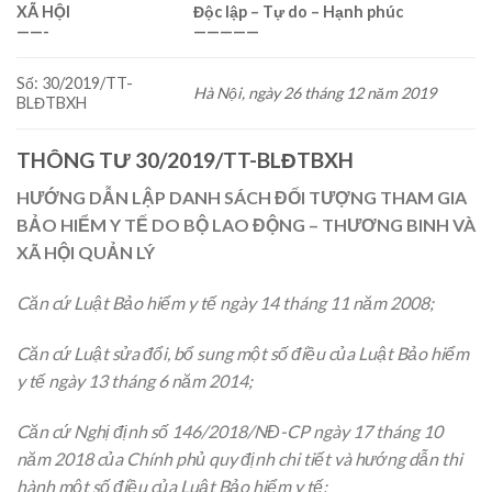
XÃ HỘI
Độc lập – Tự do – Hạnh phúc
——-
—————
Số: 30/2019/TT-
Hà Nội
, ngày
26
tháng
12
năm
2019
BLĐTBXH
THÔNG TƯ 30/2019/TT-BLĐTBXH
HƯỚNG DẪN LẬP DANH SÁCH ĐỐI TƯỢNG THAM GIA
BẢO HIỂM Y TẾ DO BỘ LAO ĐỘNG – THƯƠNG BINH VÀ
XÃ HỘI QUẢN LÝ
Căn cứ Luật Bảo hiểm y tế ngày 14 tháng 11 năm 2008;
Căn cứ Luật sửa đổi, bổ sung một số điều của Luật Bảo hiểm
y tế ngày 13 tháng 6 năm 2014;
Căn cứ Nghị định số 146/2018/NĐ-CP ngày 17 tháng 10
năm 2018 của Chính phủ quy định chi tiết và hướng dẫn thi
hành một số điều của Luật Bảo hiểm y tế;