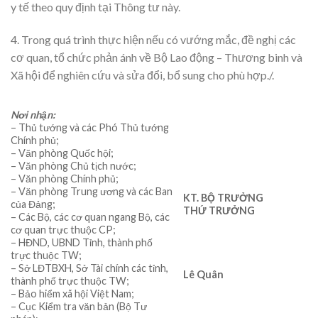
y tế theo quy định tại Thông tư này.
4. Trong quá trình thực hiện nếu có vướng mắc, đề nghị các
cơ quan, tổ chức phản ánh về Bộ Lao động – Thương binh và
Xã hội để nghiên cứu và sửa đổi, bổ sung cho phù hợp./.
Nơi nhận:
– Thủ tướng và các Phó Thủ tướng
Chính phủ;
– Văn phòng Quốc hội;
– Văn phòng Chủ tịch nước;
– Văn phòng Chính phủ;
– Văn phòng Trung ương và các Ban
KT. BỘ TRƯỞNG
của Đảng;
THỨ TRƯỞNG
– Các Bộ, các cơ quan ngang Bộ, các
cơ quan trực thuộc CP;
– HĐND, UBND Tỉnh, thành phố
trực thuộc TW;
– Sở LĐTBXH, Sở Tài chính các tỉnh,
Lê Quân
thành phố trực thuộc TW;
– Bảo hiểm xã hội Việt Nam;
– Cục Kiểm tra văn bản (Bộ Tư