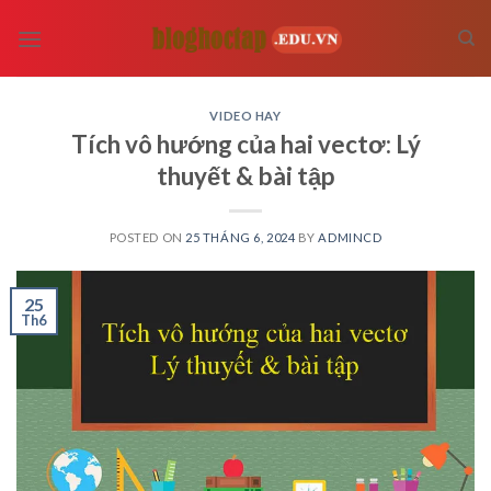
Skip
to
content
VIDEO HAY
Tích vô hướng của hai vectơ: Lý
thuyết & bài tập
POSTED ON
25 THÁNG 6, 2024
BY
ADMINCD
25
Th6