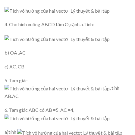
4. Cho hình vuông ABCD tâm O,cạnh a.Tính:
b) OA .AC
c) AC. CB
5. Tam giác
, tính
AB.AC
6. Tam giác ABC có AB =5, AC =4,
a)tính