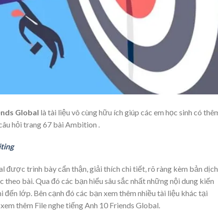
ends Global
là tài liệu vô cùng hữu ích giúp các em học sinh có thê
câu hỏi trang 67 bài Ambition .
ting
 được trình bày cẩn thận, giải thích chi tiết, rõ ràng kèm bản dịch
 theo bài. Qua đó các bạn hiểu sâu sắc nhất những nội dung kiến
i đến lớp. Bên cạnh đó các bạn xem thêm nhiều tài liệu khác tại
xem thêm File nghe tiếng Anh 10 Friends Global.