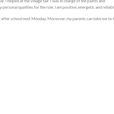
r, I helped at the village fair. I was in charge of the paints and
y personal qualities for the role. l am positive, energetic and reliabl
ng after school next Monday. Moreover, my parents can take me to 