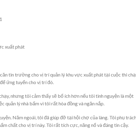
11
ực xuất phát
căn tin trường cho vị trí quản lý khu vực xuất phát tại cuộc thi ch
để ứng tuyển cho vị trí đó.
 chạy, nhưng tôi cảm thấy sẽ bổ ích hơn nếu tôi tình nguyện là một
iệc quản lý nhà bấm vì tôi rất hòa đồng và ngăn nắp.
guyện. Năm ngoái, tôi đã giúp đỡ tại hội chợ của làng. Tôi phụ trác
hẩm chất cho vị trí này. Tôi rất tích cực, năng nổ và đáng tin cậy.