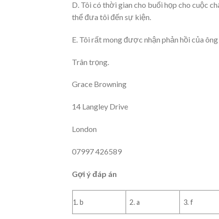
D. Tôi có thời gian cho buổi họp cho cuộc ch
thể đưa tôi đến sự kiện.
E. Tôi rất mong được nhận phản hồi của ông
Trân trọng.
Grace Browning
14 Langley Drive
London
07997 426589
Gợi ý đáp án
1. b
2. a
3. f