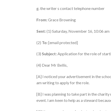
g. the writer s contact telephone number
From:
Grace Browning
Sent:
(1) Saturday, November 16, 10:06 am
(2)
To:
[email protected]
(3)
Subject:
Application for the role of star
(4) Dear Mr Bellis,
[A] I noticed your advertisement in the school
am writing to apply for the role.
[B] I was planning to take part in the charity 
event. l am keen to help as a steward becaus