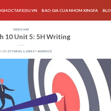
OGHOCTAP.EDU.VN
BAO GIA CUA NHOM XINGFA
BLO
VIDEO HAY
h 10 Unit 5: 5H Writing
D ON
25 THÁNG 6, 2024
BY
ADMINCD