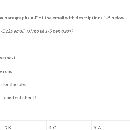
 paragraphs A-E of the email with descriptions 1-5 below.
E của email với mô tả 1-5 bên dưới.)
pen next.
e role.
 for the role.
u found out about it.
3. B
4. C
5. A