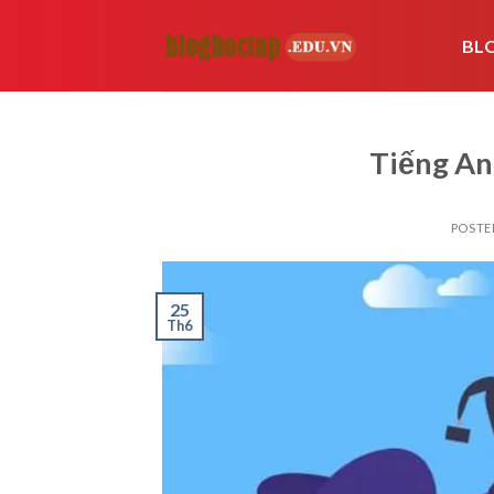
Skip
to
BL
content
Tiếng An
POSTE
25
Th6