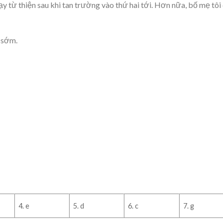
ạy từ thiện sau khi tan trường vào thứ hai tới. Hơn nữa, bố mẹ tôi
 sớm.
4. e
5. d
6. c
7. g