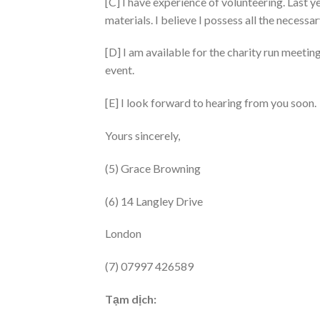
[C] I have experience of volunteering. Last yea
materials. I believe I possess all the necessar
[D] I am available for the charity run meeti
event.
[E] I look forward to hearing from you soon.
Yours sincerely,
(5) Grace Browning
(6) 14 Langley Drive
London
(7) 07997 426589
Tạm dịch: