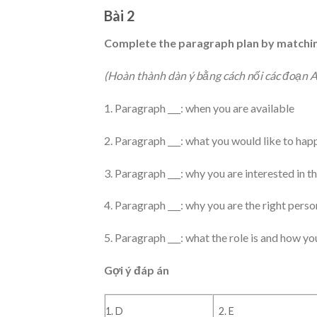
Bài 2
Complete the paragraph plan by matching
(Hoàn thành dàn ý bằng cách nối các đoạn A-
1. Paragraph ___: when you are available
2. Paragraph ___: what you would like to hap
3. Paragraph ___: why you are interested in th
4. Paragraph ___: why you are the right person
5. Paragraph ___: what the role is and how yo
Gợi ý đáp án
1. D
2. E