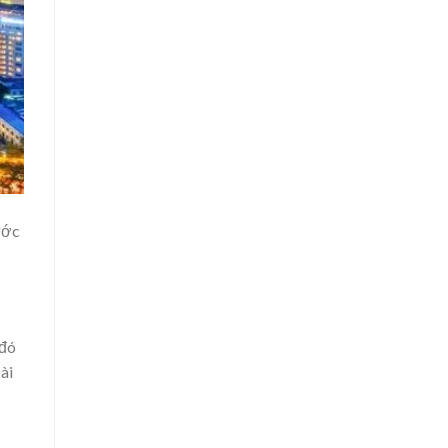
ước
 đó
ài