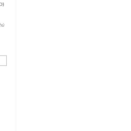
D)
hù