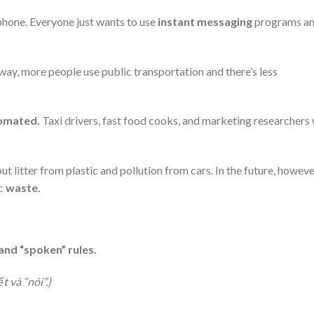
e phone. Everyone just wants to use
instant messaging
programs a
bway, more people use public transportation and there’s less
omated.
Taxi drivers, fast food cooks, and marketing researchers 
t litter from plastic and pollution from cars. In the future, however
ic
waste.
and “spoken” rules.
 và “nói”.)