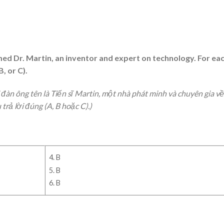
med Dr. Martin, an inventor and expert on technology. For ea
, or C).
àn ông tên là Tiến sĩ Martin, một nhà phát minh và chuyên gia về
trả lời đúng (A, B hoặc C).)
4. B
5. B
6. B