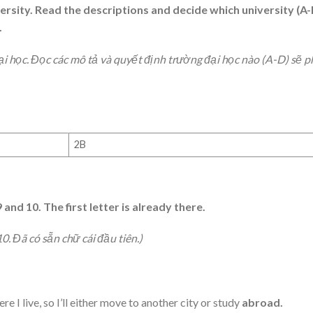
rsity. Read the descriptions and decide which university (A-
.
 học. Đọc các mô tả và quyết định trường đại học nào (A-D) sẽ p
2B
 and 10. The first letter is already there.
0. Đã có sẵn chữ cái đầu tiên.)
re I live, so I’ll either move to another city or study
abroad.