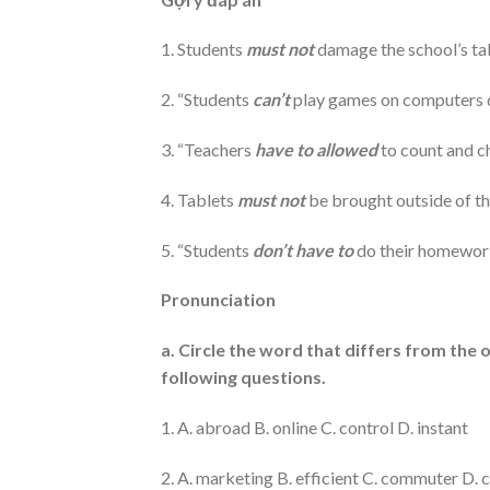
1. Students
must
not
damage the school’s tab
2. “Students
can’t
play games on computers d
3. “Teachers
have to
allowed
to count and c
4. Tablets
must not
be brought outside of t
5. “Students
don’t have to
do their homework 
Pronunciation
a. Circle the word that differs from the o
following questions.
1. A. abroad B. online C. control D. instant
2. A. marketing B. efficient C. commuter D. 