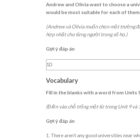
Andrew and Olivia want to choose a unive
would be most suitable for each of them
(Andrew và Olivia muốn chọn một trường đại
hợp nhất cho từng người trong số họ.)
Gợi ý đáp án
1D
Vocabulary
Fill in the blanks with a word from Units 9
(Điền vào chỗ trống một từ trong Unit 9 và 1
Gợi ý đáp án
1. There aren’t any good universities near whe