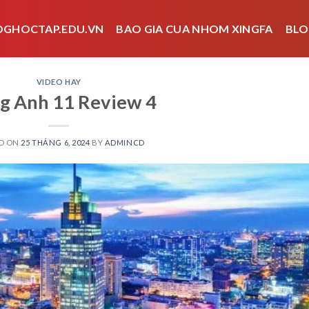
OGHOCTAP.EDU.VN
BAO GIA CUA NHOM XINGFA
BLO
VIDEO HAY
g Anh 11 Review 4
D ON
25 THÁNG 6, 2024
BY
ADMINCD