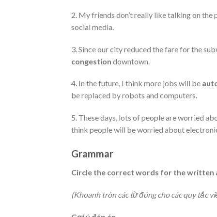
2. My friends don’t really like talking on th
social media.
3. Since our city reduced the fare for the su
congestion
downtown.
4. In the future, I think more jobs will be
aut
be replaced by robots and computers.
5. These days, lots of people are worried abou
think people will be worried about electron
Grammar
Circle the correct words for the written 
(Khoanh tròn các từ đúng cho các quy tắc viết
Gợi ý đáp án