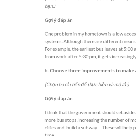
bạn.)
Gợi ý đáp án
One problem in my hometown is a low accessi
systems. Although there are different means o
For example, the earliest bus leaves at 5:00
from work after 5:30 pm, it gets increasingl
b. Choose three improvements to make 
(Chọn ba cải tiến để thực hiện và mô tả:)
Gợi ý đáp án
I think that the government should set aside
more bus stops, increasing the number of m
cities and, build a subway… These will help
time.