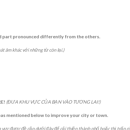
ed part pronounced differently from the others.
t âm khác với những từ còn lại.)
RE!
(ĐƯA KHU VỰC CỦA BẠN VÀO TƯƠNG LAI!)
reas mentioned below to improve your city or town.
vực được đề cập dưới đây để cải thiện thành phố hoặc thị trấn c