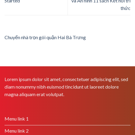
Started
và An ninh 11 sách Kết nối tri
thức
Chuyển nhà trọn gói quận Hai Bà Trưng
Lorem ipsum dolor sit amet, consectetuer adipiscing elit, sed
diam nonummy nibh euismod tincidunt ut laoreet dolore
magna aliquam erat volutpat.
Menu link 1
Menu link 2