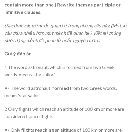
contain more than one.) Rewrite them as participle or
infinitive clauses.
(Xác định các mệnh đề quan hệ trong những câu này. (Một số
câu chứa nhiều hơn một mệnh đề quan hệ.) Viết lại chúng
dưới dạng mệnh đề phân từ hoặc nguyên mẫu.)
Gợi ý đáp án
1 The word astronaut, which is formed from two Greek
words, means ‘star sailor’.
=> The word astronaut,
formed
from two Greek words,
means ‘star sailor’.
2 Only flights which reach an altitude of 100 km or more are
considered space flights.
=> Only flights
reaching
an altitude of 100 km or more are