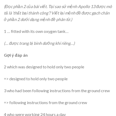
(Đọc phần 2 của bài viết. Tại sao sứ mệnh Apollo 13 được mô
tả là ‘thất bại thành công’? Viết lại mệnh đề được gạch chân
ở phần 2 dưới dạng mệnh đề phân từ.)
1 … fitted with its own oxygen tank…
(… được trang bị bình dưỡng khí riêng…)
Gợi ý đáp án
2 which was designed to hold only two people
=> designed to hold only two people
3 who had been following instructions from the ground crew
=> following instructions from the ground crew
4 who were working 24 hours a day