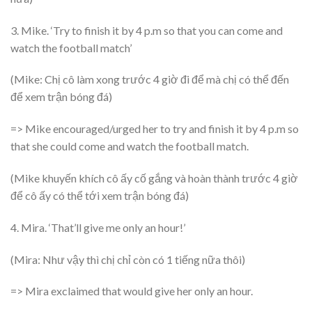
3. Mike. ‘Try to finish it by 4 p.m so that you can come and
watch the football match’
(Mike: Chị cô làm xong trước 4 giờ đi để mà chị có thể đến
để xem trận bóng đá)
=> Mike encouraged/urged her to try and finish it by 4 p.m so
that she could come and watch the football match.
(Mike khuyến khích cô ấy cố gắng và hoàn thành trước 4 giờ
để cô ấy có thể tới xem trận bóng đá)
4. Mira. ‘That’ll give me only an hour!’
(Mira: Như vậy thì chị chỉ còn có 1 tiếng nữa thôi)
=> Mira exclaimed that would give her only an hour.