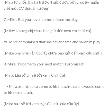
(Mira từ chối rời nhà trước 4 giờ được bởi vì cô ấy muốn
viết một CV thật ấn tượng)
7. Mike: But you never come and see me play.’
(Mike: Nhưng chị chưa bao giờ đến xem em chơi cả)
=> Mike complained that she never came and saw him play.
(Mike phàn nàn rằng cô ấy chưa bao giờ đến xem cậu chơi)
8. Mira. ‘I’ll come to your next match. I promised ‘
(Mira: Lần tớ chị sẽ tới xem. Chị hứa!)
=> Mira promised to come to his match/that she would come
to his next match.
(Mira hứa sẽ tới xem trận đấu tới của cậu ấy)