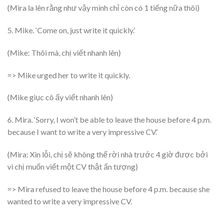
(Mira la lên rằng như vậy mình chỉ còn có 1 tiếng nữa thôi)
5. Mike. ‘Come on, just write it quickly.’
(Mike: Thôi mà, chị viết nhanh lên)
=> Mike urged her to write it quickly.
(Mike giục cô ấy viết nhanh lên)
6. Mira. ‘Sorry, I won’t be able to leave the house before 4 p.m.
because I want to write a very impressive CV.’
(Mira: Xin lỗi, chị sẽ không thể rời nhà trước 4 giờ được bởi
vì chị muốn viết một CV thật ấn tượng)
=> Mira refused to leave the house before 4 p.m. because she
wanted to write a very impressive CV.