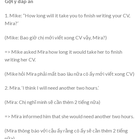
Gợi ý đáp án
1. Mike: “How long will it take you to finish writing your CV,
Mira?’
(Mike: Bao giờ chị mới viết xong CV vậy, Mira?)
=> Mike asked Mira how long it would take her to finish
writing her CV.
(Mike hỏi Mira phải mất bao lâu nữa cô ấy mới viết xong CV)
2. Mira. ‘I think I will need another two hours.’
(Mira: Chị nghĩ mình sẽ cần thêm 2 tiếng nữa)
=> Mira informed him that she would need another two hours.
(Mira thông báo với cậu ấy rằng cô ấy sẽ cần thêm 2 tiếng
nữa)