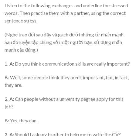
Listen to the following exchanges and underline the stressed
words. Then practise them with a partner, using the correct
sentence stress.
(Nghe trao đổi sau đây và gạch dưới những từ nhấn mạnh.
Sau đó luyện tập chúng với một người bạn, sử dụng nhấn
mạnh câu đúng.)
1.
A:
Do you think communication skills are really important?
B:
Well, some people think they aren’t important, but, in fact,
they are.
2.
A:
Can people without a university degree apply for this
job?
B:
Yes, they can.
3.
A:
Should I ask my brother to help me to write the CV?