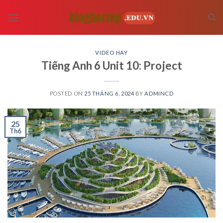
Skip
to
content
VIDEO HAY
Tiếng Anh 6 Unit 10: Project
POSTED ON
25 THÁNG 6, 2024
BY
ADMINCD
25
Th6