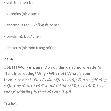
– dish (n): món ăn
– vitamins (n): vitamin
– enormous (adj): khổng lồ, to lớn
– bowls (n): bát / chén
– desserts (n): món tráng miệng
Bài 4
USE IT!
Work in pairs. Do you think a sumo wrestler’s
life is interesting? Why / Why not? What is your
favourite dish?
(Em hãy làm việc theo cặp. Bạn có nghĩ rằng
cuộc sống của một võ sĩ su-mô thì thú vị? Tại sao có/ Tại sao
không? Món ăn yêu thích của bạn là gì?)
Trả lời: