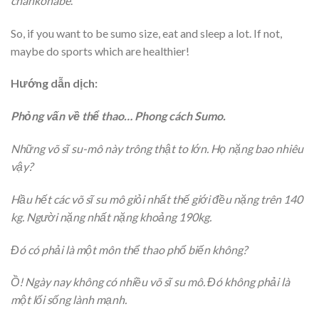
chankonabe
.
So, if you want to be sumo size, eat and sleep a lot. If not,
maybe do sports which are healthier!
Hướng dẫn dịch:
Phỏng vấn về thể thao… Phong cách Sumo.
Những võ sĩ su-mô này trông thật to lớn. Họ nặng bao nhiêu
vậy?
Hầu hết các võ sĩ su mô giỏi nhất thế giới đều nặng trên 140
kg. Người nặng nhất nặng khoảng 190kg.
Đó có phải là một môn thể thao phổ biến không?
Ồ! Ngày nay không có nhiều võ sĩ su mô. Đó không phải là
một lối sống lành mạnh.