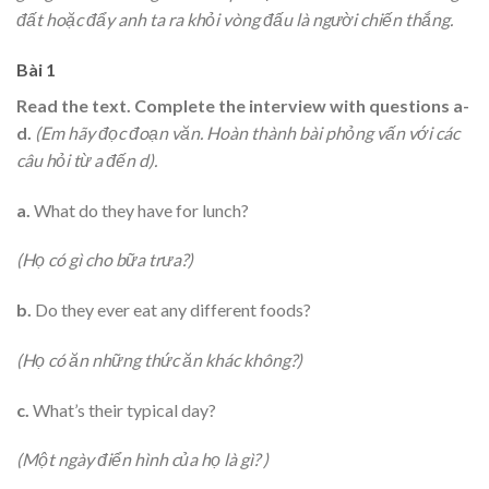
đất hoặc đẩy anh ta ra khỏi vòng đấu là người chiến thắng.
Bài 1
Read the text. Complete the interview with questions a-
d.
(Em hãy đọc đoạn văn. Hoàn thành bài phỏng vấn với các
câu hỏi từ a đến d).
a.
What do they have for lunch?
(Họ có gì cho bữa trưa?)
b.
Do they ever eat any different foods?
(Họ có ăn những thức ăn khác không?)
c.
What’s their typical day?
(Một ngày điển hình của họ là gì? )