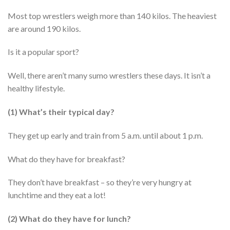
Most top wrestlers weigh more than 140 kilos. The heaviest
are around 190 kilos.
Is it a popular sport?
Well, there aren’t many sumo wrestlers these days. It isn’t a
healthy lifestyle.
(1) What’s their typical day?
They get up early and train from 5 a.m. until about 1 p.m.
What do they have for breakfast?
They don’t have breakfast – so they’re very hungry at
lunchtime and they eat a lot!
(2) What do they have for lunch?