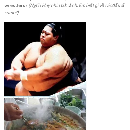
wrestlers?
(Nghĩ! Hãy nhìn bức ảnh. Em biết gì về các đấu sĩ
sumo?)