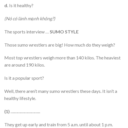
d.
Is it healthy?
(Nó có lành mạnh không?)
The sports interview …
SUMO STYLE
Those sumo wrestlers are big! How much do they weigh?
Most top wrestlers weigh more than 140 kilos. The heaviest
are around 190 kilos.
Is it a popular sport?
Well, there aren’t many sumo wrestlers these days. It isn’t a
healthy lifestyle.
(1)
……………………..
They get up early and train from 5 a.m. until about 1 p.m.