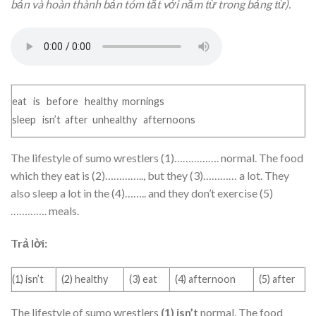
bản và hoàn thành bản tóm tắt với năm từ trong bảng từ).
eat is before healthy mornings
sleep isn’t after unhealthy afternoons
The lifestyle of sumo wrestlers (1)……………. normal. The food
which they eat is (2)………….., but they (3)………… a lot. They
also sleep a lot in the (4)…….. and they don’t exercise (5)
…………. meals.
Trả lời:
(1) isn’t
(2) healthy
(3) eat
(4) afternoon
(5) after
The lifestyle of sumo wrestlers
(1) isn’t
normal. The food