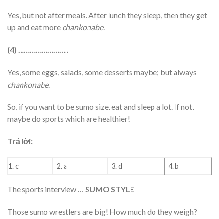
Yes, but not after meals. After lunch they sleep, then they get
up and eat more
chankonabe
.
(4)
……………………..
Yes, some eggs, salads, some desserts maybe; but always
chankonabe
.
So, if you want to be sumo size, eat and sleep a lot. If not,
maybe do sports which are healthier!
Trả lời:
1. c
2. a
3. d
4. b
The sports interview …
SUMO STYLE
Those sumo wrestlers are big! How much do they weigh?