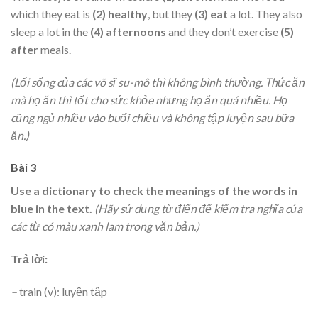
which they eat is
(2) healthy
, but they
(3) eat
a lot. They also
sleep a lot in the
(4) afternoons
and they don’t exercise
(5)
after
meals.
(Lối sống của các võ sĩ su-mô thì không bình thường. Thức ăn
mà họ ăn thì tốt cho sức khỏe nhưng họ ăn quá nhiều. Họ
cũng ngủ nhiều vào buổi chiều và không tập luyện sau bữa
ăn.)
Bài 3
Use a dictionary to check the meanings of the words in
blue in the text.
(Hãy sử dụng từ điển để kiểm tra nghĩa của
các từ có màu xanh lam trong văn bản.)
Trả lời:
–
train (v): luyện tập