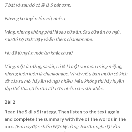
7 bát và sau đó có lẽ là 5 bát cơm.
Nhưng họ luyện tập rất nhiều.
Vâng, nhưng không phải là sau bữa ăn. Sau bữa ăn họ ngủ,
sau đó họ thức dạy và ăn thêm chankonabe.
Họ đã từng ăn món ăn khác chưa?
Vâng, một ít trứng, sa-lát, có lẽ là một vài món tráng miệng;
nhưng luôn luôn là chankonabe. Vì vậy nếu bạn muốn có kích
cỡ của su mô, hãy ăn và ngủ nhiều. Nếu không thì hãy luyện
tập thể thao, điều đó tốt hơn nhiều cho sức khỏe.
Bài 2
Read the Skills Strategy. Then listen to the text again
and complete the summary with
five of the words in the
box.
(Em hãy đọc chiến lược kỹ năng. Sau đó, nghe lại văn