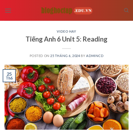
Skip
to
content
VIDEO HAY
Tiếng Anh 6 Unit 5: Reading
POSTED ON
25 THÁNG 6, 2024
BY
ADMINCD
25
Th6