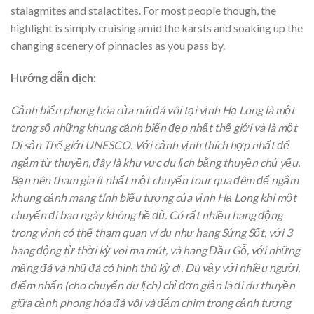
stalagmites and stalactites. For most people though, the
highlight is simply cruising amid the karsts and soaking up the
changing scenery of pinnacles as you pass by.
Hướng dẫn dịch:
Cảnh biển phong hóa của núi đá vôi tại vịnh Hạ Long là một
trong số những khung cảnh biển đẹp nhất thế giới và là một
Di sản Thế giới UNESCO. Với cảnh vịnh thích hợp nhất để
ngắm từ thuyền, đây là khu vực du lịch bằng thuyền chủ yếu.
Bạn nên tham gia ít nhất một chuyến tour qua đêm để ngắm
khung cảnh mang tính biểu tượng của vịnh Hạ Long khi một
chuyến đi ban ngày không hề đủ. Có rất nhiều hang động
trong vịnh có thể tham quan ví dụ như hang Sửng Sốt, với 3
hang động từ thời kỳ voi ma mút, và hang Đầu Gỗ, với những
măng đá và nhũ đá có hình thù kỳ dị. Dù vậy với nhiều người,
điểm nhấn (cho chuyến du lịch) chỉ đơn giản là đi du thuyền
giữa cảnh phong hóa đá vôi và đắm chìm trong cảnh tượng