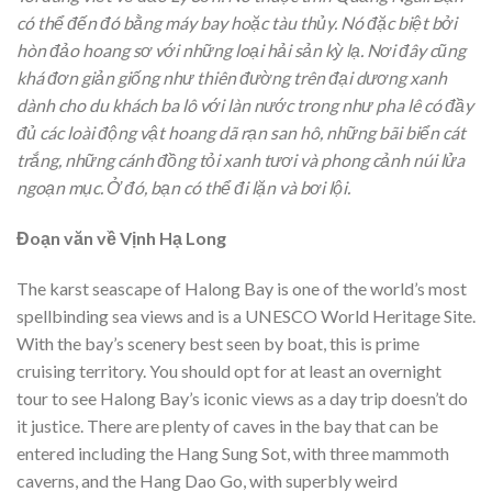
có thể đến đó bằng máy bay hoặc tàu thủy. Nó đặc biệt bởi
hòn đảo hoang sơ với những loại hải sản kỳ lạ. Nơi đây cũng
khá đơn giản giống như thiên đường trên đại dương xanh
dành cho du khách ba lô với làn nước trong như pha lê có đầy
đủ các loài động vật hoang dã rạn san hô, những bãi biển cát
trắng, những cánh đồng tỏi xanh tươi và phong cảnh núi lửa
ngoạn mục. Ở đó, bạn có thể đi lặn và bơi lội.
Đoạn văn về Vịnh Hạ Long
The karst seascape of Halong Bay is one of the world’s most
spellbinding sea views and is a UNESCO World Heritage Site.
With the bay’s scenery best seen by boat, this is prime
cruising territory. You should opt for at least an overnight
tour to see Halong Bay’s iconic views as a day trip doesn’t do
it justice. There are plenty of caves in the bay that can be
entered including the Hang Sung Sot, with three mammoth
caverns, and the Hang Dao Go, with superbly weird