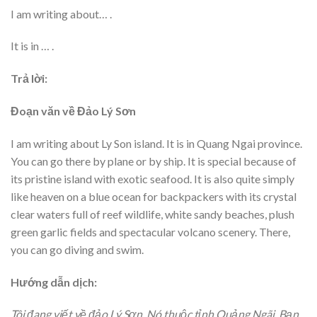
I am writing about… .
It is in … .
Trả lời:
Đoạn văn về Đảo Lý Sơn
I am writing about Ly Son island. It is in Quang Ngai province.
You can go there by plane or by ship. It is special because of
its pristine island with exotic seafood. It is also quite simply
like heaven on a blue ocean for backpackers with its crystal
clear waters full of reef wildlife, white sandy beaches, plush
green garlic fields and spectacular volcano scenery. There,
you can go diving and swim.
Hướng dẫn dịch:
Tôi đang viết về đảo Lý Sơn. Nó thuộc tỉnh Quảng Ngãi. Bạn