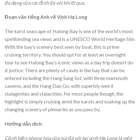
đa dạng của các đỉnh đá vôi khi đi qua.
Đoạn văn tiếng Anh về Vịnh Hạ Long
The karst seascape of Halong Bay is one of the world’s most
spellbinding sea views and is a UNESCO World Heritage Site.
With the bay’s scenery best seen by boat, this is prime
cruising territory. You should opt for at least an overnight
tour to see Halong Bay’s iconic views as a day trip doesn’t do
it justice. There are plenty of caves in the bay that can be
entered including the Hang Sung Sot, with three mammoth
caverns, and the Hang Dao Go, with superbly weird
stalagmites and stalactites. For most people though, the
highlight is simply cruising amid the karsts and soaking up the
changing scenery of pinnacles as you pass by.
Hướng dẫn dịch:
Cảnh biển phong hóa của núi đá vôi tại vịnh Hạ Long là một