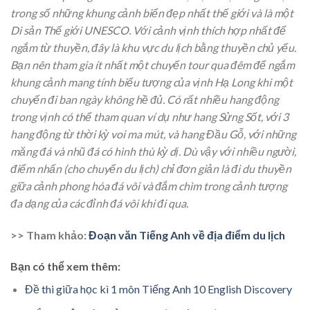
trong số những khung cảnh biển đẹp nhất thế giới và là một
Di sản Thế giới UNESCO. Với cảnh vịnh thích hợp nhất để
ngắm từ thuyền, đây là khu vực du lịch bằng thuyền chủ yếu.
Bạn nên tham gia ít nhất một chuyến tour qua đêm để ngắm
khung cảnh mang tính biểu tượng của vịnh Hạ Long khi một
chuyến đi ban ngày không hề đủ. Có rất nhiều hang động
trong vịnh có thể tham quan ví dụ như hang Sửng Sốt, với 3
hang động từ thời kỳ voi ma mút, và hang Đầu Gỗ, với những
măng đá và nhũ đá có hình thù kỳ dị. Dù vậy với nhiều người,
điểm nhấn (cho chuyến du lịch) chỉ đơn giản là đi du thuyền
giữa cảnh phong hóa đá vôi và đắm chìm trong cảnh tượng
đa dạng của các đỉnh đá vôi khi đi qua.
>> Tham khảo:
Đoạn văn Tiếng Anh về địa điểm du lịch
Bạn có thể xem thêm:
Đề thi giữa học kì 1 môn Tiếng Anh 10 English Discovery