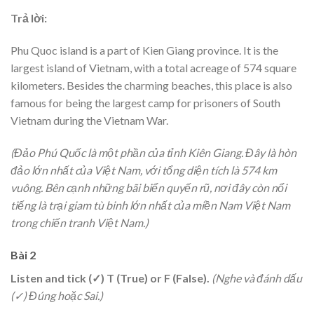
Trả lời:
Phu Quoc island is a part of Kien Giang province. It is the
largest island of Vietnam, with a total acreage of 574 square
kilometers. Besides the charming beaches, this place is also
famous for being the largest camp for prisoners of South
Vietnam during the Vietnam War.
(Đảo Phú Quốc là một phần của tỉnh Kiên Giang. Đây là hòn
đảo lớn nhất của Việt Nam, với tổng diện tích là 574 km
vuông. Bên cạnh những bãi biển quyến rũ, nơi đây còn nổi
tiếng là trại giam tù binh lớn nhất của miền Nam Việt Nam
trong chiến tranh Việt Nam.)
Bài 2
Listen and tick (✓) T (True) or F (False).
(Nghe và đánh dấu
(✓) Đúng hoặc Sai.)