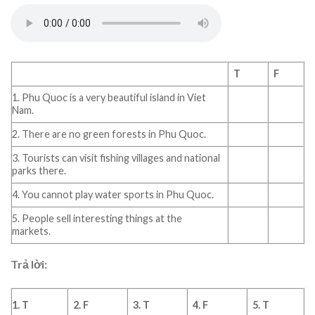
T
F
1. Phu Quoc is a very beautiful island in Viet
Nam.
2. There are no green forests in Phu Quoc.
3. Tourists can visit fishing villages and national
parks there.
4. You cannot play water sports in Phu Quoc.
5. People sell interesting things at the
markets.
Trả lời:
1. T
2. F
3. T
4. F
5. T