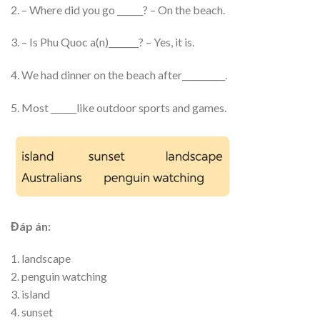
2. – Where did you go ______? – On the beach.
3. – Is Phu Quoc a(n)_______? – Yes, it is.
4. We had dinner on the beach after__________.
5. Most ______like outdoor sports and games.
Đáp án:
1. landscape
2. penguin watching
3. island
4. sunset