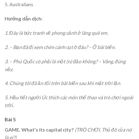
5. Australians
Hướng dẫn dịch:
1. Đây là bức tranh vẽ phong cảnh ở làng quê em.
2. – Bạn đã đi xem chim cánh cụt ở đâu? – Ở bãi biển.
3. – Phú Quốc có phải là một (n) đảo không? – Vâng, đúng
vậy.
4. Chúng tôi đã ăn tối trên bãi biển sau khi mặt trời lặn.
5. Hầu hết người Úc thích các môn thể thao và trò chơi ngoài
trời.
Bài 5
GAME. What’s its capital city?
(TRÒ CHƠI. Thủ đô của nó
là gì?)