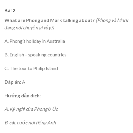
Bài 2
W
hat are Phong and Mark talking about?
(Phong và Mark
đang nói chuyện gì vậy?)
A. Phong’s holiday in Australia
B. English – speaking countries
C. The tour to Philip Island
Đáp án:
A
Hướng dẫn dịch:
A. Kỳ nghỉ của Phong ở Úc
B. các nước nói tiếng Anh