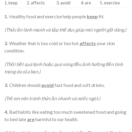
1. keep
2. affects
3. avoid
4. are
5. exercise
1.
Healthy food and exercise help people
keep
fit.
(Thức ăn lành mạnh và tập thể dục giúp mọi người giữ dáng.)
2.
Weather that is too cold or too hot
affects
your skin
condition.
(Thời tiết quá lạnh hoặc quá nóng đều ảnh hưởng đến tình
trạng da của bạn.)
3.
Children should
avoid
fast food and soft drinks.
(Trẻ em nên tránh thức ăn nhanh và nước ngọt.)
4.
Bad habits like eating too much sweetened food and going
to bed late
are
harmful to our health.