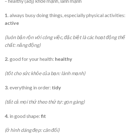
– healthy (adj) khỏe mạnh, lành mạnh
1.
always busy doing things, especially physical activities:
active
(luôn bận rộn với công việc, đặc biệt là các hoạt động thể
chất: năng động)
2.
good for your health:
healthy
(tốt cho sức khỏe của bạn: lành mạnh)
3.
everything in order:
tidy
(tất cả mọi thứ theo thứ tự: gọn gàng)
4.
in good shape:
fit
(ở hình dáng đẹp: cân đối)