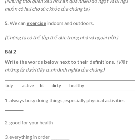
(Những thói quen xấu như ăn quá nhiều đồ ngọt và đi ngủ
muộn có hại cho sức khỏe của chúng ta.)
5.
We can
exercise
indoors and outdoors.
(Chúng ta có thể tập thể dục trong nhà và ngoài trời.)
Bài 2
Write the words below next to their definitions.
(Viết
những từ dưới đây cạnh định nghĩa của chúng.)
tidy active fit dirty healthy
1. always busy doing things, especially physical activities
__________
2. good for your health __________
3. everything in order __________