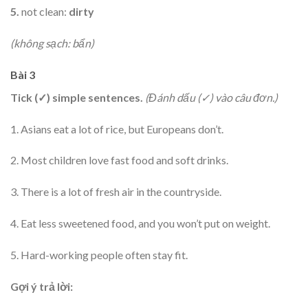
5.
not clean:
dirty
(không sạch: bẩn)
Bài 3
Tick (✓) simple sentences.
(Đánh dấu (✓) vào câu đơn.)
1. Asians eat a lot of rice, but Europeans don’t.
2. Most children love fast food and soft drinks.
3. There is a lot of fresh air in the countryside.
4. Eat less sweetened food, and you won’t put on weight.
5. Hard-working people often stay fit.
Gợi ý trả lời: