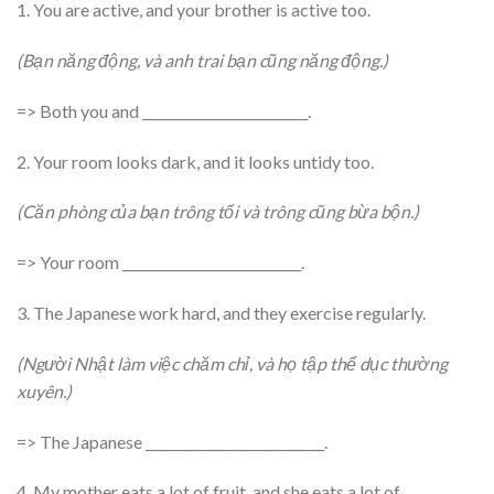
1. You are active, and your brother is active too.
(Bạn năng động, và anh trai bạn cũng năng động.)
=> Both you and _________________________.
2. Your room looks dark, and it looks untidy too.
(Căn phòng của bạn trông tối và trông cũng bừa bộn.)
=> Your room ___________________________.
3. The Japanese work hard, and they exercise regularly.
(Người Nhật làm việc chăm chỉ, và họ tập thể dục thường
xuyên.)
=> The Japanese ___________________________.
4. My mother eats a lot of fruit, and she eats a lot of