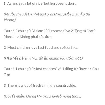
1.
Asians eat a lot of rice, but Europeans don’t.
(Người châu Á ăn nhiều gạo, nhưng người châu Âu thì
không.)
Câu có 2 chủ ngữ “Asians”, “Europeans” và 2 động từ “eat”,
“don’t” => Không phải câu đơn
2.
Most children love fast food and soft drinks.
(Hầu hết trẻ em thích đồ ăn nhanh và nước ngọt.)
Câu có 1 chủ ngữ “Most children” và 1 động từ “love => Câu
đơn
3.
There is a lot of fresh air in the countryside.
(Có rất nhiều không khí trong lành ở nông thôn.)