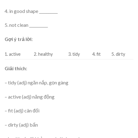
4. in good shape __________
5. not clean __________
Gợi ý trả lời:
1. active
2. healthy
3. tidy
4. fit
5. dirty
Giải thích:
– tidy (adj) ngăn nắp, gọn gàng
– active (adj) năng động
– fit (adj) cân đối
– dirty (adj) bẩn