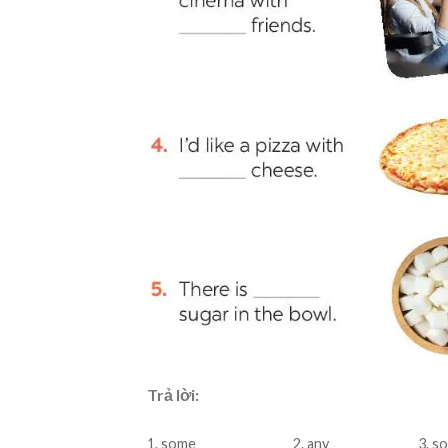
Trả lời:
1. some
2. any
3. s