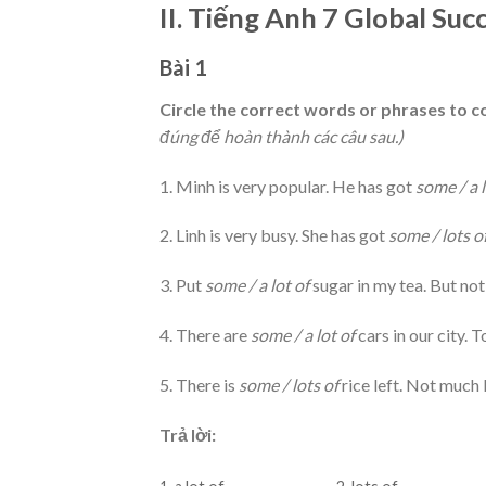
II. Tiếng Anh 7 Global Suc
Bài 1
Circle the correct words or phrases to 
đúng để hoàn thành các câu sau.)
1. Minh is very popular. He has got
some / a l
2. Linh is very busy. She has got
some / lots o
3. Put
some / a lot of
sugar in my tea. But no
4. There are
some / a lot of
cars in our city. To
5. There is
some / lots of
rice left. Not much 
Trả lời: