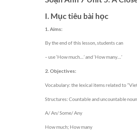
I. Mục tiêu bài học
1. Aims:
By the end of this lesson, students can
– use ‘How much…’ and ‘How many…’
2. Objectives:
Vocabulary: the lexical items related to “Vi
Structures: Countable and uncountable noun
A/ An/ Some/ Any
How much; How many