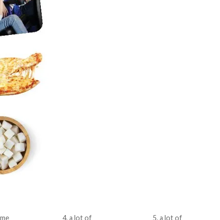
ome
4. a lot of
5. a lot of