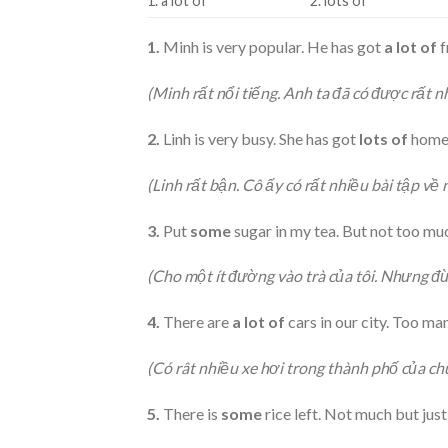
1. a lot of
2. lots of
1.
Minh is very popular. He has got
a lot of
f
(Minh rất nổi tiếng. Anh ta đã có được rất n
2.
Linh is very busy. She has got
lots of
home
(Linh rất bận. Cô ấy có rất nhiều bài tập về 
3.
Put
some
sugar in my tea. But not too mu
(Cho một ít đường vào trà của tôi. Nhưng đ
4.
There are
a lot of
cars in our city. Too many.
(Có rât nhiều xe hơi trong thành phố của chú
5.
There is
some
rice left. Not much but jus