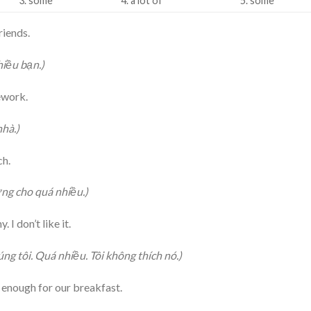
3. some
4. a lot of
5. some
riends.
hiều bạn.)
work.
nhà.)
ch.
ừng cho quá nhiều.)
 I don’t like it.
ng tôi. Quá nhiều. Tôi không thích nó.)
t enough for our breakfast.