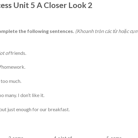
cess Unit 5 A Closer Look 2
complete the following sentences.
(Khoanh tròn các từ hoặc cụm
ot of
friends.
f
homework.
t too much.
o many. I don’t like it.
but just enough for our breakfast.