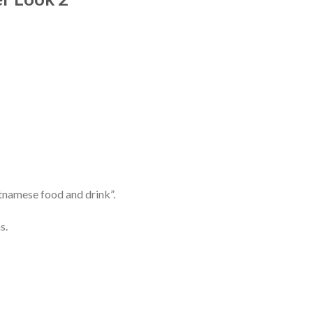
etnamese food and drink”.
s.