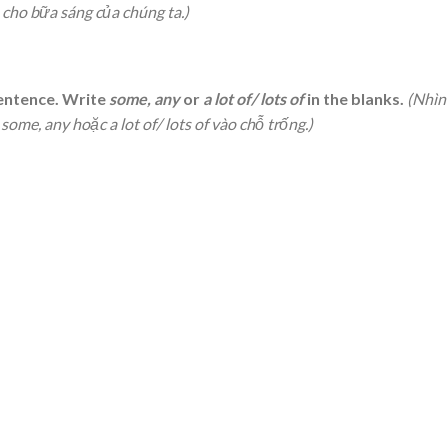
cho bữa sáng của chúng ta.)
sentence. Write
some, any
or
a lot of/ lots of
in the blanks.
(Nhìn
ome, any hoặc a lot of/ lots of vào chỗ trống.)