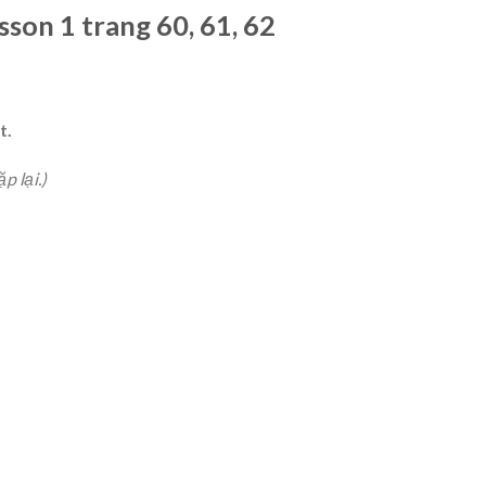
sson 1 trang 60, 61, 62
t.
p lại.)