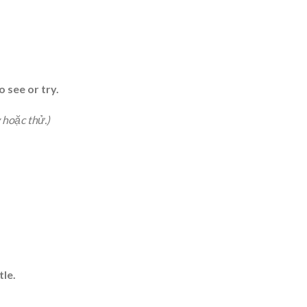
o see or try.
 hoặc thử.)
tle.