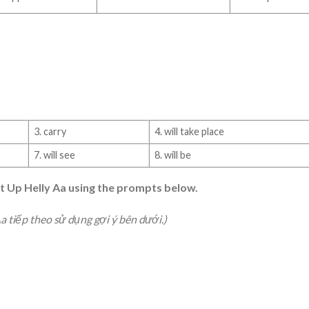
3. carry
4. will take place
7. will see
8. will be
xt Up Helly Aa using the prompts below.
Aa tiếp theo sử dụng gợi ý bên dưới.)