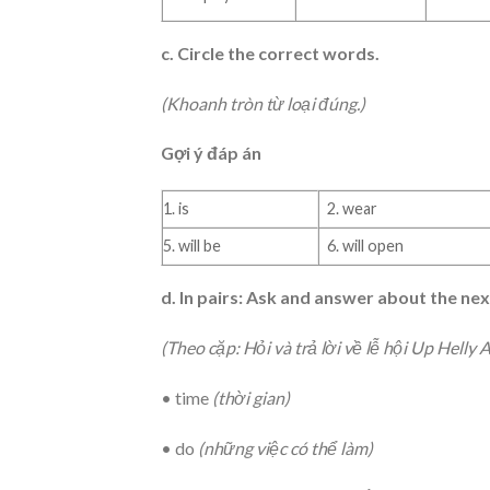
c. Circle the correct words.
(Khoanh tròn từ loại đúng.)
Gợi ý đáp án
1. is
2. wear
5. will be
6. will open
d. In pairs: Ask and answer about the ne
(Theo cặp: Hỏi và trả lời về lễ hội Up Helly 
• time
(thời gian)
• do
(những việc có thể làm)