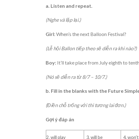
a. Listen and repeat.
(Nghe và lặp lại.)
Girl:
When’s the next Balloon Festival?
(Lễ hội Ballon tiếp theo sẽ diễn ra khi nào?)
Boy:
It’ll take place from July eighth to tenth
(Nó sẽ diễn ra từ 8/7 – 10/7.)
b. Fill in the blanks with the Future Simpl
(Điền chỗ trống với thì tương lai đơn.)
Gợi ý đáp án
2. will play
3. will be
4. won’