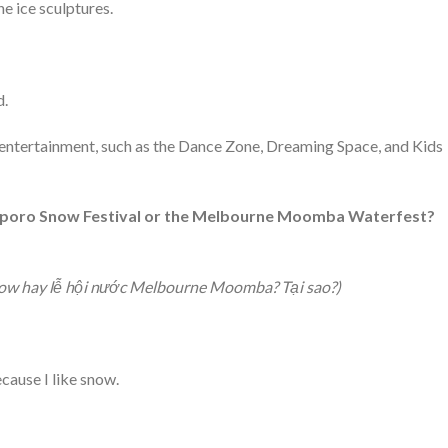
he ice sculptures.
d.
y entertainment, such as the Dance Zone, Dreaming Space, and Kids
e Sapporo Snow Festival or the Melbourne Moomba Waterfest?
now hay lễ hội nước Melbourne Moomba? Tại sao?)
ecause I like snow.