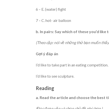
6 – E. (water) fight
7 – C. hot- air balloon
b. In pairs: Say which of these you’d like t
(Theo cặp: nói về những thứ bạn muốn thấy
Gợi ý đáp án
I’d like to take part in an eating competition.
I’d like to see sculpture.
Reading
a. Read the article and choose the best ti
(Đọc đoạn văn và chọn chủ đề phù hợp.)