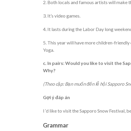
2. Both locals and famous artists will make t
3. It’s video games.
4. It lasts during the Labor Day long weeken
5. This year will have more children-friendl
Yoga.
c. In pairs: Would you like to visit th
Why?
(Theo cặp: Bạn muốn đến lễ hội Sapporo S
Gợi ý đáp án
I ‘d like to visit the Sapporo Snow Festival, b
Grammar