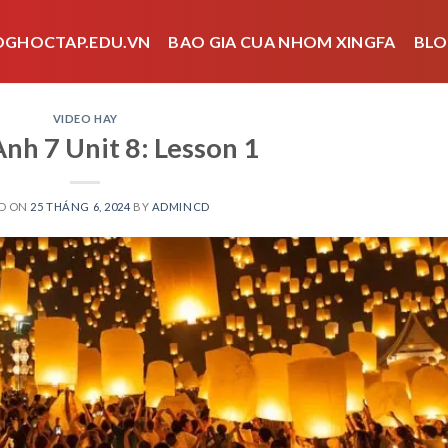
OGHOCTAP.EDU.VN
BAO GIA CUA NHOM XINGFA
BLO
VIDEO HAY
nh 7 Unit 8: Lesson 1
D ON
25 THÁNG 6, 2024
BY
ADMINCD