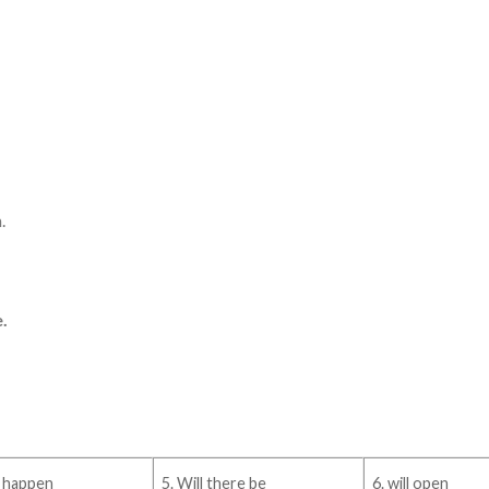
.
e.
t happen
5. Will there be
6. will open